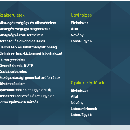
Szakterületek
Ügyintézés
Állat-egészségügy és állatvédelem
Élelmiszer
Állategészségügyi diagnosztika
Állat
Állatgyógyászati termékek
Növény
Borászat és alkoholos italok
Labor/Egyéb
Élelmiszer- és takarmánybiztonság
Élelmiszerlánc-biztonsági laborhálózat
Járványvédelem
Kiemelt ügyek, EUTR
Kockázatkezelés
Mezőgazdasági genetikai erőforrások
Gyakori kérdések
Növényvédelem
Nyilvántartási és Felügyeleti Díj
Élelmiszer
Rendszerszervezés és felügyelet
Állat
Termékpálya-ellenőrzés
Növény
Laboratóriumok
Labor/Egyéb