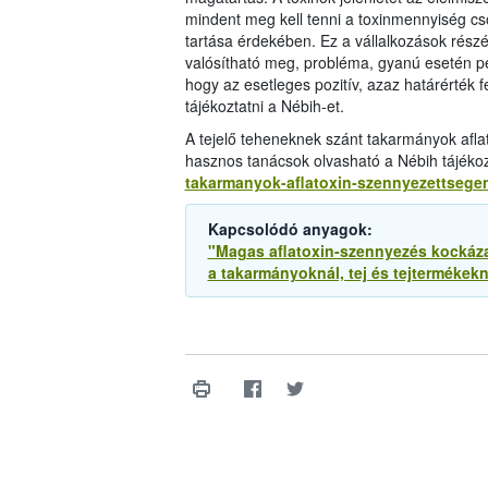
mindent meg kell tenni a toxinmennyiség cs
tartása érdekében. Ez a vállalkozások részé
valósítható meg, probléma, gyanú esetén ped
hogy az esetleges pozitív, azaz határérték 
tájékoztatni a Nébih-et.
A tejelő teheneknek szánt takarmányok afla
hasznos tanácsok olvasható a Nébih tájéko
takarmanyok-aflatoxin-szennyezettsege
Kapcsolódó anyagok:
"Magas aflatoxin-szennyezés kockázat 
a takarmányoknál, tej és tejtermékek