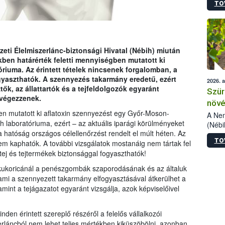
TO
kőris
jelen
talál
azono
folyta
zeti Élelmiszerlánc-biztonsági Hivatal (Nébih) miután
intéz
kben határérték feletti mennyiségben mutatott ki
össze
riuma. Az érintett tételek nincsenek forgalomban, a
érdek
ogyaszthatók. A szennyezés takarmány eredetű, ezért
2026. 
k, az állattartók és a tejfeldolgozók egyaránt
Szür
 végezzenek.
növé
en mutatott ki aflatoxin szennyezést egy Győr-Moson-
szől
A Nem
laboratóriuma, ezért – az aktuális iparági körülményeket
(Nébi
 hatóság országos célellenőrzést rendelt el múlt héten. Az
Klart
TO
em kaphatók. A további vizsgálatok mostanáig nem tártak fel
módos
egész
ej és tejtermékek biztonsággal fogyaszthatók!
felha
a kukoricánál a penészgombák szaporodásának és az általuk
célja
ami a szennyezett takarmány elfogyasztásával átkerülhet a
lehet
amint a tejágazatot egyaránt vizsgálja, azok képviselőivel
Az Or
felha
terme
den érintett szereplő részéről a felelős vállalkozói
zerláncból nem lehet teljes mértékben kiküszöbölni, azonban