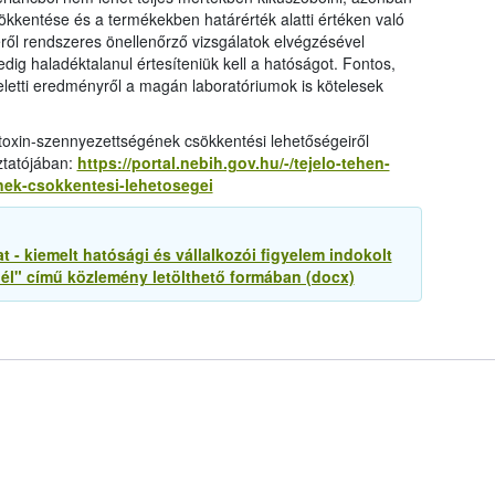
ökkentése és a termékekben határérték alatti értéken való
ről rendszeres önellenőrző vizsgálatok elvégzésével
ig haladéktalanul értesíteniük kell a hatóságot. Fontos,
feletti eredményről a magán laboratóriumok is kötelesek
toxin-szennyezettségének csökkentési lehetőségeiről
ztatójában:
https://portal.nebih.gov.hu/-/tejelo-tehen-
nek-csokkentesi-lehetosegei
- kiemelt hatósági és vállalkozói figyelem indokolt
nél" című közlemény letölthető formában (docx)