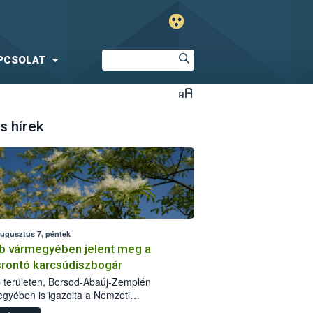
PCSOLAT
s hírek
augusztus 7, péntek
b vármegyében jelent meg a
srontó karcsúdíszbogár
 területen, Borsod-Abaúj-Zemplén
gyében is igazolta a Nemzeti
iszerlánc-biztonsági Hivatal (Nébih) a