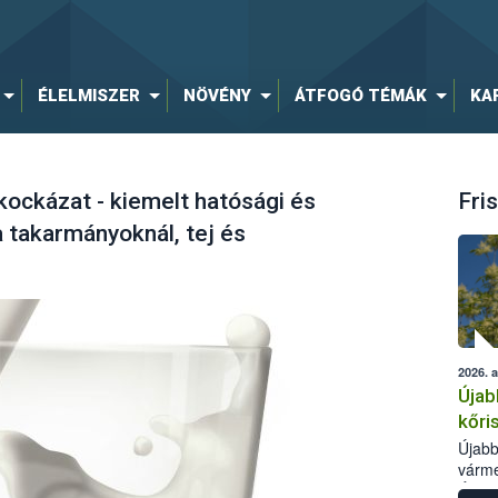
ÉLELMISZER
NÖVÉNY
ÁTFOGÓ TÉMÁK
KA
ockázat - kiemelt hatósági és
Fris
a takarmányoknál, tej és
2026. 
Újab
kőri
Újabb
várme
Élelm