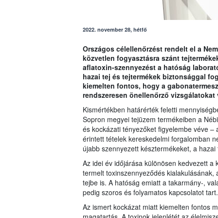
2022. november 28, hétfő
Országos célellenőrzést rendelt el a Nem
közvetlen fogyasztásra szánt tejterméke
aflatoxin-szennyezést a hatóság laborató
hazai tej és tejtermékek biztonsággal f
kiemelten fontos, hogy a gabonatermesztő
rendszeresen önellenőrző vizsgálatokat
Kismértékben határérték feletti mennyiségb
Sopron megyei tejüzem termékeiben a Nébih 
és kockázati tényezőket figyelembe véve – a
érintett tételek kereskedelmi forgalomban n
újabb szennyezett késztermékeket, a hazai t
Az idei év időjárása különösen kedvezett 
termelt toxinszennyeződés kialakulásának, 
tejbe is. A hatóság emiatt a takarmány-, val
pedig szoros és folyamatos kapcsolatot tart.
Az ismert kockázat miatt kiemelten fontos min
magatartás. A toxinok jelenlétét az élelmis