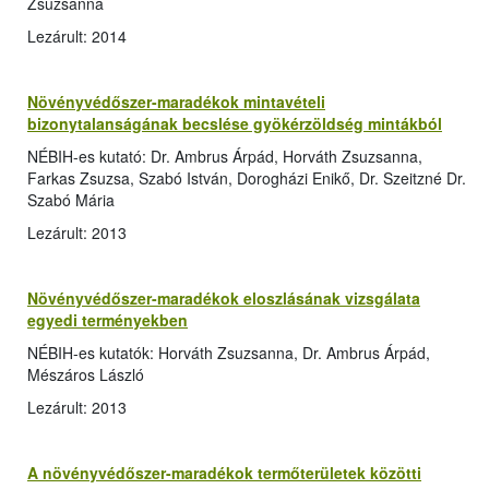
Zsuzsanna
Lezárult: 2014
Növényvédőszer-maradékok mintavételi
bizonytalanságának becslése gyökérzöldség mintákból
NÉBIH-es kutató: Dr. Ambrus Árpád, Horváth Zsuzsanna,
Farkas Zsuzsa, Szabó István, Dorogházi Enikő, Dr. Szeitzné Dr.
Szabó Mária
Lezárult: 2013
Növényvédőszer-maradékok eloszlásának vizsgálata
egyedi terményekben
NÉBIH-es kutatók: Horváth Zsuzsanna, Dr. Ambrus Árpád,
Mészáros László
Lezárult: 2013
A növényvédőszer-maradékok termőterületek közötti