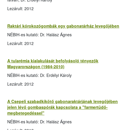
Lezárult: 2012
Raktári kórokozógombák egy gabonatárház levegőjében
NÉBIH-es kutató: Dr. Halász Ágnes
Lezárult: 2012
A tularémia kialakulását befolyásoló tényezők
Magyarországon (1984-2010)
NÉBIH-es kutató: Dr. Erdélyi Károly
Lezárult: 2012
A Csepeli szabadkikötő gabonaraktárjának levegőjében
jelen lévő gombaspórák kapcsolata a "farmertüdő-
megbetegedéssel"
NÉBIH-es kutató: Dr. Halász Ágnes