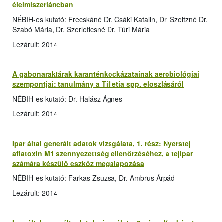
élelmiszerláncban
NÉBIH-es kutató: Frecskáné Dr. Csáki Katalin, Dr. Szeitzné Dr.
Szabó Mária, Dr. Szerleticsné Dr. Túri Mária
Lezárult: 2014
A gabonaraktárak karanténkockázatainak aerobiológiai
szempontjai: tanulmány a Tilletia spp. eloszlásáról
NÉBIH-es kutató: Dr. Halász Ágnes
Lezárult: 2014
Ipar által generált adatok vizsgálata, 1. rész: Nyerstej
aflatoxin M1 szennyezettség ellenőrzéséhez, a tejipar
számára készülő eszköz megalapozása
NÉBIH-es kutató: Farkas Zsuzsa, Dr. Ambrus Árpád
Lezárult: 2014