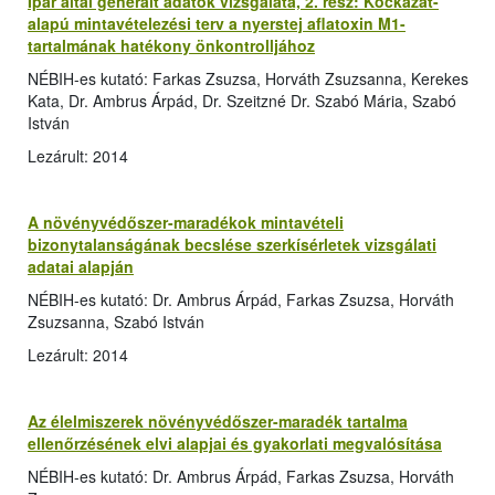
Ipar által generált adatok vizsgálata, 2. rész: Kockázat-
alapú mintavételezési terv a nyerstej aflatoxin M1-
tartalmának hatékony önkontrolljához
NÉBIH-es kutató: Farkas Zsuzsa, Horváth Zsuzsanna, Kerekes
Kata, Dr. Ambrus Árpád, Dr. Szeitzné Dr. Szabó Mária, Szabó
István
Lezárult: 2014
A növényvédőszer-maradékok mintavételi
bizonytalanságának becslése szerkísérletek vizsgálati
adatai alapján
NÉBIH-es kutató: Dr. Ambrus Árpád, Farkas Zsuzsa, Horváth
Zsuzsanna, Szabó István
Lezárult: 2014
Az élelmiszerek növényvédőszer-maradék tartalma
ellenőrzésének elvi alapjai és gyakorlati megvalósítása
NÉBIH-es kutató: Dr. Ambrus Árpád, Farkas Zsuzsa, Horváth