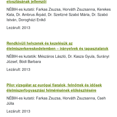
eloszlásának jellemzői
NÉBIH-es kutató: Farkas Zsuzsa, Horváth Zsuzsanna, Kerekes
Kata, Dr. Ambrus Árpád, Dr. Szeitzné Szabó Mária, Dr. Szabó
István, Dorogházi Enikő
Lezárult: 2013
Rendkívüli helyzetek és kezelésük az
élelmiszerkereskedelemben – irányelvek és tapasztalatok
NÉBIH-es kutatók: Mészáros László, Dr. Kasza Gyula, Surányi
József, Bódi Barbara
Lezárult: 2013
Pilot vizsgálat az európai fiatalok, felnőttek és idősek
élelmiszerfogyasztási felmérésének előkészítésére
NÉBIH-es kutató: Farkas Zsuzsa, Horváth Zsuzsanna, Cseh
Júlia
Lezárult: 2013