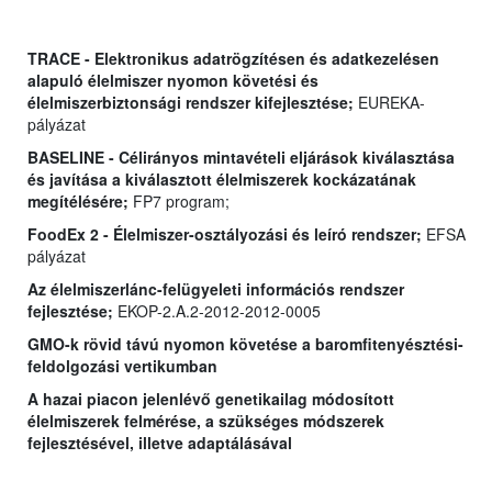
TRACE - Elektronikus adatrögzítésen és adatkezelésen
alapuló élelmiszer nyomon követési és
élelmiszerbiztonsági rendszer kifejlesztése;
EUREKA-
pályázat
BASELINE - Célirányos mintavételi eljárások kiválasztása
és javítása a kiválasztott élelmiszerek kockázatának
megítélésére;
FP7 program;
FoodEx 2 - Élelmiszer-osztályozási és leíró rendszer;
EFSA
pályázat
Az élelmiszerlánc-felügyeleti információs rendszer
fejlesztése;
EKOP-2.A.2-2012-2012-0005
GMO-k rövid távú nyomon követése a baromfitenyésztési-
feldolgozási vertikumban
A hazai piacon jelenlévő genetikailag módosított
élelmiszerek felmérése, a szükséges módszerek
fejlesztésével, illetve adaptálásával