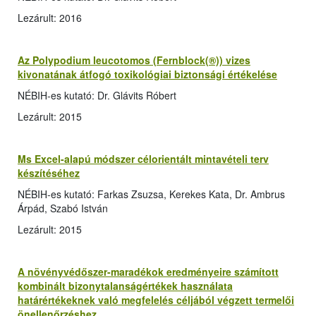
Lezárult: 2016
Az Polypodium leucotomos (Fernblock(®)) vizes
kivonatának átfogó toxikológiai biztonsági értékelése
NÉBIH-es kutató: Dr. Glávits Róbert
Lezárult: 2015
Ms Excel-alapú módszer célorientált mintavételi terv
készítéséhez
NÉBIH-es kutató: Farkas Zsuzsa, Kerekes Kata, Dr. Ambrus
Árpád, Szabó István
Lezárult: 2015
A növényvédőszer-maradékok eredményeire számított
kombinált bizonytalanságértékek használata
határértékeknek való megfelelés céljából végzett termelői
önellenőrzéshez