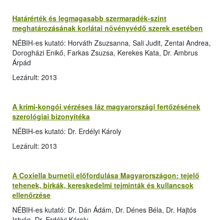
Határérték és legmagasabb szermaradék-szint
meghatározásának korlátai növényvédő szerek esetében
NÉBIH-es kutató: Horváth Zsuzsanna, Sali Judit, Zentai Andrea,
Dorogházi Enikő, Farkas Zsuzsa, Kerekes Kata, Dr. Ambrus
Árpád
Lezárult: 2013
A krími-kongói vérzéses láz magyarországi fertőzésének
szerológiai bizonyítéka
NÉBIH-es kutató: Dr. Erdélyi Károly
Lezárult: 2013
A Coxiella burnetii előfordulása Magyarországon: tejelő
tehenek, birkák, kereskedelmi tejminták és kullancsok
ellenőrzése
NÉBIH-es kutató: Dr. Dán Ádám, Dr. Dénes Béla, Dr. Hajtós
István, Dr. Erdélyi Károly