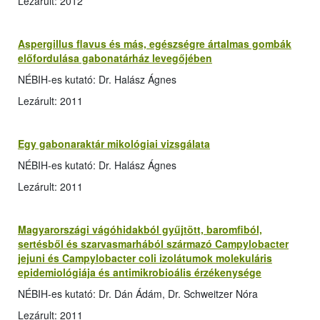
Lezárult: 2012
Aspergillus flavus és más, egészségre ártalmas gombák
előfordulása gabonatárház levegőjében
NÉBIH-es kutató: Dr. Halász Ágnes
Lezárult: 2011
Egy gabonaraktár mikológiai vizsgálata
NÉBIH-es kutató: Dr. Halász Ágnes
Lezárult: 2011
Magyarországi vágóhidakból gyűjtött, baromfiból,
sertésből és szarvasmarhából származó Campylobacter
jejuni és Campylobacter coli izolátumok molekuláris
epidemiológiája és antimikrobioális érzékenysége
NÉBIH-es kutató: Dr. Dán Ádám, Dr. Schweitzer Nóra
Lezárult: 2011