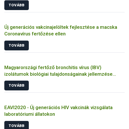
TOVÁBB
Új generációs vakcinajelöltek fejlesztése a macska
Coronavírus fertőzése ellen
TOVÁBB
Magyarországi fertőző bronchitis vírus (IBV)
izolátumok biológiai tulajdonságainak jellemzése
állatkísérletes és molekuláris biológiai eszközökkel
TOVÁBB
EAVI2020 - Új generációs HIV vakcinák vizsgálata
laboratóriumi állatokon
TOVÁBB