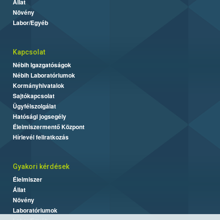
Állat
Növény
Labor/Egyéb
Kapcsolat
Nébih Igazgatóságok
Nébih Laboratóriumok
Kormányhivatalok
Sajtókapcsolat
Ügyfélszolgálat
Hatósági jogsegély
Élelmiszermentő Központ
Hírlevél feliratkozás
Gyakori kérdések
Élelmiszer
Állat
Növény
Laboratóriumok