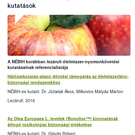
kutatások
A NÉBIH korábban lezárult élelmiszer-nyomonkövetési
kutatásainak referencialistája
Hálózatkutatás-alapú döntési támogatás az élelmiszerlánc-
biztonsági rendszerekhez
NÉBIH-es kutató: Dr. Jóźwiak Ákos, Milkovics Mátyás Márton
Lezárult: 2016
Az Olea Europaea L. levelek (Bonolive™) kivonatának
átfogó toxikológiai biztonsági értékelése
NÉBIH-es kutató: Dr. Glávits Róbert