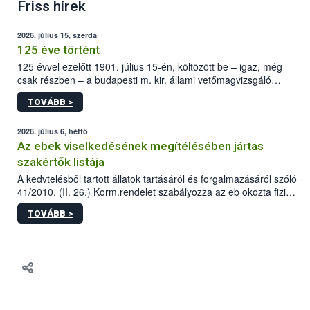
Friss hírek
2026. július 15, szerda
125 éve történt
125 évvel ezelőtt 1901. július 15-én, költözött be – igaz, még
csak részben – a budapesti m. kir. állami vetőmagvizsgáló
állomás a Kis Rókus utca 15. szám alatti, Czigler Győző által
TOVÁBB >
tervezett új épületébe.
2026. július 6, hétfő
Az ebek viselkedésének megítélésében jártas
szakértők listája
A kedvtelésből tartott állatok tartásáról és forgalmazásáról szóló
41/2010. (II. 26.) Korm.rendelet szabályozza az eb okozta fizikai
sérülés, illetve ennek veszélye keletkezésekor felmerülő
TOVÁBB >
hatósági feladatokat, valamint a veszélyes eb tartását és annak
engedélyezését. Ezen eljárások során szükség esetén be kell
vonni az ebek viselkedésének megítélésében jártas szakértőt.