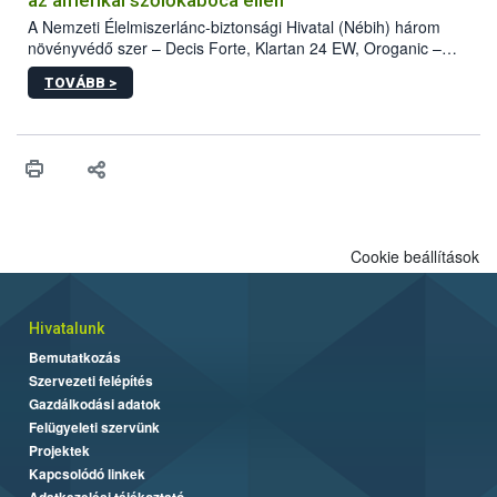
A Nemzeti Élelmiszerlánc-biztonsági Hivatal (Nébih) három
növényvédő szer – Decis Forte, Klartan 24 EW, Oroganic –
engedélyokiratát módosította, így azok a szüretet követően,
TOVÁBB >
egészen a vesszőérettség (BBCH 91) stádiumáig
felhasználhatóak a szőlőben. A kiterjesztések célja, hogy a korai
érésű szőlőkben is legyen lehetőség a károsító elleni további
védekezésre. Az Oroganic készítmény kis kiszerelésben kiskerti
felhasználók számára is elérhető és ökológiai termesztésben is
engedélyezett.
Cookie beállítások
Hivatalunk
Bemutatkozás
Szervezeti felépítés
Gazdálkodási adatok
Felügyeleti szervünk
Projektek
Kapcsolódó linkek
Adatkezelési tájékoztató