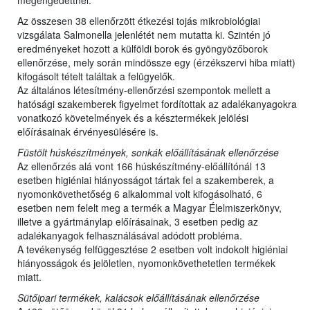
megengedettnél.
Az összesen 38 ellenőrzött étkezési tojás mikrobiológiai
vizsgálata Salmonella jelenlétét nem mutatta ki. Szintén jó
eredményeket hozott a külföldi borok és gyöngyözőborok
ellenőrzése, mely során mindössze egy (érzékszervi hiba miatt)
kifogásolt tételt találtak a felügyelők.
Az általános létesítmény-ellenőrzési szempontok mellett a
hatósági szakemberek figyelmet fordítottak az adalékanyagokra
vonatkozó követelmények és a késztermékek jelölési
előírásainak érvényesülésére is.
Füstölt húskészítmények, sonkák előállításának ellenőrzése
Az ellenőrzés alá vont 166 húskészítmény-előállítónál 13
esetben higiéniai hiányosságot tártak fel a szakemberek, a
nyomonkövethetőség 6 alkalommal volt kifogásolható, 6
esetben nem felelt meg a termék a Magyar Élelmiszerkönyv,
illetve a gyártmánylap előírásainak, 3 esetben pedig az
adalékanyagok felhasználásával adódott probléma.
A tevékenység felfüggesztése 2 esetben volt indokolt higiéniai
hiányosságok és jelöletlen, nyomonkövethetetlen termékek
miatt.
Sütőipari termékek, kalácsok előállításának ellenőrzése