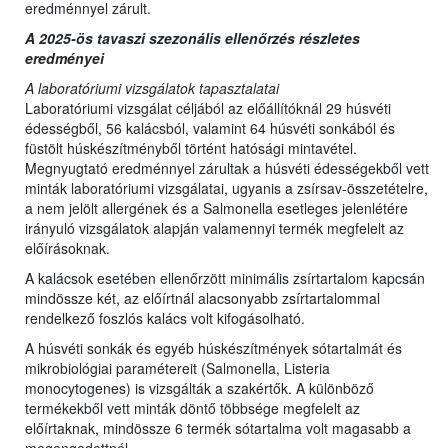
eredménnyel zárult.
A 2025-ös tavaszi szezonális ellenőrzés részletes
eredményei
A laboratóriumi vizsgálatok tapasztalatai
Laboratóriumi vizsgálat céljából az előállítóknál 29 húsvéti
édességből, 56 kalácsból, valamint 64 húsvéti sonkából és
füstölt húskészítményből történt hatósági mintavétel.
Megnyugtató eredménnyel zárultak a húsvéti édességekből vett
minták laboratóriumi vizsgálatai, ugyanis a zsírsav-összetételre,
a nem jelölt allergének és a Salmonella esetleges jelenlétére
irányuló vizsgálatok alapján valamennyi termék megfelelt az
előírásoknak.
A kalácsok esetében ellenőrzött minimális zsírtartalom kapcsán
mindössze két, az előírtnál alacsonyabb zsírtartalommal
rendelkező foszlós kalács volt kifogásolható.
A húsvéti sonkák és egyéb húskészítmények sótartalmát és
mikrobiológiai paramétereit (Salmonella, Listeria
monocytogenes) is vizsgálták a szakértők. A különböző
termékekből vett minták döntő többsége megfelelt az
előírtaknak, mindössze 6 termék sótartalma volt magasabb a