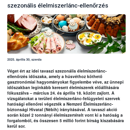
szezonális élelmiszerlánc-ellenőrzés
2025. április 30, szerda
Véget ért az idei tavaszi szezonális élelmiszerlánc-
ellenőrzés időszaka, amely a húsvéthoz köthető
gasztronómiai hagyományokat figyelembe véve, az ünnepi
időszakban leginkább keresett élelmiszerek előállítására
fókuszálva – március 24. és április 18. között zajlott. A
vizsgálatokat a területi élelmiszerlánc-felügyeleti szervek
hatósági ellenőrei végezték a Nemzeti Élelmiszerlánc-
biztonsági Hivatal (Nébih) irányításával. A tavaszi akció
során közel 2 tonnányi élelmiszertételt vont ki a hatóság a
forgalomból, és összesen 5 millió forint bírság kiszabására
kerül sor.