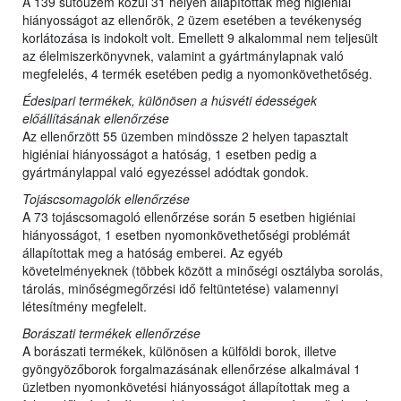
A 139 sütőüzem közül 31 helyen állapítottak meg higiéniai
hiányosságot az ellenőrök, 2 üzem esetében a tevékenység
korlátozása is indokolt volt. Emellett 9 alkalommal nem teljesült
az élelmiszerkönyvnek, valamint a gyártmánylapnak való
megfelelés, 4 termék esetében pedig a nyomonkövethetőség.
Édesipari termékek, különösen a húsvéti édességek
előállításának ellenőrzése
Az ellenőrzött 55 üzemben mindössze 2 helyen tapasztalt
higiéniai hiányosságot a hatóság, 1 esetben pedig a
gyártmánylappal való egyezéssel adódtak gondok.
Tojáscsomagolók ellenőrzése
A 73 tojáscsomagoló ellenőrzése során 5 esetben higiéniai
hiányosságot, 1 esetben nyomonkövethetőségi problémát
állapítottak meg a hatóság emberei. Az egyéb
követelményeknek (többek között a minőségi osztályba sorolás,
tárolás, minőségmegőrzési idő feltüntetése) valamennyi
létesítmény megfelelt.
Borászati termékek ellenőrzése
A borászati termékek, különösen a külföldi borok, illetve
gyöngyözőborok forgalmazásának ellenőrzése alkalmával 1
üzletben nyomonkövetési hiányosságot állapítottak meg a