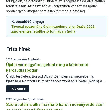
felügyelők, és érzékszervi hiba miatt 1 fogyasztásra alkalmatlan
tételt találtak. Az összesen 49 helyszínen végzett vizsgálat
során egyéb kifogást nem állapított meg a hatóság.
Kapcsolódó anyag:
Tavaszi szezonális élelmiszerlánc-ellenőrzés 2025.
zárójelentés letölthető formában (pdf)
Friss hírek
2026. augusztus 7, péntek
Újabb vármegyében jelent meg a kőrisrontó
karcsúdíszbogár
Újabb területen, Borsod-Abaúj-Zemplén vármegyében is
igazolta a Nemzeti Élelmiszerlánc-biztonsági Hivatal (Nébih) a
kőrisrontó karcsúdíszbogár (Agrilus planipennis) jelenlétét. A
TOVÁBB >
kártevőt nem csak színcsapdában találták meg, de már fertőzött
fában is azonosították. A növényvédelmi szakemberek folytatják
az intenzív felderítést, emellett az intézkedéseket a szlovák
2026. augusztus 6, csütörtök
hatósággal is összehangolják a terjedés megállítása érdekében.
Szüret után is alkalmazható három növényvédő szer
az amerikai szőlőkabóca ellen