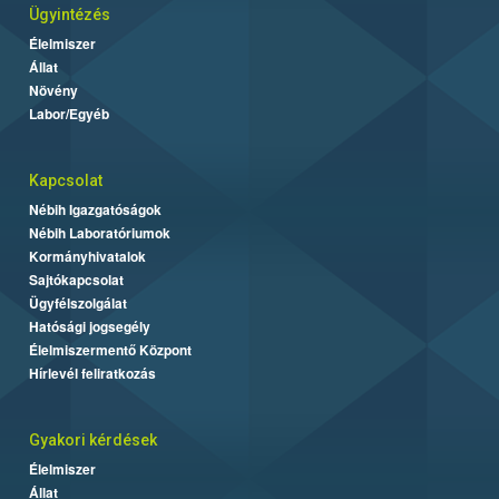
Ügyintézés
Élelmiszer
Állat
Növény
Labor/Egyéb
Kapcsolat
Nébih Igazgatóságok
Nébih Laboratóriumok
Kormányhivatalok
Sajtókapcsolat
Ügyfélszolgálat
Hatósági jogsegély
Élelmiszermentő Központ
Hírlevél feliratkozás
Gyakori kérdések
Élelmiszer
Állat