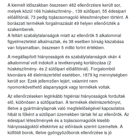
A kiemelt időszakban összesen 482 ellenőrzésre került sor,
melyek közül 166 húskészítmény-, 139 sütőipari, 55 édesipari
előállítónál, 73 pedig tojáscsomagoló létesítményben történt. A
borászati termékek forgalmazását 49 helyen ellenőrizték a
szakemberek.
A feltárt szabálytalanságok miatt az ellenőrök 5 alkalommal
figyelmeztetést alkalmaztak, és 38 esetben bírság kiszabása
van folyamatban, összesen 5 millió forint értékben.
A megállapított hiányosságok és szabálytalanságok okán 4
alkalommal volt indokolt a tevékenység korlátozása (2
húskészítmény- és 2 sütőipari előállítónál). Forgalomból
kivonásra 48 élelmiszertétel esetében, 1879 kg mennyiségben
került sor. Ezek jellemzően lejárt, valamint nem
nyomonkövethető alapanyagok vagy termékek voltak.
Az ellenőrzéseken leginkább higiéniai hiányosságok fordultak
elő, különösen a sütőiparban. A termékek élelmiszerkönyvi,
illetve a gyártmánylapnak való megfelelőségével kapcsolatos
hibát is főként a sütőipari üzemekben tártak fel az ellenőrök. Az
édesipari létesítmények és a tojáscsomagolók kisebb
hiányosságoktól eltekintve az előírások szerint üzemeltek. A
külföldi borok, illetve gyöngyözőborok ellenőrzése is jó