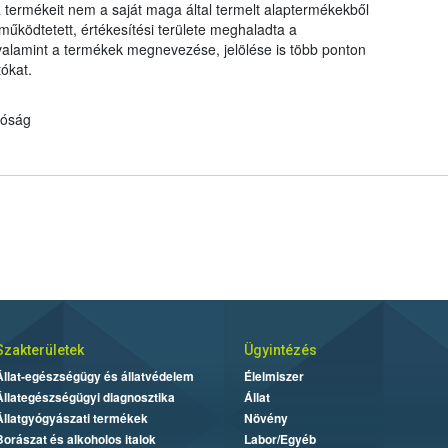
 a termékeit nem a saját maga által termelt alaptermékekből
űködtetett, értékesítési területe meghaladta a
, valamint a termékek megnevezése, jelölése is több ponton
ókat.
tóság
Szakterületek
Ügyintézés
Állat-egészségügy és állatvédelem
Élelmiszer
Állategészségügyi diagnosztika
Állat
Állatgyógyászati termékek
Növény
Borászat és alkoholos italok
Labor/Egyéb