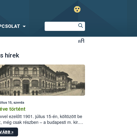
PCSOLAT
s hírek
úlius 15, szerda
éve történt
vvel ezelőtt 1901. július 15-én, költözött be
z, még csak részben – a budapesti m. kir.
i vetőmagvizsgáló állomás a Kis Rókus utca
VÁBB >
ám alatti, Czigler Győző által tervezett új