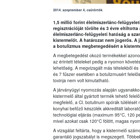
2014. szeptember 4, csütörtök
1,5 millió forint élelmiszerlánc-felügyele
regisztrációját törölte és 3 évre eltiltot
élelmiszerlánc-felügyeleti hatóság a sz
kistermelőt. A határozat nem jogerős. A
a botulizmus megbetegedésért a kistermel
A megbetegedést okozó termékekkel azonos t
az érintett tételeket pedig a nyomon követés
lehetőség. A megvizsgált más tételekből é
és 7 fűszer esetében a botulizmusért felelő
toxinja nem volt kimutatható.
A járványügyi nyomozás alapján ugyanakkor
kistermelő által gyártott termék tehető fele
megfelelő, a Cl. botulinum spórák túlélésé
konyhai befőző készülék akkreditált laborat
technológiai eljárás (maximum 95°C, 120 pe
mivel azokat csak 120°C fölött, magas nyomá
A vizsgálat feltárta, hogy a kistermelő szá
garantáló jogszabályt is megszegett. Többek