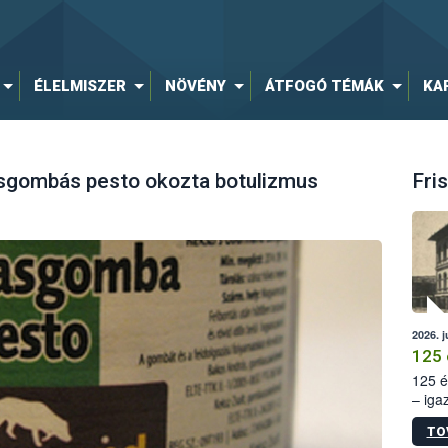
ÉLELMISZER
NÖVÉNY
ÁTFOGÓ TÉMÁK
KA
asgombás pesto okozta botulizmus
Fris
2026. j
125 
125 é
– iga
állam
TO
15. sz