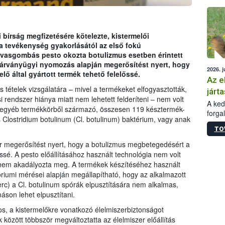
épüle
ti bírság megfizetésére kötelezte, kistermelői
ta a tevékenység gyakorlásától az első fokú
arvasgombás pesto okozta botulizmus esetben érintett
 járványügyi nyomozás alapján megerősítést nyert, hogy
2026. j
ő által gyártott termék tehető felelőssé.
Az e
ételek vizsgálatára – mivel a termékeket elfogyasztották,
járta
i rendszer hiánya miatt nem lehetett felderíteni – nem volt
A kedv
s egyéb termékkörből származó, összesen 119 késztermék-
forga
s Clostridium botulinum (Cl. botulinum) baktérium, vagy anak
Korm.
TO
sérül
felme
 megerősítést nyert, hogy a botulizmus megbetegedésért a
veszé
lőssé. A pesto előállításához használt technológia nem volt
Ezen 
t nem akadályozta meg. A termékek készítéséhez használt
vonni
óriumi mérései alapján megállapítható, hogy az alkalmazott
jártas
rc) a Cl. botulinum spórák elpusztítására nem alkalmas,
son lehet elpusztítani.
mos, a kistermelőkre vonatkozó élelmiszerbiztonságot
 között többször megváltoztatta az élelmiszer előállítás