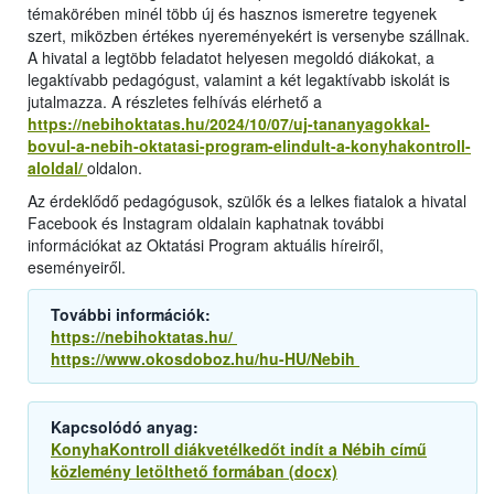
témakörében minél több új és hasznos ismeretre tegyenek
szert, miközben értékes nyereményekért is versenybe szállnak.
A hivatal a legtöbb feladatot helyesen megoldó diákokat, a
legaktívabb pedagógust, valamint a két legaktívabb iskolát is
jutalmazza. A részletes felhívás elérhető a
https://nebihoktatas.hu/2024/10/07/uj-tananyagokkal-
bovul-a-nebih-oktatasi-program-elindult-a-konyhakontroll-
aloldal/
oldalon.
Az érdeklődő pedagógusok, szülők és a lelkes fiatalok a hivatal
Facebook és Instagram oldalain kaphatnak további
információkat az Oktatási Program aktuális híreiről,
eseményeiről.
További információk:
https://nebihoktatas.hu/
https://www.okosdoboz.hu/hu-HU/Nebih
Kapcsolódó anyag:
KonyhaKontroll diákvetélkedőt indít a Nébih című
közlemény letölthető formában (docx)