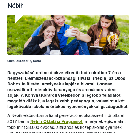
Nébih
2024. október 7, hétfő
Nagyszabású online diákvetélkedőt indít október 7-én a
Nemzeti Élelmiszerlánc-biztonsági Hivatal (Nébih) az Okos
Doboz felületén, amelynek alapját a hivatal újonnan
összeállított interaktív tananyaga és animációs videói
adják. A KonyhaKontroll vetélkedőn a legtöbb feladatot
megoldó diákok, a legaktívabb pedagógus, valamint a két
legaktívabb iskola is értékes nyereményekkel gazdagodhat.
A Nébih elsősorban a fiatal generáció edukálásáért indította el
2017-ben a
Nébih Oktatási Programot
, amelynek égisze alatt
több mint 38.000 óvodás, általános és középiskolás gyermek