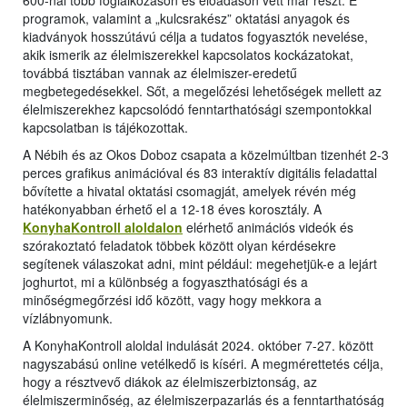
600-nál több foglalkozáson és előadáson vett már részt. E
programok, valamint a „kulcsrakész” oktatási anyagok és
kiadványok hosszútávú célja a tudatos fogyasztók nevelése,
akik ismerik az élelmiszerekkel kapcsolatos kockázatokat,
továbbá tisztában vannak az élelmiszer-eredetű
megbetegedésekkel. Sőt, a megelőzési lehetőségek mellett az
élelmiszerekhez kapcsolódó fenntarthatósági szempontokkal
kapcsolatban is tájékozottak.
A Nébih és az Okos Doboz csapata a közelmúltban tizenhét 2-3
perces grafikus animációval és 83 interaktív digitális feladattal
bővítette a hivatal oktatási csomagját, amelyek révén még
hatékonyabban érhető el a 12-18 éves korosztály. A
KonyhaKontroll aloldalon
elérhető animációs videók és
szórakoztató feladatok többek között olyan kérdésekre
segítenek válaszokat adni, mint például: megehetjük-e a lejárt
joghurtot, mi a különbség a fogyaszthatósági és a
minőségmegőrzési idő között, vagy hogy mekkora a
vízlábnyomunk.
A KonyhaKontroll aloldal indulását 2024. október 7-27. között
nagyszabású online vetélkedő is kíséri. A megmérettetés célja,
hogy a résztvevő diákok az élelmiszerbiztonság, az
élelmiszerminőség, az élelmiszerpazarlás és a fenntarthatóság