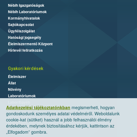
Nébih Igazgatóságok
Nébih Laboratóriumok
Kormányhivatalok
Sajtókapcsolat
Ügyfélszolgálat
Hatósági jogsegély
Élelmiszermentő Központ
Hírlevél feliratkozás
Gyakori kérdések
Élelmiszer
Állat
Növény
Laboratóriumok
Labor/Egyéb
Adatkezelési tájékoztatónkban
megismerheti, hogyan
gondoskodunk személyes adatai védelméről. Weboldalunk
cookie-kat (sütiket) használ a jobb felhasználói élmény
érdekében, melynek biztosításához kérjük, kattintson az
„Elfogadom” gombra.