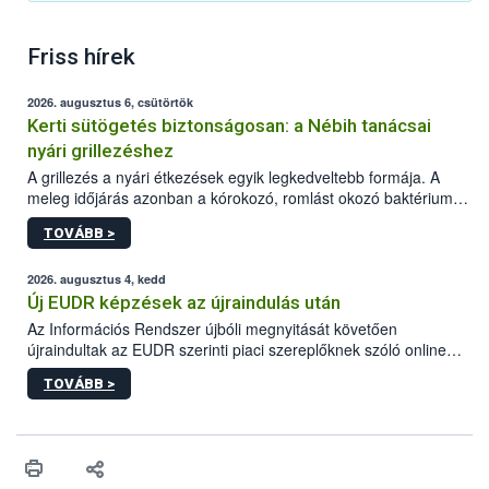
Friss hírek
2026. augusztus 6, csütörtök
Kerti sütögetés biztonságosan: a Nébih tanácsai
nyári grillezéshez
A grillezés a nyári étkezések egyik legkedveltebb formája. A
meleg időjárás azonban a kórokozó, romlást okozó baktériumok
gyorsabb szaporodásának is kedvez. A szabadtéri sütögetés
TOVÁBB >
ezért nem csupán a megfelelő sütési technikáról szól: legalább
ilyen fontos az alapanyagok biztonságos kezelése, az alapvető
higiéniai szabályok betartása, a megfelelő hőkezelés, valamint a
2026. augusztus 4, kedd
maradékok szakszerű tárolása. A Nemzeti Élelmiszerlánc-
Új EUDR képzések az újraindulás után
biztonsági Hivatal (Nébih) Oktatási Programja összegyűjtötte a
Az Információs Rendszer újbóli megnyitását követően
biztonságos grillezés legfontosabb tudnivalóit.
újraindultak az EUDR szerinti piaci szereplőknek szóló online
képzések.
TOVÁBB >