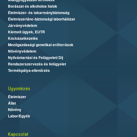
Borászat és alkoholos italok
Élelmiszer- és takarmánybiztonság
Élelmiszerlánc-biztonsági laborhálózat
Járványvédelem
Kiemelt ügyek, EUTR
Kockázatkezelés
Mezőgazdasági genetikai erőforrások
Növényvédelem
Nyilvántartási és Felügyeleti Díj
Rendszerszervezés és felügyelet
Termékpálya-ellenőrzés
Ügyintézés
Élelmiszer
Állat
Növény
Labor/Egyéb
Kapcsolat