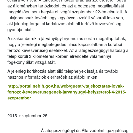
az állományban tartózkodott és azt a betegség megállapítását
megelőzően sem hagyta el, végül szeptember 22-én elhullott. A
tulajdonosnak további egy, egy évvel ezelőtt vásárolt lova van,
aki jelenleg forgalmi korlátozás alatt áll fertőző kevésvérűség
gyanúja miatt.
A szakemberek a járványügyi nyomozás során megállapították,
hogy a jelenlegi megbetegedés nincs kapcsolatban a korábbi
fertőző kevésvérűség esetekkel. Az állategészségügyi hatóság a
telep körüli 3 kilométeres körben elrendelte valamennyi
fogékony állat vizsgálatát.
A jelenleg korlátozás alatt álló telephelyek listája és további
hasznos információk elérhetőek az alábbi linken:
http://portal.nebih.gov.hu/web/guest/-/tajekoztatas-lovak-
fertozo-kevesverusegenek-jarvanyugyi-helyzeterol-4-2015-
szeptember
2015. szeptember 25.
Állategészségügyi és Állatvédelmi Igazgatóság