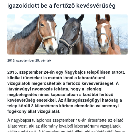
igazolódott be a fertőző kevésvérűség
2015. szeptember 25, péntek
2015. szeptember 24-én egy Nagybajcs településen tartott,
klinikai tüneteket is mutató lónál a laboratóriumi
vizsgálatok megerősítették a fertőző kevésvérűséget. A
járványügyi nyomozás feltárta, hogy a jelenlegi
megbetegedés nincs kapcsolatban a korábbi fertőző
kevésvérűség esetekkel. Az állategészségügyi hatóság a
telep körüli 3 kilométeres körben elrendelte valamennyi
fogékony állat vizsgálatát.
A nagybajcsi tulajdonos szeptember 18-án értesítette az ellátó
állatorvost, aki az állomány lovaiból laboratóriumi vizsgálatok
céljára vért vett. A tüneteket mutató állat, aki születésétől fogva