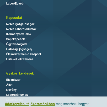
Labor/Egyéb
Kapcsolat
Nébih Igazgatóságok
Nébih Laboratóriumok
Kormányhivatalok
Sajtókapcsolat
Ügyfélszolgálat
Hatósági jogsegély
Élelmiszermentő Központ
Hírlevél feliratkozás
Gyakori kérdések
Élelmiszer
Állat
Növény
Laboratóriumok
Labor/Egyéb
Adatkezelési tájékoztatónkban
megismerheti, hogyan