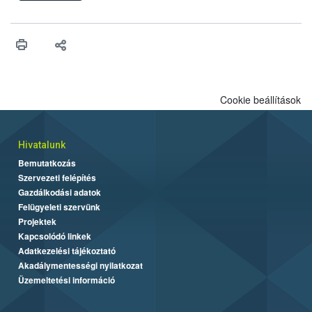
engedélyezését. Ezen eljárások során szükség esetén be kell
vonni az ebek viselkedésének megítélésében jártas szakértőt.
Cookie beállítások
Hivatalunk
Bemutatkozás
Szervezeti felépítés
Gazdálkodási adatok
Felügyeleti szervünk
Projektek
Kapcsolódó linkek
Adatkezelési tájékoztató
Akadálymentességi nyilatkozat
Üzemeltetési információ