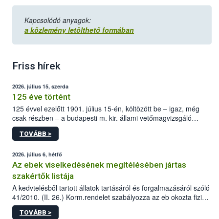
Kapcsolódó anyagok:
a közlemény letölthető formában
Friss hírek
2026. július 15, szerda
125 éve történt
125 évvel ezelőtt 1901. július 15-én, költözött be – igaz, még
csak részben – a budapesti m. kir. állami vetőmagvizsgáló
állomás a Kis Rókus utca 15. szám alatti, Czigler Győző által
TOVÁBB >
tervezett új épületébe.
2026. július 6, hétfő
Az ebek viselkedésének megítélésében jártas
szakértők listája
A kedvtelésből tartott állatok tartásáról és forgalmazásáról szóló
41/2010. (II. 26.) Korm.rendelet szabályozza az eb okozta fizikai
sérülés, illetve ennek veszélye keletkezésekor felmerülő
TOVÁBB >
hatósági feladatokat, valamint a veszélyes eb tartását és annak