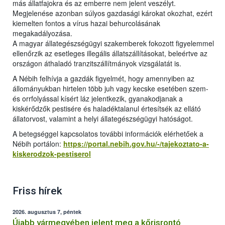
más állatfajokra és az emberre nem jelent veszélyt.
Megjelenése azonban súlyos gazdasági károkat okozhat, ezért
kiemelten fontos a vírus hazai behurcolásának
megakadályozása.
A magyar állategészségügyi szakemberek fokozott figyelemmel
ellenőrzik az esetleges illegális állatszállításokat, beleértve az
országon áthaladó tranzitszállítmányok vizsgálatát is.
A Nébih felhívja a gazdák figyelmét, hogy amennyiben az
állományukban hirtelen több juh vagy kecske esetében szem-
és orrfolyással kísért láz jelentkezik, gyanakodjanak a
kiskérődzők pestisére és haladéktalanul értesítsék az ellátó
állatorvost, valamint a helyi állategészségügyi hatóságot.
A betegséggel kapcsolatos további információk elérhetőek a
Nébih portálon:
https://portal.nebih.gov.hu/-/tajekoztato-a-
kiskerodzok-pestiserol
Friss hírek
2026. augusztus 7, péntek
Újabb vármegyében jelent meg a kőrisrontó