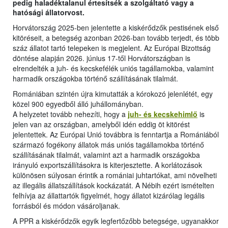
pedig haladéktalanul értesítsék a szolgáltató vagy a
hatósági állatorvost.
Horvátország 2025-ben jelentette a kiskérődzők pestisének első
kitöréseit, a betegség azonban 2026-ban tovább terjedt, és több
száz állatot tartó telepeken is megjelent. Az Európai Bizottság
döntése alapján 2026. június 17-től Horvátországban is
elrendelték a juh- és kecskefélék uniós tagállamokba, valamint
harmadik országokba történő szállításának tilalmát.
Romániában szintén újra kimutatták a kórokozó jelenlétét, egy
közel 900 egyedből álló juhállományban.
A helyzetet tovább nehezíti, hogy a
juh- és kecskehimlő
is
jelen van az országban, amelyből idén eddig öt kitörést
jelentettek. Az Európai Unió továbbra is fenntartja a Romániából
származó fogékony állatok más uniós tagállamokba történő
szállításának tilalmát, valamint azt a harmadik országokba
irányuló exportszállításokra is kiterjesztette. A korlátozások
különösen súlyosan érintik a romániai juhtartókat, ami növelheti
az illegális állatszállítások kockázatát. A Nébih ezért ismételten
felhívja az állattartók figyelmét, hogy állatot kizárólag legális
forrásból és módon vásároljanak.
A PPR a kiskérődzők egyik legfertőzőbb betegsége, ugyanakkor