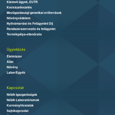
Kiemelt ügyek, EUTR
Kockázatkezelés
Mezőgazdasági genetikai erőforrások
Növényvédelem
Nyilvántartási és Felügyeleti Díj
Rendszerszervezés és felügyelet
Termékpálya-ellenőrzés
Ügyintézés
Élelmiszer
Állat
Növény
Labor/Egyéb
Kapcsolat
Nébih Igazgatóságok
Nébih Laboratóriumok
Kormányhivatalok
Sajtókapcsolat