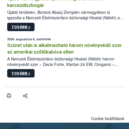
karcsúdíszbogár
Újabb területen, Borsod-Abaúj-Zemplén vármegyében is
igazolta a Nemzeti Élelmiszerlánc-biztonsági Hivatal (Nébih) a
kőrisrontó karcsúdíszbogár (Agrilus planipennis) jelenlétét. A
TOVÁBB >
kártevőt nem csak színcsapdában találták meg, de már fertőzött
fában is azonosították. A növényvédelmi szakemberek folytatják
az intenzív felderítést, emellett az intézkedéseket a szlovák
2026. augusztus 6, csütörtök
hatósággal is összehangolják a terjedés megállítása érdekében.
Szüret után is alkalmazható három növényvédő szer
az amerikai szőlőkabóca ellen
A Nemzeti Élelmiszerlánc-biztonsági Hivatal (Nébih) három
növényvédő szer – Decis Forte, Klartan 24 EW, Oroganic –
engedélyokiratát módosította, így azok a szüretet követően,
TOVÁBB >
egészen a vesszőérettség (BBCH 91) stádiumáig
felhasználhatóak a szőlőben. A kiterjesztések célja, hogy a korai
érésű szőlőkben is legyen lehetőség a károsító elleni további
védekezésre. Az Oroganic készítmény kis kiszerelésben kiskerti
felhasználók számára is elérhető és ökológiai termesztésben is
engedélyezett.
Cookie beállítások