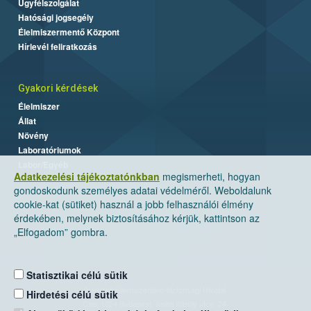
Ügyfélszolgálat
Hatósági jogsegély
Élelmiszermentő Központ
Hírlevél feliratkozás
Gyakori kérdések
Élelmiszer
Állat
Növény
Laboratóriumok
Labor/Egyéb
Adatkezelési tájékoztatónkban
megismerheti, hogyan
gondoskodunk személyes adatai védelméről. Weboldalunk
cookie-kat (sütiket) használ a jobb felhasználói élmény
érdekében, melynek biztosításához kérjük, kattintson az
„Elfogadom” gombra.
Statisztikai célú sütik
Nemzeti Élelmiszerlánc-biztonsági Hivatal
Hirdetési célú sütik
Cím: 1024 Budapest, Keleti Károly utca. 24.