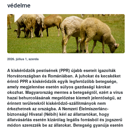
védelme
2026. július 1, szerda
A kiskérődzők pestisének (PPR) újabb eseteit igazolták
Horvátországban és Romániában. A juhokat és kecskéket
érintő PPR a kiskérődzők egyik legfertőzőbb betegsége,
amely megjelenése esetén súlyos gazdasági károkat
okozhat. Magyarország mentes a betegségtől, ezért a vírus
hazai behurcolásának megelőzése kiemelt jelentőségű, az
érintett területekről kiskérődző-szállítmányok nem
érkezhetnek az országba. A Nemzeti Élelmiszerlánc-
biztonsági Hivatal (Nébih) kéri az állattartókat, hogy
állatvásárlás esetén kizárólag legális forrásból és jogszerű
módon szerezzék be az állatokat. Betegség gyanúja esetén