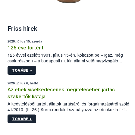
Friss hírek
2026. július 15, szerda
125 éve történt
125 évvel ezelőtt 1901. július 15-én, költözött be – igaz, még
csak részben – a budapesti m. kir. állami vetőmagvizsgáló
állomás a Kis Rókus utca 15. szám alatti, Czigler Győző által
TOVÁBB >
tervezett új épületébe.
2026. július 6, hétfő
Az ebek viselkedésének megítélésében jártas
szakértők listája
A kedvtelésből tartott állatok tartásáról és forgalmazásáról szóló
41/2010. (II. 26.) Korm.rendelet szabályozza az eb okozta fizikai
sérülés, illetve ennek veszélye keletkezésekor felmerülő
TOVÁBB >
hatósági feladatokat, valamint a veszélyes eb tartását és annak
engedélyezését. Ezen eljárások során szükség esetén be kell
vonni az ebek viselkedésének megítélésében jártas szakértőt.