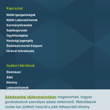
Kapcsolat
Nébih Igazgatóságok
Nébih Laboratóriumok
Kormányhivatalok
Sajtókapcsolat
Ügyfélszolgálat
Hatósági jogsegély
Élelmiszermentő Központ
Hírlevél feliratkozás
Gyakori kérdések
Élelmiszer
Állat
Növény
Laboratóriumok
Labor/Egyéb
Adatkezelési tájékoztatónkban
megismerheti, hogyan
gondoskodunk személyes adatai védelméről. Weboldalunk
cookie-kat (sütiket) használ a jobb felhasználói élmény