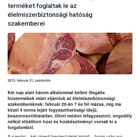
terméket foglaltak le az
élelmiszerbiztonsági hatóság
szakemberei
2013. február 21, csütörtök
Két nap alatt három alkalommal kellett illegális
hústermékek miatt eljárniuk az élelmiszerbiztonsági
szakembereknek: február 20-án 7 és fél mázsa, míg ma
közel 4 tonna lejárt fogyaszthatósági idejű,
beazonosotíthatatlan, tiltott módon lefagyasztott, engedély
nélkül előállított húst és húskészítményt vontak ki a
forgalomból.
A szerdai – két újpesti hentesüzletet érintő – fogás után ma