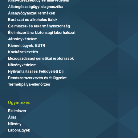
Állategészségügyi diagnosztika
Állatgyógyászati termékek
Borászat és alkoholos italok
Élelmiszer- és takarmánybiztonság
Élelmiszerlánc-biztonsági laborhálózat
Járványvédelem
Kiemelt ügyek, EUTR
Kockázatkezelés
Mezőgazdasági genetikai erőforrások
Növényvédelem
Nyilvántartási és Felügyeleti Díj
Rendszerszervezés és felügyelet
Termékpálya-ellenőrzés
Ügyintézés
Élelmiszer
Állat
Növény
Labor/Egyéb