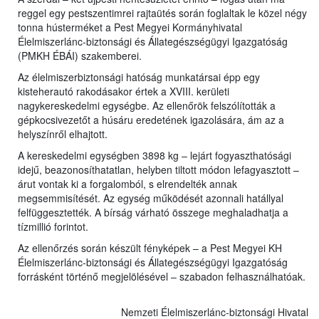
reggel egy pestszentimrei rajtaütés során foglaltak le közel négy
tonna hústerméket a Pest Megyei Kormányhivatal
Élelmiszerlánc-biztonsági és Állategészségügyi Igazgatóság
(PMKH ÉBÁI) szakemberei.
Az élelmiszerbiztonsági hatóság munkatársai épp egy
kisteherautó rakodásakor értek a XVIII. kerületi
nagykereskedelmi egységbe. Az ellenőrök felszólították a
gépkocsivezetőt a húsáru eredetének igazolására, ám az a
helyszínről elhajtott.
A kereskedelmi egységben 3898 kg – lejárt fogyaszthatósági
idejű, beazonosíthatatlan, helyben tiltott módon lefagyasztott –
árut vontak ki a forgalomból, s elrendelték annak
megsemmisítését. Az egység működését azonnali hatállyal
felfüggesztették. A bírság várható összege meghaladhatja a
tízmillió forintot.
Az ellenőrzés során készült fényképek – a Pest Megyei KH
Élelmiszerlánc-biztonsági és Állategészségügyi Igazgatóság
forrásként történő megjelölésével – szabadon felhasználhatóak.
Nemzeti Élelmiszerlánc-biztonsági Hivatal