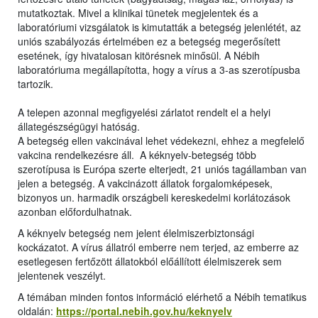
mutatkoztak. Mivel a klinikai tünetek megjelentek és a
laboratóriumi vizsgálatok is kimutatták a betegség jelenlétét, az
uniós szabályozás értelmében ez a betegség megerősített
esetének, így hivatalosan kitörésnek minősül. A Nébih
laboratóriuma megállapította, hogy a vírus a 3-as szerotípusba
tartozik.
A telepen azonnal megfigyelési zárlatot rendelt el a helyi
állategészségügyi hatóság.
A betegség ellen vakcinával lehet védekezni, ehhez a megfelelő
vakcina rendelkezésre áll. A kéknyelv-betegség több
szerotípusa is Európa szerte elterjedt, 21 uniós tagállamban van
jelen a betegség. A vakcinázott állatok forgalomképesek,
bizonyos un. harmadik országbeli kereskedelmi korlátozások
azonban előfordulhatnak.
A kéknyelv betegség nem jelent élelmiszerbiztonsági
kockázatot. A vírus állatról emberre nem terjed, az emberre az
esetlegesen fertőzött állatokból előállított élelmiszerek sem
jelentenek veszélyt.
A témában minden fontos információ elérhető a Nébih tematikus
oldalán:
https://portal.nebih.gov.hu/keknyelv