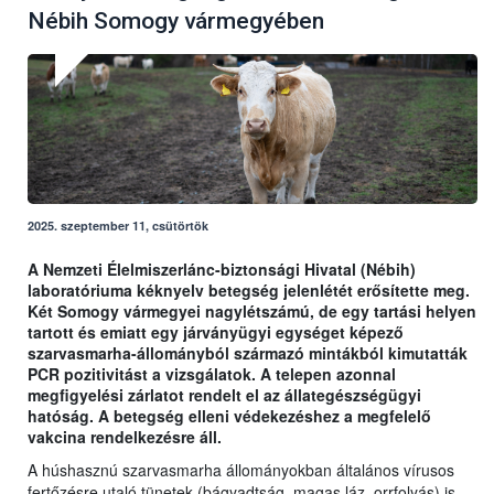
Nébih Somogy vármegyében
2025. szeptember 11, csütörtök
A Nemzeti Élelmiszerlánc-biztonsági Hivatal (Nébih)
laboratóriuma kéknyelv betegség jelenlétét erősítette meg.
Két Somogy vármegyei nagylétszámú, de egy tartási helyen
tartott és emiatt egy járványügyi egységet képező
szarvasmarha-állományból származó mintákból kimutatták
PCR pozitivitást a vizsgálatok. A telepen azonnal
megfigyelési zárlatot rendelt el az állategészségügyi
hatóság. A betegség elleni védekezéshez a megfelelő
vakcina rendelkezésre áll.
A húshasznú szarvasmarha állományokban általános vírusos
fertőzésre utaló tünetek (bágyadtság, magas láz, orrfolyás) is