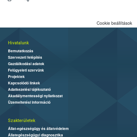
felhasználók számára is elérhető és ökológiai termesztésben is
engedélyezett.
Cookie beállítások
Hivatalunk
Bemutatkozás
Szervezeti felépítés
Gazdálkodási adatok
Felügyeleti szervünk
Projektek
Kapcsolódó linkek
Adatkezelési tájékoztató
Akadálymentességi nyilatkozat
Üzemeltetési információ
Szakterületek
Állat-egészségügy és állatvédelem
Állategészségügyi diagnosztika