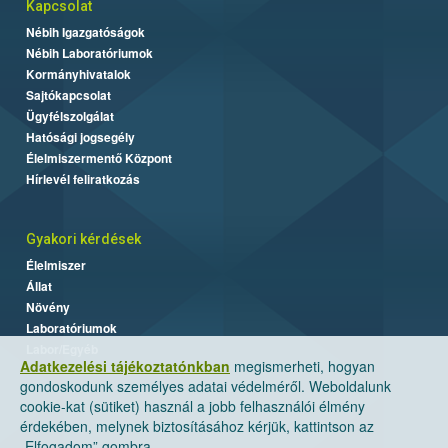
Kapcsolat
Nébih Igazgatóságok
Nébih Laboratóriumok
Kormányhivatalok
Sajtókapcsolat
Ügyfélszolgálat
Hatósági jogsegély
Élelmiszermentő Központ
Hírlevél feliratkozás
Gyakori kérdések
Élelmiszer
Állat
Növény
Laboratóriumok
Labor/Egyéb
Adatkezelési tájékoztatónkban
megismerheti, hogyan
gondoskodunk személyes adatai védelméről. Weboldalunk
cookie-kat (sütiket) használ a jobb felhasználói élmény
érdekében, melynek biztosításához kérjük, kattintson az
„Elfogadom” gombra.