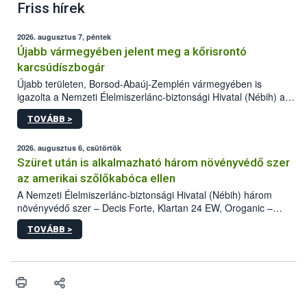
Friss hírek
2026. augusztus 7, péntek
Újabb vármegyében jelent meg a kőrisrontó
karcsúdíszbogár
Újabb területen, Borsod-Abaúj-Zemplén vármegyében is
igazolta a Nemzeti Élelmiszerlánc-biztonsági Hivatal (Nébih) a
kőrisrontó karcsúdíszbogár (Agrilus planipennis) jelenlétét. A
TOVÁBB >
kártevőt nem csak színcsapdában találták meg, de már fertőzött
fában is azonosították. A növényvédelmi szakemberek folytatják
az intenzív felderítést, emellett az intézkedéseket a szlovák
2026. augusztus 6, csütörtök
hatósággal is összehangolják a terjedés megállítása érdekében.
Szüret után is alkalmazható három növényvédő szer
az amerikai szőlőkabóca ellen
A Nemzeti Élelmiszerlánc-biztonsági Hivatal (Nébih) három
növényvédő szer – Decis Forte, Klartan 24 EW, Oroganic –
engedélyokiratát módosította, így azok a szüretet követően,
TOVÁBB >
egészen a vesszőérettség (BBCH 91) stádiumáig
felhasználhatóak a szőlőben. A kiterjesztések célja, hogy a korai
érésű szőlőkben is legyen lehetőség a károsító elleni további
védekezésre. Az Oroganic készítmény kis kiszerelésben kiskerti
felhasználók számára is elérhető és ökológiai termesztésben is
engedélyezett.