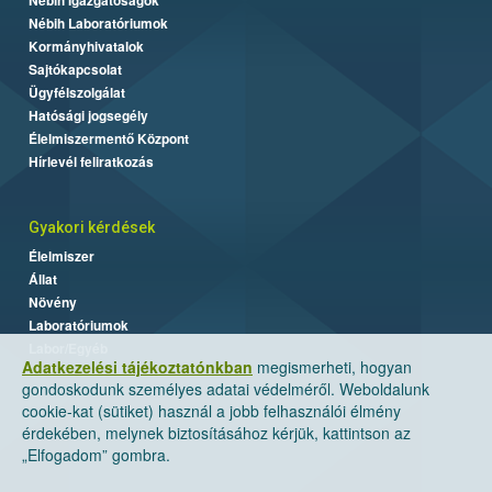
Nébih Laboratóriumok
Kormányhivatalok
Sajtókapcsolat
Ügyfélszolgálat
Hatósági jogsegély
Élelmiszermentő Központ
Hírlevél feliratkozás
Gyakori kérdések
Élelmiszer
Állat
Növény
Laboratóriumok
Labor/Egyéb
Adatkezelési tájékoztatónkban
megismerheti, hogyan
gondoskodunk személyes adatai védelméről. Weboldalunk
cookie-kat (sütiket) használ a jobb felhasználói élmény
érdekében, melynek biztosításához kérjük, kattintson az
„Elfogadom” gombra.