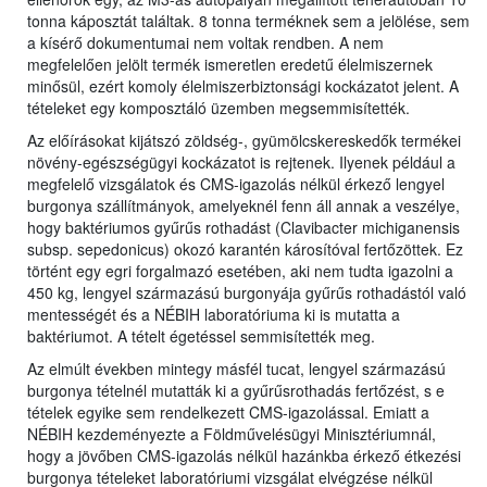
tonna káposztát találtak. 8 tonna terméknek sem a jelölése, sem
a kísérő dokumentumai nem voltak rendben. A nem
megfelelően jelölt termék ismeretlen eredetű élelmiszernek
minősül, ezért komoly élelmiszerbiztonsági kockázatot jelent. A
tételeket egy komposztáló üzemben megsemmisítették.
Az előírásokat kijátszó zöldség-, gyümölcskereskedők termékei
növény-egészségügyi kockázatot is rejtenek. Ilyenek például a
megfelelő vizsgálatok és CMS-igazolás nélkül érkező lengyel
burgonya szállítmányok, amelyeknél fenn áll annak a veszélye,
hogy baktériumos gyűrűs rothadást (Clavibacter michiganensis
subsp. sepedonicus) okozó karantén károsítóval fertőzöttek. Ez
történt egy egri forgalmazó esetében, aki nem tudta igazolni a
450 kg, lengyel származású burgonyája gyűrűs rothadástól való
mentességét és a NÉBIH laboratóriuma ki is mutatta a
baktériumot. A tételt égetéssel semmisítették meg.
Az elmúlt években mintegy másfél tucat, lengyel származású
burgonya tételnél mutatták ki a gyűrűsrothadás fertőzést, s e
tételek egyike sem rendelkezett CMS-igazolással. Emiatt a
NÉBIH kezdeményezte a Földművelésügyi Minisztériumnál,
hogy a jövőben CMS-igazolás nélkül hazánkba érkező étkezési
burgonya tételeket laboratóriumi vizsgálat elvégzése nélkül