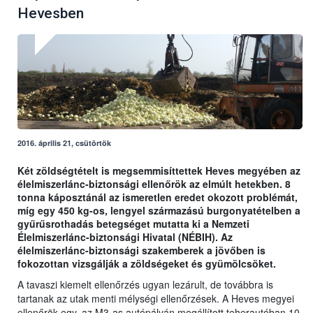
Hevesben
2016. április 21, csütörtök
Két zöldségtételt is megsemmisíttettek Heves megyében az
élelmiszerlánc-biztonsági ellenőrök az elmúlt hetekben. 8
tonna káposztánál az ismeretlen eredet okozott problémát,
míg egy 450 kg-os, lengyel származású burgonyatételben a
gyűrűsrothadás betegséget mutatta ki a Nemzeti
Élelmiszerlánc-biztonsági Hivatal (NÉBIH). Az
élelmiszerlánc-biztonsági szakemberek a jövőben is
fokozottan vizsgálják a zöldségeket és gyümölcsöket.
A tavaszi kiemelt ellenőrzés ugyan lezárult, de továbbra is
tartanak az utak menti mélységi ellenőrzések. A Heves megyei
ellenőrök egy, az M3-as autópályán megállított teherautóban 10