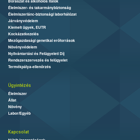
Borászat és alkoholos italok
Élelmiszer- és takarmánybiztonság
Élelmiszerlánc-biztonsági laborhálózat
Járványvédelem
Kiemelt ügyek, EUTR
Kockázatkezelés
Mezőgazdasági genetikai erőforrások
Növényvédelem
Nyilvántartási és Felügyeleti Díj
Rendszerszervezés és felügyelet
Termékpálya-ellenőrzés
Ügyintézés
Élelmiszer
Állat
Növény
Labor/Egyéb
Kapcsolat
Nébih Igazgatóságok