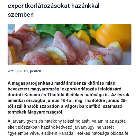
exportkorlátozásokat hazánkkal
szemben
2021. július 2, péntek
A magaspatogenitású madárinfluenza kitörése miatt
bevezetett magyarországi exportkorlátozás feloldásáról
döntött Kanada és Thaiföld illetékes hatósága is. Az észak-
amerikai országba június 16-tól, míg Thaiföldre június 25-
től szállíthatók szabadon a vágott baromfiból származó
termékek Magyarországról.
A járvány gyors és hatékony felszámolását, valamint az azóta
eltelt időszakban hazánk kedvező járványügyi helyzetét
figyelembe véve, elsőként Kanada illetékes hatósága oldotta fel