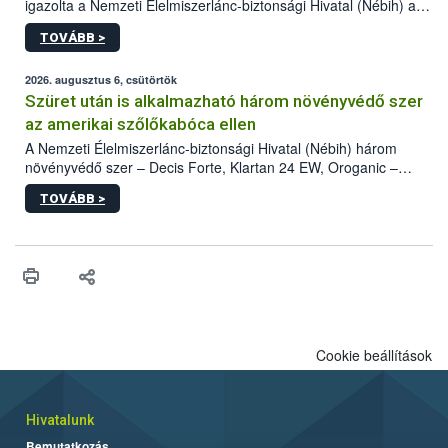
igazolta a Nemzeti Élelmiszerlánc-biztonsági Hivatal (Nébih) a
kőrisrontó karcsúdíszbogár (Agrilus planipennis) jelenlétét. A
TOVÁBB >
kártevőt nem csak színcsapdában találták meg, de már fertőzött
fában is azonosították. A növényvédelmi szakemberek folytatják
az intenzív felderítést, emellett az intézkedéseket a szlovák
2026. augusztus 6, csütörtök
hatósággal is összehangolják a terjedés megállítása érdekében.
Szüret után is alkalmazható három növényvédő szer
az amerikai szőlőkabóca ellen
A Nemzeti Élelmiszerlánc-biztonsági Hivatal (Nébih) három
növényvédő szer – Decis Forte, Klartan 24 EW, Oroganic –
engedélyokiratát módosította, így azok a szüretet követően,
TOVÁBB >
egészen a vesszőérettség (BBCH 91) stádiumáig
felhasználhatóak a szőlőben. A kiterjesztések célja, hogy a korai
érésű szőlőkben is legyen lehetőség a károsító elleni további
védekezésre. Az Oroganic készítmény kis kiszerelésben kiskerti
felhasználók számára is elérhető és ökológiai termesztésben is
engedélyezett.
Cookie beállítások
Hivatalunk
Bemutatkozás