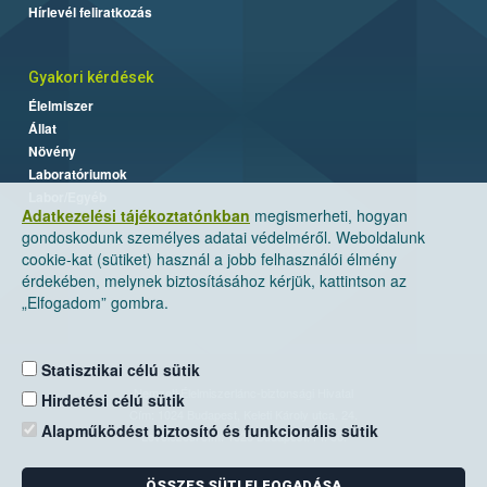
Hírlevél feliratkozás
Gyakori kérdések
Élelmiszer
Állat
Növény
Laboratóriumok
Labor/Egyéb
Adatkezelési tájékoztatónkban
megismerheti, hogyan
gondoskodunk személyes adatai védelméről. Weboldalunk
cookie-kat (sütiket) használ a jobb felhasználói élmény
érdekében, melynek biztosításához kérjük, kattintson az
„Elfogadom” gombra.
Statisztikai célú sütik
Nemzeti Élelmiszerlánc-biztonsági Hivatal
Hirdetési célú sütik
Cím: 1024 Budapest, Keleti Károly utca. 24.
Alapműködést biztosító és funkcionális sütik
Levelezési cím: 1525 Budapest. Pf. 30.
ÖSSZES SÜTI ELFOGADÁSA