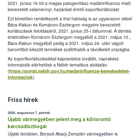
2021. június 16-tól a magas patogenitású madárinfluenza miatt
bevezetett valamennyi, hazánkat érintő exportkorlátozást.
Ezt követően rendelkezett a thai hatóság is az ugyanazon okból
Bács-Kiskun és Komárom-Esztergom megyére bevezetett
korlátozások feloldásáról, 2021. június 25-i dátummal. A döntés
értelmében Komárom-Esztergom megyéből a 2021. május 10.,
Bács-Kiskun megyéből pedig a 2021. május 24. után vágott
baromfiból készült termékek szállíthatók a távolkeleti országba.
Az exportkorlátozásokkal kapcsolatos további, naprakész
információk elérhetőek a Nébih tematikus aloldalán
(
https://portal.nebih.gov.hu/madarinfluenza-kereskedelmi-
informaciok
).
Friss hírek
2026. augusztus 7, péntek
Újabb vármegyében jelent meg a kőrisrontó
karcsúdíszbogár
Újabb területen, Borsod-Abaúj-Zemplén vármegyében is