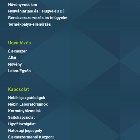
Növényvédelem
Nyilvántartási és Felügyeleti Díj
Rendszerszervezés és felügyelet
Termékpálya-ellenőrzés
Ügyintézés
Élelmiszer
Állat
Növény
Labor/Egyéb
Kapcsolat
Nébih Igazgatóságok
Nébih Laboratóriumok
Kormányhivatalok
Sajtókapcsolat
Ügyfélszolgálat
Hatósági jogsegély
Élelmiszermentő Központ