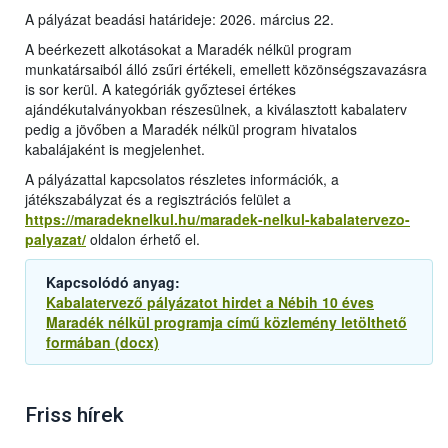
A pályázat beadási határideje: 2026. március 22.
A beérkezett alkotásokat a Maradék nélkül program
munkatársaiból álló zsűri értékeli, emellett közönségszavazásra
is sor kerül. A kategóriák győztesei értékes
ajándékutalványokban részesülnek, a kiválasztott kabalaterv
pedig a jövőben a Maradék nélkül program hivatalos
kabalájaként is megjelenhet.
A pályázattal kapcsolatos részletes információk, a
játékszabályzat és a regisztrációs felület a
https://maradeknelkul.hu/maradek-nelkul-kabalatervezo-
palyazat/
oldalon érhető el.
Kapcsolódó anyag:
Kabalatervező pályázatot hirdet a Nébih 10 éves
Maradék nélkül programja című közlemény letölthető
formában (docx)
Friss hírek