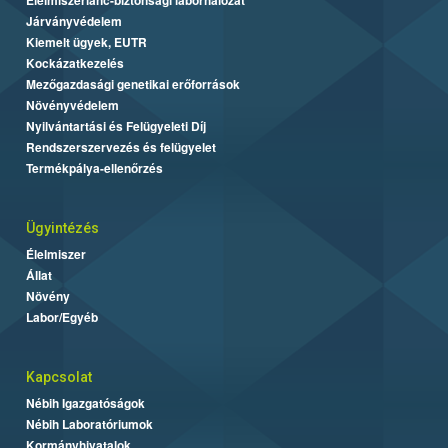
Járványvédelem
Kiemelt ügyek, EUTR
Kockázatkezelés
Mezőgazdasági genetikai erőforrások
Növényvédelem
Nyilvántartási és Felügyeleti Díj
Rendszerszervezés és felügyelet
Termékpálya-ellenőrzés
Ügyintézés
Élelmiszer
Állat
Növény
Labor/Egyéb
Kapcsolat
Nébih Igazgatóságok
Nébih Laboratóriumok
Kormányhivatalok