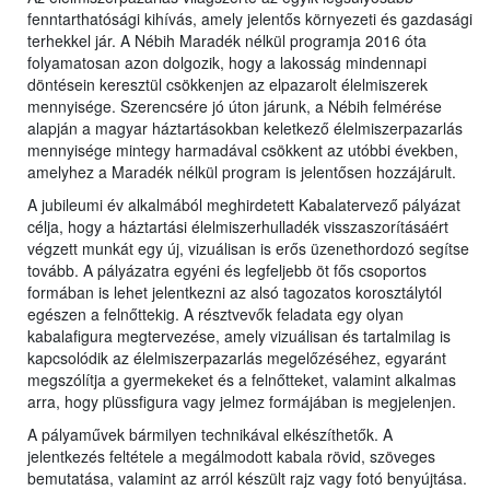
fenntarthatósági kihívás, amely jelentős környezeti és gazdasági
terhekkel jár. A Nébih Maradék nélkül programja 2016 óta
folyamatosan azon dolgozik, hogy a lakosság mindennapi
döntésein keresztül csökkenjen az elpazarolt élelmiszerek
mennyisége. Szerencsére jó úton járunk, a Nébih felmérése
alapján a magyar háztartásokban keletkező élelmiszerpazarlás
mennyisége mintegy harmadával csökkent az utóbbi években,
amelyhez a Maradék nélkül program is jelentősen hozzájárult.
A jubileumi év alkalmából meghirdetett Kabalatervező pályázat
célja, hogy a háztartási élelmiszerhulladék visszaszorításáért
végzett munkát egy új, vizuálisan is erős üzenethordozó segítse
tovább. A pályázatra egyéni és legfeljebb öt fős csoportos
formában is lehet jelentkezni az alsó tagozatos korosztálytól
egészen a felnőttekig. A résztvevők feladata egy olyan
kabalafigura megtervezése, amely vizuálisan és tartalmilag is
kapcsolódik az élelmiszerpazarlás megelőzéséhez, egyaránt
megszólítja a gyermekeket és a felnőtteket, valamint alkalmas
arra, hogy plüssfigura vagy jelmez formájában is megjelenjen.
A pályaművek bármilyen technikával elkészíthetők. A
jelentkezés feltétele a megálmodott kabala rövid, szöveges
bemutatása, valamint az arról készült rajz vagy fotó benyújtása.