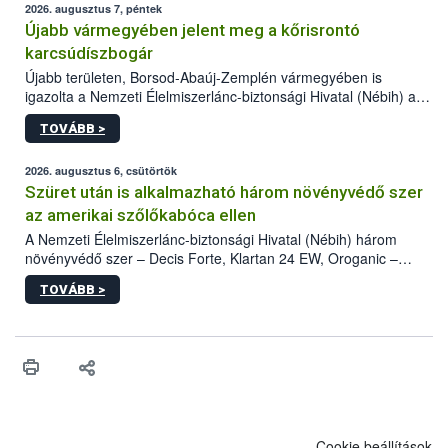
2026. augusztus 7, péntek
Újabb vármegyében jelent meg a kőrisrontó
karcsúdíszbogár
Újabb területen, Borsod-Abaúj-Zemplén vármegyében is
igazolta a Nemzeti Élelmiszerlánc-biztonsági Hivatal (Nébih) a
kőrisrontó karcsúdíszbogár (Agrilus planipennis) jelenlétét. A
TOVÁBB >
kártevőt nem csak színcsapdában találták meg, de már fertőzött
fában is azonosították. A növényvédelmi szakemberek folytatják
az intenzív felderítést, emellett az intézkedéseket a szlovák
2026. augusztus 6, csütörtök
hatósággal is összehangolják a terjedés megállítása érdekében.
Szüret után is alkalmazható három növényvédő szer
az amerikai szőlőkabóca ellen
A Nemzeti Élelmiszerlánc-biztonsági Hivatal (Nébih) három
növényvédő szer – Decis Forte, Klartan 24 EW, Oroganic –
engedélyokiratát módosította, így azok a szüretet követően,
TOVÁBB >
egészen a vesszőérettség (BBCH 91) stádiumáig
felhasználhatóak a szőlőben. A kiterjesztések célja, hogy a korai
érésű szőlőkben is legyen lehetőség a károsító elleni további
védekezésre. Az Oroganic készítmény kis kiszerelésben kiskerti
felhasználók számára is elérhető és ökológiai termesztésben is
engedélyezett.
Cookie beállítások