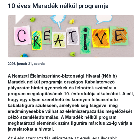
10 éves Maradék nélkül programja
2026. január 21, szerda
A Nemzeti Élelmiszerlánc-biztonsági Hivatal (Nébih)
Maradék nélkül programja országos Kabalatervező
pályázatot hirdet gyermekek és felnőttek számára a
program megalapításának 10. évfordulója alkalmából. A cél,
hogy egy olyan szerethető és könnyen felismerhető
kabalafigura szülessen, amelynek segítségével még
eredményesebbé válhat az élelmiszerpazarlás megelőzését
célzó szemléletformálás. A Maradék nélkül program
meghatározó elemének szánt figurára március 22-ig várja a
javaslatokat a hivatal.
Az élelmiszerpazarlás világszerte az egyik legsúlyosabb