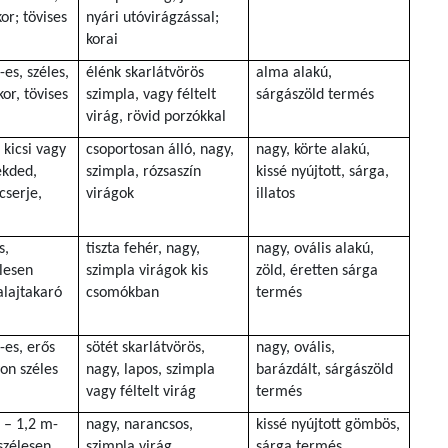
or; tövises
nyári utóvirágzással;
korai
-es, széles,
élénk skarlátvörös
alma alakú,
or, tövises
szimpla, vagy féltelt
sárgászöld termés
virág, rövid porzókkal
 kicsi vagy
csoportosan álló, nagy,
nagy, körte alakú,
ekded,
szimpla, rózsaszín
kissé nyújtott, sárga,
cserje,
virágok
illatos
s,
tiszta fehér, nagy,
nagy, ovális alakú,
lesen
szimpla virágok kis
zöld, éretten sárga
talajtakaró
csomókban
termés
-es, erős
sötét skarlátvörös,
nagy, ovális,
on széles
nagy, lapos, szimpla
barázdált, sárgászöld
vagy féltelt virág
termés
 – 1,2 m-
nagy, narancsos,
kissé nyújtott gömbös,
szélesen
szimpla virág
sárga termés