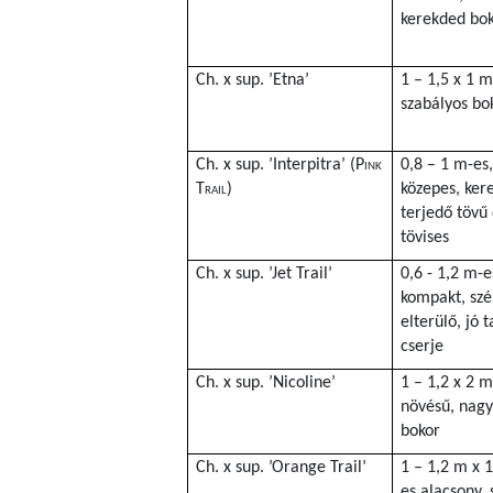
kerekded bok
Ch. x sup. ’Etna’
1 – 1,5 x 1 m
szabályos bok
Ch. x sup. ’Interpitra’ (
Pink
0,8 – 1 m-es,
Trail
)
közepes, ker
terjedő tövű 
tövises
Ch. x sup. ’Jet Trail’
0,6 - 1,2 m-e
kompakt, szé
elterülő, jó 
cserje
Ch. x sup. ’Nicoline’
1 – 1,2 x 2 m
növésű, nagy
bokor
Ch. x sup. ’Orange Trail’
1 – 1,2 m x 1
es alacsony, 