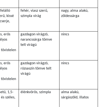
felálló
fehér, viasz szerű,
nagy, alma alakú,
rű, kissé
szimpla virág
zöldessárga
cserje,
s, erős
gazdagon virágzó,
nincs
ályos
narancssárga tömve
telt virágú
 tövistelen
s, erős
gazdagon virágzó,
nincs
ályos
rózsaszín tömve telt
virágú
 tövistelen
etű, 1,5-
élénkvörös, szimpla
alma alakú,
és széles,
sárgászöld, illatos