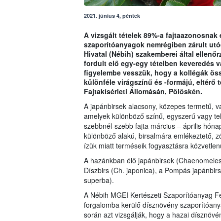
2021. június 4, péntek
A vizsgált tételek 89%-a fajtaazonosnak é
szaporítóanyagok nemrégiben zárult utóe
Hivatal (Nébih) szakemberei által ellenő
fordult elő egy-egy tételben keveredés v
figyelembe vesszük, hogy a kollégák ös
különféle virágszínű és -formájú, eltérő 
Fajtakísérleti Állomásán, Pölöskén.
A japánbirsek alacsony, közepes termetű, v
amelyek különböző színű, egyszerű vagy tel
szebbnél-szebb fajta március – április hóna
különböző alakú, birsalmára emlékeztető, zö
ízük miatt terméseik fogyasztásra közvetl
A hazánkban élő japánbirsek (Chaenomeles 
Díszbirs (Ch. japonica), a Pompás japánbirs 
superba).
A Nébih MGEI Kertészeti Szaporítóanyag Fe
forgalomba kerülő dísznövény szaporítóanya
során azt vizsgálják, hogy a hazai dísznöv