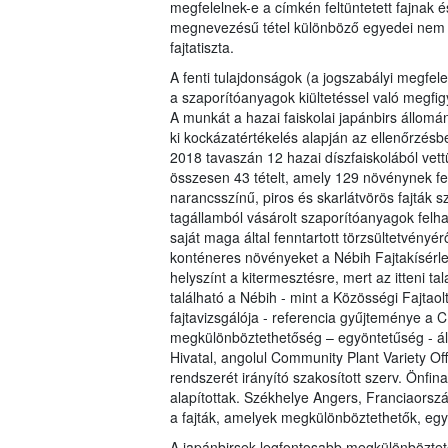
megfelelnek-e a címkén feltüntetett fajnak 
megnevezésű tétel különböző egyedei nem e
fajtatiszta.
A fenti tulajdonságok (a jogszabályi megfe
a szaporítóanyagok kiültetéssel való megfig
A munkát a hazai faiskolai japánbirs állomá
ki kockázatértékelés alapján az ellenőrzésbe
2018 tavaszán 12 hazai díszfaiskolából vettü
összesen 43 tételt, amely 129 növénynek fel
narancsszínű, piros és skarlátvörös fajták 
tagállamból vásárolt szaporítóanyagok felhas
saját maga által fenntartott törzsültetvényéről
konténeres növényeket a Nébih Fajtakísérleti
helyszínt a kitermesztésre, mert az itteni ta
található a Nébih - mint a Közösségi Fajtaolt
fajtavizsgálója - referencia gyűjteménye a C
megkülönböztethetőség – egyöntetűség - ál
Hivatal, angolul Community Plant Variety Offi
rendszerét irányító szakosított szerv. Önf
alapítottak. Székhelye Angers, Franciaors
a fajták, amelyek megkülönböztethetők, eg
A japánbirsek legfontosabb megkülönböztető 