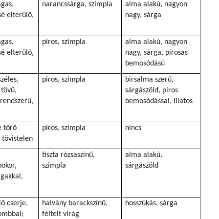
gas,
narancssárga, szimpla
alma alakú, nagyon
é elterülő,
nagy, sárga
gas,
piros, szimpla
alma alakú, nagyon
é elterülő,
nagy, sárga, pirosas
bemosódású
széles,
piros, szimpla
birsalma szerű,
 tövű,
sárgászöld, piros
grendszerű,
bemosódással, illatos
é törő
piros, szimpla
nincs
 tövistelen
tiszta rózsaszínű,
alma alakú,
okor,
szimpla
sárgászöld
ágakkal,
lő cserje,
halvány barackszínű,
hosszúkás, sárga
lombbal;
féltelt virág