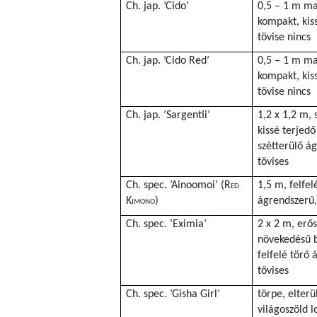
Ch. jap. ’Cido’
0,5 – 1 m ma
kompakt, kiss
tövise nincs
Ch. jap. ’Cido Red’
0,5 – 1 m ma
kompakt, kiss
tövise nincs
Ch. jap. ’Sargentii’
1,2 x 1,2 m, 
kissé terjedő
szétterülő á
tövises
Ch. spec. ’Ainoomoi’ (
Red
1,5 m, felfel
Kimono
)
ágrendszerű,
Ch. spec. ’Eximia’
2 x 2 m, erős
növekedésű b
felfelé törő 
tövises
Ch. spec. ’Gisha Girl’
törpe, elterü
világoszöld 