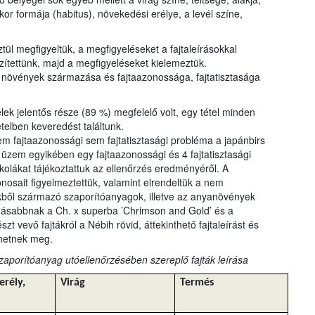
kor formája (habitus), növekedési erélye, a levél színe,
tül megfigyeltük, a megfigyeléseket a fajtaleírásokkal
zítettünk, majd a megfigyeléseket kielemeztük.
a növények származása és fajtaazonossága, fajtatisztasága
lek jelentős része (89 %) megfelelő volt, egy tétel minden
telben keveredést találtunk.
 fajtaazonossági sem fajtatisztasági probléma a japánbirs
zem egyikében egy fajtaazonossági és 4 fajtatisztasági
iskolákat tájékoztattuk az ellenőrzés eredményéről. A
nosait figyelmeztettük, valamint elrendeltük a nem
ből származó szaporítóanyagok, illetve az anyanövények
másabbnak a Ch. x superba ’Chrimson and Gold’ és a
észt vevő fajtákról a Nébih rövid, áttekinthető fajtaleírást és
nthetnek meg.
zaporítóanyag utóellenőrzésében szereplő fajták leírása
erély,
Virág
Termés