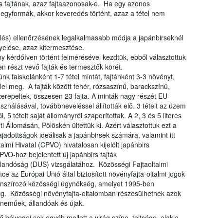
és fajtának, azaz fajtaazonosak-e. Ha egy azonos
gyformák, akkor keveredés történt, azaz a tétel nem
lelés) ellenőrzésének legalkalmasabb módja a japánbirseknél
yelése, azaz kitermesztése.
ny kérdőíven történt felmérésével kezdtük, ebből választottuk
n részt vevő fajták és termesztők körét.
nk faiskolánként 1-7 tétel mintát, fajtánként 3-3 növényt,
el meg. A fajták között fehér, rózsaszínű, barackszínű,
szerepeltek, összesen 23 fajta. A minták nagy részét EU-
ználásával, továbbneveléssel állították elő. 3 tételt az üzem
, 5 tételt saját állományról szaporítottak. A 2, 3 és 5 literes
 Állomásán, Pölöskén ültettük ki. Azért választottuk ezt a
lajadottságok ideálisak a japánbirsek számára, valamint itt
almi Hivatal (CPVO) hivatalosan kijelölt japánbirs
PVO-hoz bejelentett új japánbirs fajták
landóság (DUS) vizsgálatához. Közösségi Fajtaoltalmi
ce az Európai Unió által biztosított növényfajta-oltalmi jogok
inanszírozó közösségi ügynökség, amelyet 1995-ben
zág. Közösségi növényfajta-oltalomban részesülhetnek azok
yneműek, állandóak és újak.
bélyegei sok egyéb mellett a virág színe, teltsége, alakja,