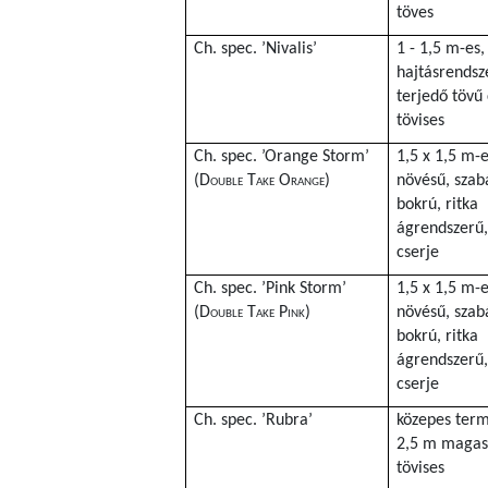
töves
Ch. spec. ’Nivalis’
1 - 1,5 m-es, 
hajtásrendsze
terjedő tövű 
tövises
Ch. spec. ’Orange Storm’
1,5 x 1,5 m-e
(
Double Take Orange
)
növésű, szab
bokrú, ritka
ágrendszerű,
cserje
Ch. spec. ’Pink Storm’
1,5 x 1,5 m-e
(
Double Take Pink
)
növésű, szab
bokrú, ritka
ágrendszerű,
cserje
Ch. spec. ’Rubra’
közepes term
2,5 m magas 
tövises