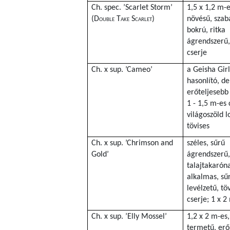
Ch. spec. ’Scarlet Storm’
1,5 x 1,2 m-e
(
Double Take Scarlet
)
növésű, szab
bokrú, ritka
ágrendszerű,
cserje
Ch. x sup. ’Cameo’
a Geisha Gir
hasonlító, de
erőteljesebb
1 - 1,5 m-es 
világoszöld 
tövises
Ch. x sup. ’Chrimson and
széles, sűrű
Gold’
ágrendszerű,
talajtakaróna
alkalmas, sű
levélzetű, tö
cserje; 1 x 2
Ch. x sup. ’Elly Mossel’
1,2 x 2 m-es
termetű, erő