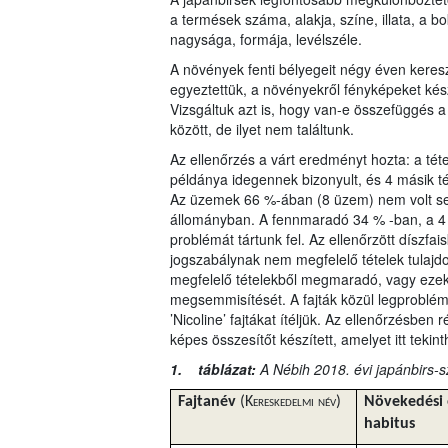
a termések száma, alakja, színe, illata, a bo
nagysága, formája, levélszéle.
A növények fenti bélyegeit négy éven keresz
egyeztettük, a növényekről fényképeket kés
Vizsgáltuk azt is, hogy van-e összefüggés 
között, de ilyet nem találtunk.
Az ellenőrzés a várt eredményt hozta: a téte
példánya idegennek bizonyult, és 4 másik té
Az üzemek 66 %-ában (8 üzem) nem volt sem
állományban. A fennmaradó 34 % -ban, a 4 ü
problémát tártunk fel. Az ellenőrzött díszfa
jogszabálynak nem megfelelő tételek tulajdo
megfelelő tételekből megmaradó, vagy ezek
megsemmisítését. A fajták közül legproblé
’Nicoline’ fajtákat ítéljük. Az ellenőrzésben r
képes összesítőt készített, amelyet itt teki
1. táblázat:
A Nébih 2018. évi japánbirs-s
Fajtanév
(K
ereskedelmi
név
)
Növekedési 
habitus