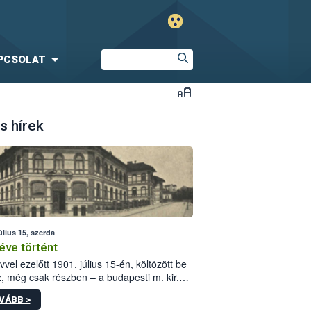
PCSOLAT
s hírek
úlius 15, szerda
éve történt
vvel ezelőtt 1901. július 15-én, költözött be
z, még csak részben – a budapesti m. kir.
i vetőmagvizsgáló állomás a Kis Rókus utca
VÁBB >
ám alatti, Czigler Győző által tervezett új