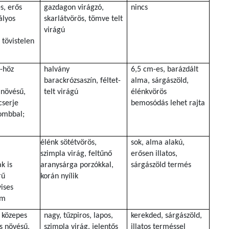
s, erős
gazdagon virágzó,
nincs
ályos
skarlátvörös, tömve telt
virágú
 tövistelen
l-höz
halvány
6,5 cm-es, barázdált
barackrózsaszín, féltet-
alma, sárgászöld,
 növésű,
telt virágú
élénkvörös
cserje
bemosódás lehet rajta
lombbal;
élénk sötétvörös,
sok, alma alakú,
szimpla virág, feltűnő
erősen illatos,
k is
aranysárga porzókkal,
sárgászöld termés
rű
korán nyílik
vises
 m
, közepes
nagy, tűzpiros, lapos,
kerekded, sárgászöld,
s növésű,
szimpla virág, jelentős
illatos terméssel