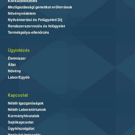
Kockázatkezelés
Mezőgazdasági genetikai erőforrások
Növényvédelem
Nyilvántartási és Felügyeleti Díj
Rendszerszervezés és felügyelet
Termékpálya-ellenőrzés
Ügyintézés
Élelmiszer
Állat
Növény
Labor/Egyéb
Kapcsolat
Nébih Igazgatóságok
Nébih Laboratóriumok
Kormányhivatalok
Sajtókapcsolat
Ügyfélszolgálat
Hatósági jogsegély