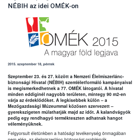
NÉBIH az idei OMÉK-on
2015. szeptember 18, péntek
Szeptember 23. és 27. között a Nemzeti Élelmiszerlánc-
biztonsági Hivatal (NÉBIH) szemléletformáló kampányaival
is megismerkedhetnek a 77. OMÉK látogatói. A hivatal
minden eddiginél nagyobb területen, mintegy 90 m2-en
várja az érdeklődőket. A legkisebbek külön – a
Mezőgazdasági Múzeummal közösen szervezett –
gyerekszigeten múlathatják majd az időt. A kalandvágyók
pedig egy rendhagyó termékteszten adhatnak hangot
véleményüknek.
Felgyorsult életünkben a hatósági tevékenység önmagában
nem elég, az élelmiszerlánc-biztonsági problémák