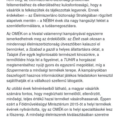
felismeréséhez és elkerüléséhez kulcsfontosságú, hogy a
vásárlók is felkészültek és tájékozottak legyenek. Ennek
érdekében – az Élelmiszerlánc-biztonsági Stratégiában rögzített
alapelvek mentén – a NÉBIH évek óta nagy hangsúlyt fektet a
szemléletformálásra, a tudásmegosztásra.
Az OMÉK-on a hivatal valamennyi kampányával egyszerre
ismerkedhetnek meg az érdeklődők: az
Ételt csak okosan
a
mindennapi élelmiszerbiztonság útvesztőiben kalauzol el
bennünket, a
Szabad a gazdi
a helyes állattartásra oktat, a
Talajok Éve
egyik legfontosabb természeti kincsünkre, a
termőföldre hívja fel a figyelmet, a
TUHIR
a horgászat
megismeréséhez nyújt gyors és egyszerű megoldást, míg a
Szupermenta
a minőségi termékek terepe. A kampányokban
összefogott hasznos információkat játékos feladatokon keresztül
sajátíthatják el a vállalkozó szellemű látogatók.
Az utóbbi évek felméréseiből látható, a magyar vásárlók
számára fontos, hogy megbízható termelőtől, ellenőrzött,
minőségi, teljes értékű hazai terméket vásárolhassanak. Éppen
ezért a Földművelésügyi Minisztérium 2015-öt a helyi termékek
évének nyilvánította, így az OMÉK-on is helyi specialitásoké lesz
a főszerep. A minőségi élelmiszerek kiválasztásában szeretne