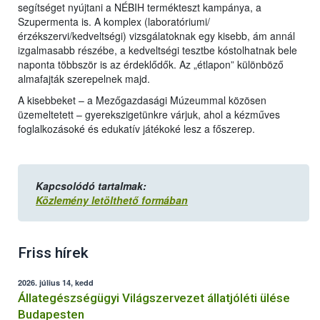
segítséget nyújtani a NÉBIH termékteszt kampánya, a
Szupermenta is. A komplex (laboratóriumi/
érzékszervi/kedveltségi) vizsgálatoknak egy kisebb, ám annál
izgalmasabb részébe, a kedveltségi tesztbe kóstolhatnak bele
naponta többször is az érdeklődők. Az „étlapon” különböző
almafajták szerepelnek majd.
A kisebbeket – a Mezőgazdasági Múzeummal közösen
üzemeltetett – gyerekszigetünkre várjuk, ahol a kézműves
foglalkozásoké és edukatív játékoké lesz a főszerep.
Kapcsolódó tartalmak:
Közlemény letölthető formában
Friss hírek
2026. július 14, kedd
Állategészségügyi Világszervezet állatjóléti ülése
Budapesten