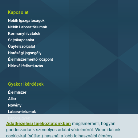
Kapcsolat
Nébih Igazgatóságok
Nébih Laboratóriumok
Kormányhivatalok
Sajtókapcsolat
Ügyfélszolgálat
Hatósági jogsegély
Élelmiszermentő Központ
Hírlevél feliratkozás
Gyakori kérdések
Élelmiszer
Állat
Növény
Laboratóriumok
Labor/Egyéb
Adatkezelési tájékoztatónkban
megismerheti, hogyan
gondoskodunk személyes adatai védelméről. Weboldalunk
cookie-kat (sütiket) használ a jobb felhasználói élmény