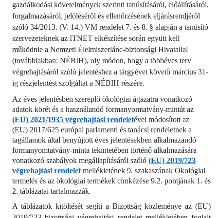
gazdálkodási követelmények szerinti tanúsításáról, előállításáról,
forgalmazásáról, jelöléséről és ellenőrzésének eljárásrendjéről
szóló 34/2013. (V. 14.) VM rendelet 7. és 8. § alapján a tanúsító
szervezeteknek az ITNET elkészítése során együtt kell
működnie a Nemzeti Élelmiszerlánc-biztonsági Hivatallal
(továbbiakban: NÉBIH), oly módon, hogy a többéves terv
végrehajtásáról szóló jelentéshez a tárgyévet követő március 31-
ig részjelentést szolgáltat a NÉBIH részére.
Az éves jelentésben szereplő ökológiai ágazatra vonatkozó
adatok körét és a használandó formanyomtatvány-mintát az
(EU) 2021/1935 végrehajtási rendelet
ével módosított az
(EU) 2017/625 európai parlamenti és tanácsi rendeletnek a
tagállamok által benyújtott éves jelentésekben alkalmazandó
formanyomtatvány-minta tekintetében történő alkalmazására
vonatkozó szabályok megállapításáról szóló
(EU) 2019/723
végrehajtási rendelet
mellékletének 9. szakaszának Ökológiai
termelés és az ökológiai termékek címkézése 9.2. pontjának 1. és
2. táblázatai tartalmazzák.
A táblázatok kitöltését segíti a
Bizottság közleménye az (EU)
2019/723 bizottsági végrehajtási rendelet mellékletében foglalt