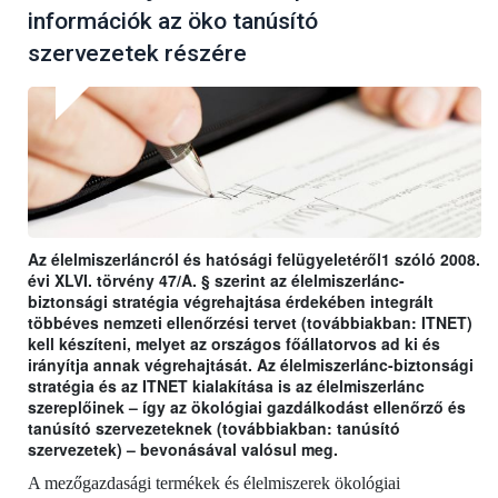
információk az öko tanúsító
szervezetek részére
Az élelmiszerláncról és hatósági felügyeletéről1 szóló 2008.
évi XLVI. törvény 47/A. § szerint az élelmiszerlánc-
biztonsági stratégia végrehajtása érdekében integrált
többéves nemzeti ellenőrzési tervet (továbbiakban: ITNET)
kell készíteni, melyet az országos főállatorvos ad ki és
irányítja annak végrehajtását. Az élelmiszerlánc-biztonsági
stratégia és az ITNET kialakítása is az élelmiszerlánc
szereplőinek – így az ökológiai gazdálkodást ellenőrző és
tanúsító szervezeteknek (továbbiakban: tanúsító
szervezetek) – bevonásával valósul meg.
A mezőgazdasági termékek és élelmiszerek ökológiai