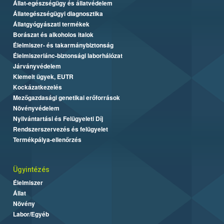
Állat-egészségügy és állatvédelem
Állategészségügyi diagnosztika
Állatgyógyászati termékek
Borászat és alkoholos italok
Élelmiszer- és takarmánybiztonság
Élelmiszerlánc-biztonsági laborhálózat
Járványvédelem
Kiemelt ügyek, EUTR
Kockázatkezelés
Mezőgazdasági genetikai erőforrások
Növényvédelem
Nyilvántartási és Felügyeleti Díj
Rendszerszervezés és felügyelet
Termékpálya-ellenőrzés
Ügyintézés
Élelmiszer
Állat
Növény
Labor/Egyéb