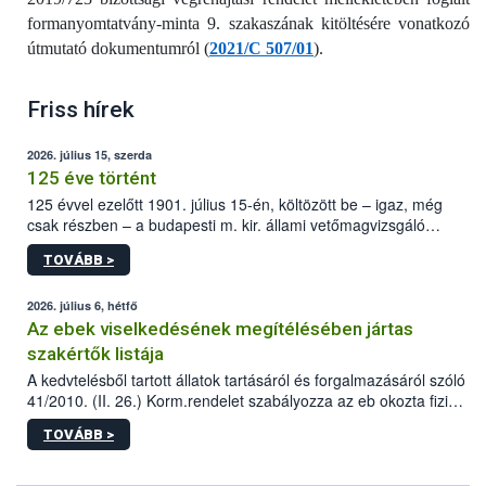
formanyomtatvány-minta 9. szakaszának kitöltésére vonatkozó
útmutató dokumentumról (
2021/C 507/01
).
Friss hírek
2026. július 15, szerda
125 éve történt
125 évvel ezelőtt 1901. július 15-én, költözött be – igaz, még
csak részben – a budapesti m. kir. állami vetőmagvizsgáló
állomás a Kis Rókus utca 15. szám alatti, Czigler Győző által
TOVÁBB >
tervezett új épületébe.
2026. július 6, hétfő
Az ebek viselkedésének megítélésében jártas
szakértők listája
A kedvtelésből tartott állatok tartásáról és forgalmazásáról szóló
41/2010. (II. 26.) Korm.rendelet szabályozza az eb okozta fizikai
sérülés, illetve ennek veszélye keletkezésekor felmerülő
TOVÁBB >
hatósági feladatokat, valamint a veszélyes eb tartását és annak
engedélyezését. Ezen eljárások során szükség esetén be kell
vonni az ebek viselkedésének megítélésében jártas szakértőt.