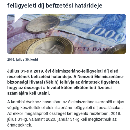
felügyeleti díj befizetési határideje
2019. július 30, kedd
Július 31-e a 2019.
évi élelmiszerlánc-felügyeleti díj első
részletének befizetési határideje. A Nemzeti Élelmiszerlánc-
biztonsági Hivatal (Nébih) felhívja az érintettek figyelmét,
hogy az összeget a hivatal külön elkülönített fizetési
számlájára kell utalni.
A korábbi évekhez hasonlóan az élelmiszerlánc szereplői május
végéig készítették el élelmiszerlánc-felügyeleti díj bevallásukat.
Az ekkor megállapított összeget két egyenlő részletben, 2019.
július 31-ig, valamint 2020. január 31-ig kell megfizetniük az
érintetteknek.