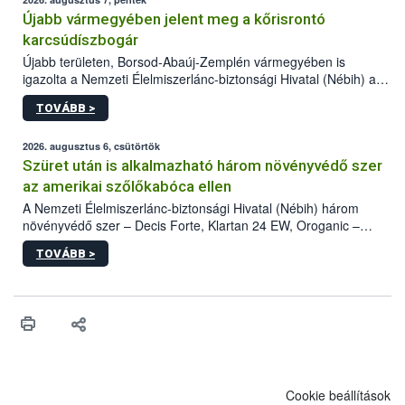
Újabb vármegyében jelent meg a kőrisrontó
karcsúdíszbogár
Újabb területen, Borsod-Abaúj-Zemplén vármegyében is
igazolta a Nemzeti Élelmiszerlánc-biztonsági Hivatal (Nébih) a
kőrisrontó karcsúdíszbogár (Agrilus planipennis) jelenlétét. A
TOVÁBB >
kártevőt nem csak színcsapdában találták meg, de már fertőzött
fában is azonosították. A növényvédelmi szakemberek folytatják
az intenzív felderítést, emellett az intézkedéseket a szlovák
2026. augusztus 6, csütörtök
hatósággal is összehangolják a terjedés megállítása érdekében.
Szüret után is alkalmazható három növényvédő szer
az amerikai szőlőkabóca ellen
A Nemzeti Élelmiszerlánc-biztonsági Hivatal (Nébih) három
növényvédő szer – Decis Forte, Klartan 24 EW, Oroganic –
engedélyokiratát módosította, így azok a szüretet követően,
TOVÁBB >
egészen a vesszőérettség (BBCH 91) stádiumáig
felhasználhatóak a szőlőben. A kiterjesztések célja, hogy a korai
érésű szőlőkben is legyen lehetőség a károsító elleni további
védekezésre. Az Oroganic készítmény kis kiszerelésben kiskerti
felhasználók számára is elérhető és ökológiai termesztésben is
engedélyezett.
Cookie beállítások