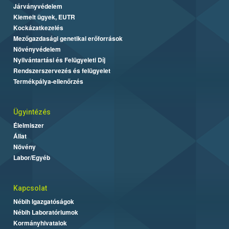
Járványvédelem
Kiemelt ügyek, EUTR
Kockázatkezelés
Mezőgazdasági genetikai erőforrások
Növényvédelem
Nyilvántartási és Felügyeleti Díj
Rendszerszervezés és felügyelet
Termékpálya-ellenőrzés
Ügyintézés
Élelmiszer
Állat
Növény
Labor/Egyéb
Kapcsolat
Nébih Igazgatóságok
Nébih Laboratóriumok
Kormányhivatalok