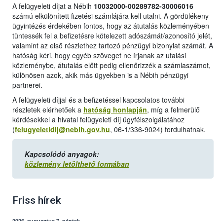
A felügyeleti díjat a Nébih
10032000-00289782-30006016
számú elkülönített fizetési számlájára kell utalni. A gördülékeny
ügyintézés érdekében fontos, hogy az átutalás közleményében
tüntessék fel a befizetésre kötelezett adószámát/azonosító jelét,
valamint az első részlethez tartozó pénzügyi bizonylat számát. A
hatóság kéri, hogy egyéb szöveget ne írjanak az utalási
közleménybe, átutalás előtt pedig ellenőrizzék a számlaszámot,
különösen azok, akik más ügyekben is a Nébih pénzügyi
partnerei.
A felügyeleti díjjal és a befizetéssel kapcsolatos további
részletek elérhetőek a
hatóság honlapján
, míg a felmerülő
kérdésekkel a hivatal felügyeleti díj ügyfélszolgálatához
(
felugyeletidij@nebih.gov.hu
, 06-1/336-9024) fordulhatnak.
Kapcsolódó anyagok:
közlemény letölthető formában
Friss hírek
2026. augusztus 7, péntek