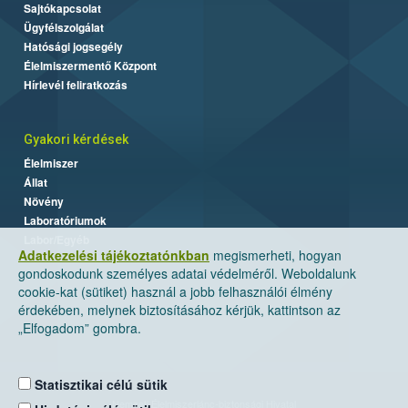
Sajtókapcsolat
Ügyfélszolgálat
Hatósági jogsegély
Élelmiszermentő Központ
Hírlevél feliratkozás
Gyakori kérdések
Élelmiszer
Állat
Növény
Laboratóriumok
Labor/Egyéb
Adatkezelési tájékoztatónkban
megismerheti, hogyan
gondoskodunk személyes adatai védelméről. Weboldalunk
cookie-kat (sütiket) használ a jobb felhasználói élmény
érdekében, melynek biztosításához kérjük, kattintson az
„Elfogadom” gombra.
Statisztikai célú sütik
Nemzeti Élelmiszerlánc-biztonsági Hivatal