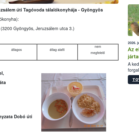
épüle
ruzsálem úti Tagóvoda tálalókonyhája - Gyöngyös
lókonyha):
a
(3200 Gyöngyös, Jeruzsálem utca 3.)
2026. j
nem
Az e
átlagos
átlag alatti
megfelelő
járta
A kedv
forga
l,
Korm.
TO
sérül
áta
felme
veszé
Ezen 
vonni
jártas
yzata Dobó úti