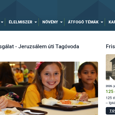
ÉLELMISZER
NÖVÉNY
ÁTFOGÓ TÉMÁK
KA
gálat - Jeruzsálem úti Tagóvoda
Fris
2026. j
125 
125 é
– iga
állam
TO
15. sz