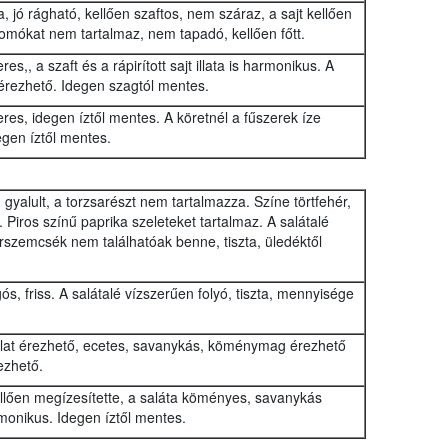
a, jó rágható, kellően szaftos, nem száraz, a sajt kellően
csomókat nem tartalmaz, nem tapadó, kellően főtt.
es,, a szaft és a rápirított sajt illata is harmonikus. A
 érezhető. Idegen szagtól mentes.
eres, idegen íztől mentes. A köretnél a fűszerek íze
gen íztől mentes.
gyalult, a torzsarészt nem tartalmazza. Színe törtfehér,
Piros színű paprika szeleteket tartalmaz. A salátalé
erszemcsék nem találhatóak benne, tiszta, üledéktől
s, friss. A salátalé vízszerűen folyó, tiszta, mennyisége
illat érezhető, ecetes, savanykás, köménymag érezhető
ezhető.
ellően megízesítette, a saláta köményes, savanykás
monikus. Idegen íztől mentes.