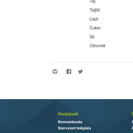
Tej
Tejföl
Liszt
Cukor
Só
Citromlé
Hivatalunk
Bemutatkozás
Szervezeti felépítés