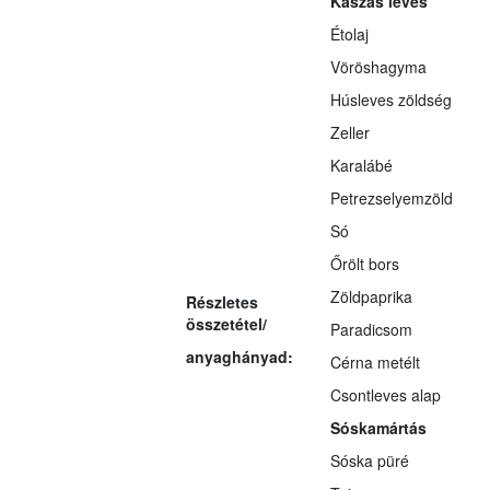
Kaszás leves
Étolaj
Vöröshagyma
Húsleves zöldség
Zeller
Karalábé
Petrezselyemzöld
Só
Őrölt bors
Zöldpaprika
Részletes
összetétel/
Paradicsom
anyaghányad:
Cérna metélt
Csontleves alap
Sóskamártás
Sóska püré