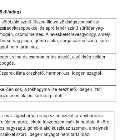
5 dl/adag)
sötétzöld színű fűszer- illetve zöldségszemcsékkel,
zsiradékcseppekkel és apró fehér színű sűrítőanyag-
omogén, csomómentes. A levesbetét levesgyöngy, amely
.borsó nagyságú, gömb alakú, sárgásbarna színű, kellő
agot nem tartalmaz.
mogén, sima és csomómentes alaplé, a zöldség kellően
ropogós.
fűszerek illata érezhető, harmonikus. Idegen szagtól
 kellően sós, a fokhagyma íze érezhető. Idegen íztől
gzetesen olajos, kellően pirított.
cm-es világosbarna-drapp színű szelet, aranybarnára
 . Felületén apró, fekete fűszerszemcsék láthatóak. A köret
onos nagyságú, gömb alakú kuszkusz szemek, amelynek
mcsékkel szórt. Idegen anyagot nem tartalmaz.