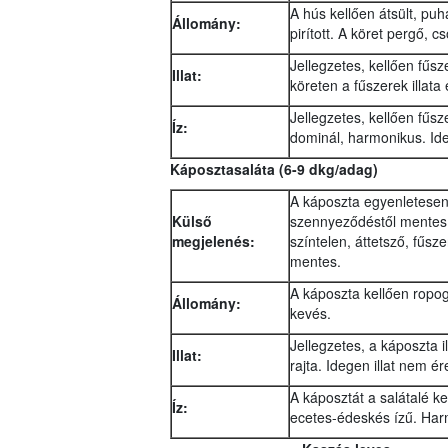
A hús kellően átsült, puh
Állomány:
pirított. A köret pergő, 
Jellegzetes, kellően fűszer
Illat:
köreten a fűszerek illata
Jellegzetes, kellően fűsz
Íz:
dominál, harmonikus. Ide
Káposztasaláta (6-9 dkg/adag)
A káposzta egyenletesen 
Külső
szennyeződéstől mentes. 
megjelenés:
színtelen, áttetsző, fűsz
mentes.
A káposzta kellően ropogó
Állomány:
kevés.
Jellegzetes, a káposzta 
Illat:
rajta. Idegen illat nem ér
A káposztát a salátalé k
Íz:
ecetes-édeskés ízű. Har