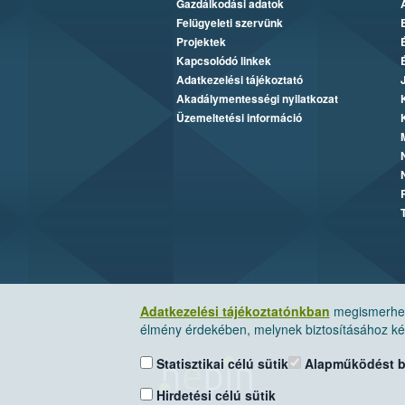
Gazdálkodási adatok
Felügyeleti szervünk
Projektek
Kapcsolódó linkek
Adatkezelési tájékoztató
Akadálymentességi nyilatkozat
Üzemeltetési információ
Adatkezelési tájékoztatónkban
megismerheti
élmény érdekében, melynek biztosításához kér
Statisztikai célú sütik
Alapműködést biz
Hirdetési célú sütik