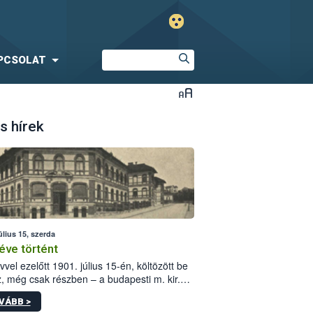
PCSOLAT
s hírek
úlius 15, szerda
éve történt
vvel ezelőtt 1901. július 15-én, költözött be
z, még csak részben – a budapesti m. kir.
i vetőmagvizsgáló állomás a Kis Rókus utca
VÁBB >
ám alatti, Czigler Győző által tervezett új