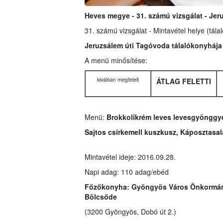
Heves megye - 31. számú vizsgálat - Je
31. számú vizsgálat - Mintavétel helye (tála
Jeruzsálem úti Tagóvoda tálalókonyháj
A menü minősítése:
kiválóan megfelelt
ÁTLAG FELETTI
Menü:
Brokkolikrém leves levesgyönggye
Sajtos csirkemell kuszkusz, Káposztasal
Mintavétel ideje: 2016.09.28.
Napi adag: 110 adag/ebéd
Főzőkonyha:
Gyöngyös Város Önkormán
Bölcsőde
(3200 Gyöngyös, Dobó út 2.)