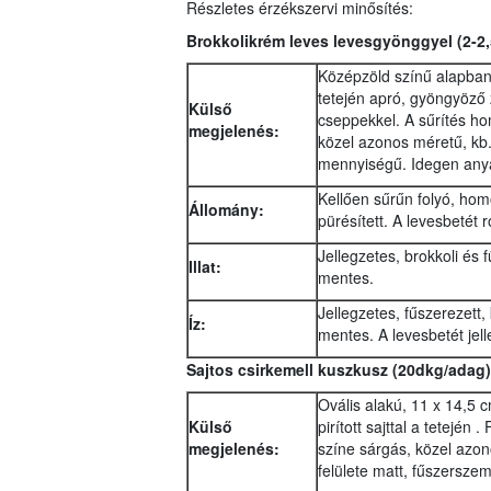
Részletes érzékszervi minősítés:
Brokkolikrém leves levesgyönggyel
(2-2,
Középzöld színű alapban 
tetején apró, gyöngyöző 
Külső
cseppekkel. A sűrítés h
megjelenés:
közel azonos méretű, kb
mennyiségű. Idegen any
Kellően sűrűn folyó, ho
Állomány:
pürésített. A levesbetét 
Jellegzetes, brokkoli és 
Illat:
mentes.
Jellegzetes, fűszerezett,
Íz:
mentes. A levesbetét jelle
Sajtos csirkemell kuszkusz (20dkg/adag)
Ovális alakú, 11 x 14,5 
Külső
pirított sajttal a tetején
megjelenés:
színe sárgás, közel az
felülete matt, fűszersze