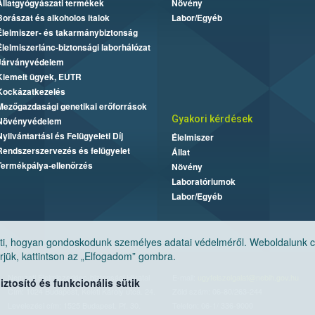
Állatgyógyászati termékek
Növény
Borászat és alkoholos italok
Labor/Egyéb
Élelmiszer- és takarmánybiztonság
Élelmiszerlánc-biztonsági laborhálózat
Járványvédelem
Kiemelt ügyek, EUTR
Kockázatkezelés
Mezőgazdasági genetikai erőforrások
Gyakori kérdések
Növényvédelem
Nyilvántartási és Felügyeleti Díj
Élelmiszer
Rendszerszervezés és felügyelet
Állat
Termékpálya-ellenőrzés
Növény
Laboratóriumok
Labor/Egyéb
, hogyan gondoskodunk személyes adatai védelméről. Weboldalunk cook
jük, kattintson az „Elfogadom” gombra.
Nemzeti Élelmiszerlánc-biztonsági Hivatal
E-mail:
ugyfelszolgalat@nebih.gov.hu
tosító és funkcionális sütik
Cím: 1024 Budapest, Keleti Károly utca. 24.
Zöld szám: 06-80/263-244
Levelezési cím: 1525 Budapest. Pf. 30.
Telefon: 06-1/ 336-9000