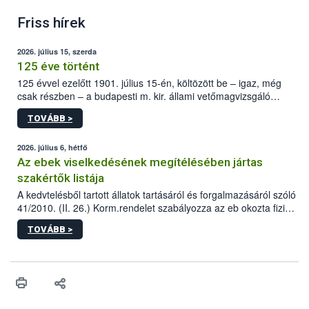
Friss hírek
2026. július 15, szerda
125 éve történt
125 évvel ezelőtt 1901. július 15-én, költözött be – igaz, még
csak részben – a budapesti m. kir. állami vetőmagvizsgáló
állomás a Kis Rókus utca 15. szám alatti, Czigler Győző által
TOVÁBB >
tervezett új épületébe.
2026. július 6, hétfő
Az ebek viselkedésének megítélésében jártas
szakértők listája
A kedvtelésből tartott állatok tartásáról és forgalmazásáról szóló
41/2010. (II. 26.) Korm.rendelet szabályozza az eb okozta fizikai
sérülés, illetve ennek veszélye keletkezésekor felmerülő
TOVÁBB >
hatósági feladatokat, valamint a veszélyes eb tartását és annak
engedélyezését. Ezen eljárások során szükség esetén be kell
vonni az ebek viselkedésének megítélésében jártas szakértőt.