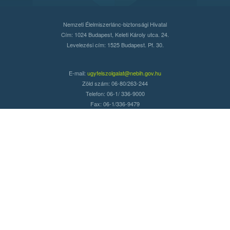
Nemzeti Élelmiszerlánc-biztonsági Hivatal
Cím: 1024 Budapest, Keleti Károly utca. 24.
Levelezési cím: 1525 Budapest. Pf. 30.
E-mail:
ugyfelszolgalat@nebih.gov.hu
Zöld szám: 06-80/263-244
Telefon: 06-1/ 336-9000
Fax: 06-1/336-9479