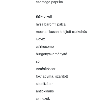
csemege paprika
Sült virsli
hyza baromfi pálca
mechanikusan lefejtett csirkehús
ivóvíz
csirkecomb
burgonyakeményítő
só
tartósítószer
fokhagyma, szárított
stabilizátor
antioxidáns
színezék