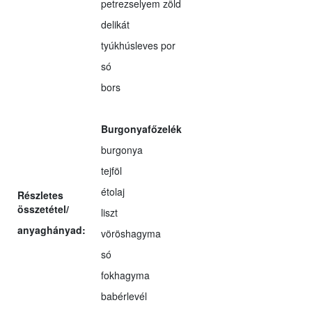
petrezselyem zöld
delikát
tyúkhúsleves por
só
bors
Burgonyafőzelék
burgonya
tejföl
étolaj
Részletes
összetétel/
liszt
anyaghányad:
vöröshagyma
só
fokhagyma
babérlevél