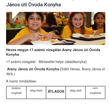
János úti Óvoda Konyha
Heves megye-17.számú vizsgálat-Arany János úti Óvoda
Konyha
17.számú vizsgálat - Mintavétel helye (tálalókonyha):
Arany János úti Óvoda Konyha (
3360 Heves, Arany János út
36/b.)
A menü minősítése:
kiválóan
nem
átlag feletti
átlag alatti
ÁTLAGOS
megfelelt
megfelelő