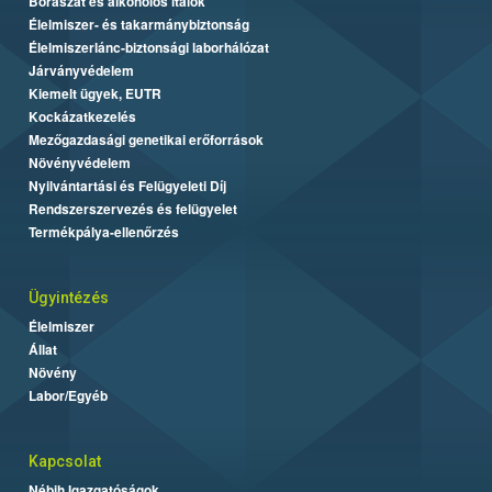
Borászat és alkoholos italok
Élelmiszer- és takarmánybiztonság
Élelmiszerlánc-biztonsági laborhálózat
Járványvédelem
Kiemelt ügyek, EUTR
Kockázatkezelés
Mezőgazdasági genetikai erőforrások
Növényvédelem
Nyilvántartási és Felügyeleti Díj
Rendszerszervezés és felügyelet
Termékpálya-ellenőrzés
Ügyintézés
Élelmiszer
Állat
Növény
Labor/Egyéb
Kapcsolat
Nébih Igazgatóságok