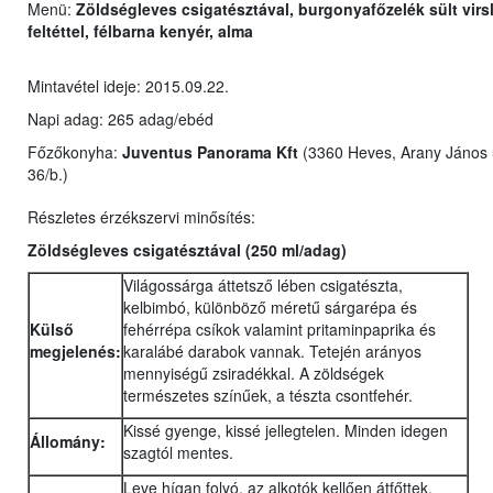
Menü:
Zöldségleves csigatésztával, burgonyafőzelék sült virsl
feltéttel, félbarna kenyér, alma
Mintavétel ideje: 2015.09.22.
Napi adag: 265 adag/ebéd
Főzőkonyha:
Juventus Panorama Kft
(3360 Heves, Arany János 
36/b.)
Részletes érzékszervi minősítés:
Zöldségleves csigatésztával (250 ml/adag)
Világossárga áttetsző lében csigatészta,
kelbimbó, különböző méretű sárgarépa és
Külső
fehérrépa csíkok valamint pritaminpaprika és
megjelenés:
karalábé darabok vannak. Tetején arányos
mennyiségű zsiradékkal. A zöldségek
természetes színűek, a tészta csontfehér.
Kissé gyenge, kissé jellegtelen. Minden idegen
Állomány:
szagtól mentes.
Leve hígan folyó, az alkotók kellően átfőttek,