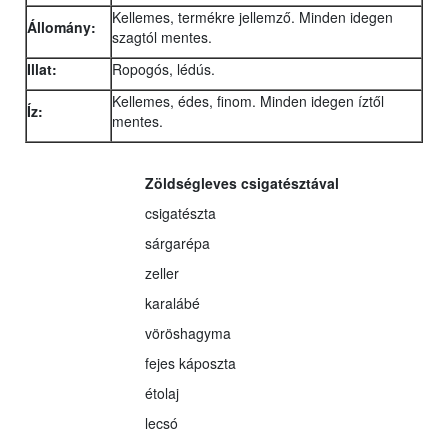
Kellemes, termékre jellemző. Minden idegen
Állomány:
szagtól mentes.
Illat:
Ropogós, lédús.
Kellemes, édes, finom. Minden idegen íztől
Íz:
mentes.
Zöldségleves csigatésztával
csigatészta
sárgarépa
zeller
karalábé
vöröshagyma
fejes káposzta
étolaj
lecsó