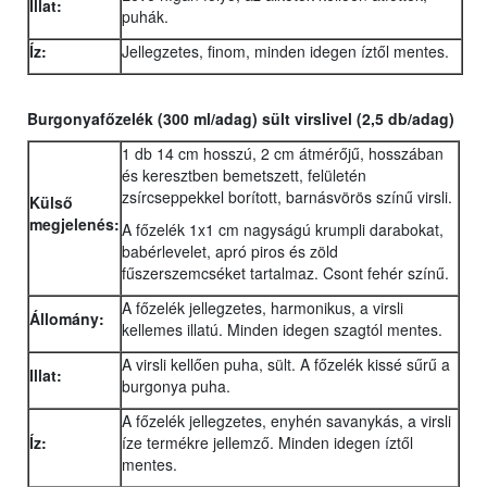
Illat:
puhák.
Íz:
Jellegzetes, finom, minden idegen íztől mentes.
Burgonyafőzelék (300 ml/adag) sült virslivel (2,5 db/adag)
1 db 14 cm hosszú, 2 cm átmérőjű, hosszában
és keresztben bemetszett, felületén
zsírcseppekkel borított, barnásvörös színű virsli.
Külső
megjelenés:
A főzelék 1x1 cm nagyságú krumpli darabokat,
babérlevelet, apró piros és zöld
fűszerszemcséket tartalmaz. Csont fehér színű.
A főzelék jellegzetes, harmonikus, a virsli
Állomány:
kellemes illatú. Minden idegen szagtól mentes.
A virsli kellően puha, sült. A főzelék kissé sűrű a
Illat:
burgonya puha.
A főzelék jellegzetes, enyhén savanykás, a virsli
Íz:
íze termékre jellemző. Minden idegen íztől
mentes.