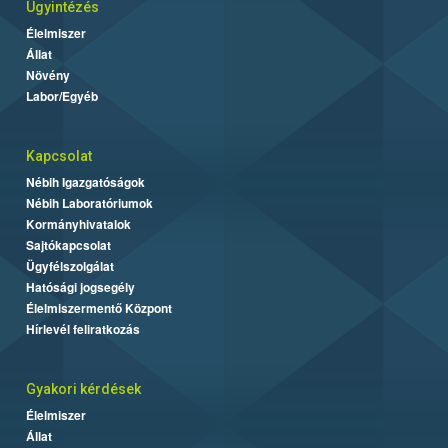
Ügyintézés
Élelmiszer
Állat
Növény
Labor/Egyéb
Kapcsolat
Nébih Igazgatóságok
Nébih Laboratóriumok
Kormányhivatalok
Sajtókapcsolat
Ügyfélszolgálat
Hatósági jogsegély
Élelmiszermentő Központ
Hírlevél feliratkozás
Gyakori kérdések
Élelmiszer
Állat