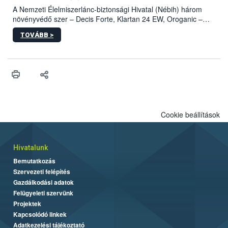
A Nemzeti Élelmiszerlánc-biztonsági Hivatal (Nébih) három
növényvédő szer – Decis Forte, Klartan 24 EW, Oroganic –
engedélyokiratát módosította, így azok a szüretet követően,
TOVÁBB >
egészen a vesszőérettség (BBCH 91) stádiumáig
felhasználhatóak a szőlőben. A kiterjesztések célja, hogy a korai
érésű szőlőkben is legyen lehetőség a károsító elleni további
védekezésre. Az Oroganic készítmény kis kiszerelésben kiskerti
felhasználók számára is elérhető és ökológiai termesztésben is
engedélyezett.
Cookie beállítások
Hivatalunk
Bemutatkozás
Szervezeti felépítés
Gazdálkodási adatok
Felügyeleti szervünk
Projektek
Kapcsolódó linkek
Adatkezelési tájékoztató