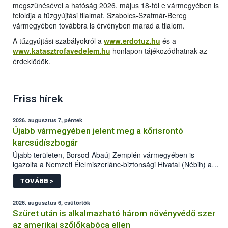
megszűnésével a hatóság 2026. május 18-tól e vármegyében is
feloldja a tűzgyújtási tilalmat. Szabolcs-Szatmár-Bereg
vármegyében továbbra is érvényben marad a tilalom.
A tűzgyújtási szabályokról a
www.erdotuz.hu
és a
www.katasztrofavedelem.hu
honlapon tájékozódhatnak az
érdeklődők.
Friss hírek
2026. augusztus 7, péntek
Újabb vármegyében jelent meg a kőrisrontó
karcsúdíszbogár
Újabb területen, Borsod-Abaúj-Zemplén vármegyében is
igazolta a Nemzeti Élelmiszerlánc-biztonsági Hivatal (Nébih) a
kőrisrontó karcsúdíszbogár (Agrilus planipennis) jelenlétét. A
TOVÁBB >
kártevőt nem csak színcsapdában találták meg, de már fertőzött
fában is azonosították. A növényvédelmi szakemberek folytatják
az intenzív felderítést, emellett az intézkedéseket a szlovák
2026. augusztus 6, csütörtök
hatósággal is összehangolják a terjedés megállítása érdekében.
Szüret után is alkalmazható három növényvédő szer
az amerikai szőlőkabóca ellen