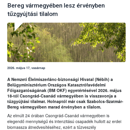
Bereg vármegyében lesz érvényben
tűzgyújtási tilalom
2026. május 17, vasárnap
A Nemzeti Élelmiszerlánc-biztonsági Hivatal (Nébih) a
Belügyminisztérium Országos Katasztrófavédelmi
Főigazgatóságának (BM OKF) egyetértésével 2026. május
18-tól Csongrád-Csanád vármegyében is visszavonja a
tűzgyújtási tilalmat. Holnaptól már csak Szabolcs-Szatmár-
Bereg vármegyében marad érvényben a tilalom.
Az elmúlt 24 órában Csongrád-Csanád vármegyében is
elegendő mennyiségű és intenzitású csapadék hullott az erdei
biomassza átnedvesítéséhez, ezért a tűzveszély