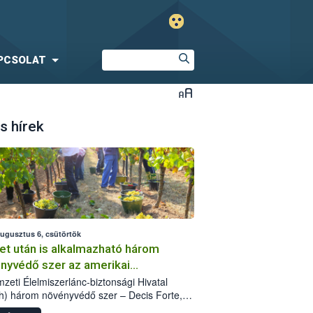
PCSOLAT
s hírek
augusztus 6, csütörtök
et után is alkalmazható három
nyvédő szer az amerikai
őkabóca ellen
zeti Élelmiszerlánc-biztonsági Hivatal
h) három növényvédő szer – Decis Forte,
an 24 EW, Oroganic – engedélyokiratát