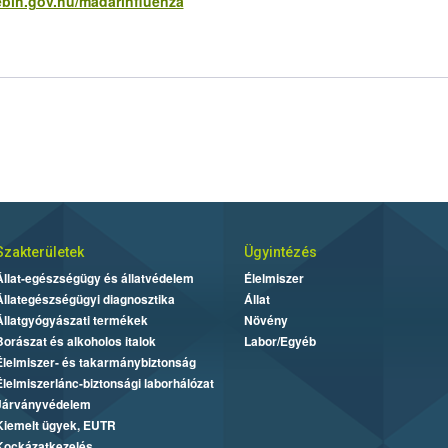
nebih.gov.hu/madarinfluenza
Szakterületek
Ügyintézés
Állat-egészségügy és állatvédelem
Élelmiszer
Állategészségügyi diagnosztika
Állat
Állatgyógyászati termékek
Növény
Borászat és alkoholos italok
Labor/Egyéb
Élelmiszer- és takarmánybiztonság
Élelmiszerlánc-biztonsági laborhálózat
Járványvédelem
Kiemelt ügyek, EUTR
Kockázatkezelés