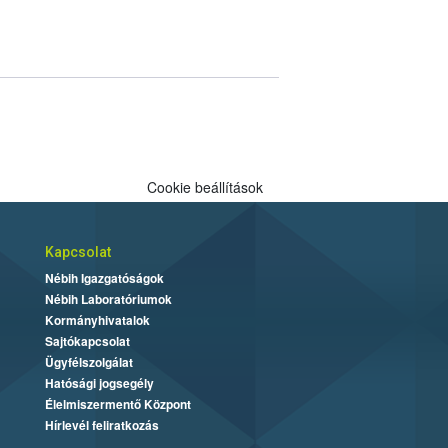
Cookie beállítások
Kapcsolat
Nébih Igazgatóságok
Nébih Laboratóriumok
Kormányhivatalok
Sajtókapcsolat
Ügyfélszolgálat
Hatósági jogsegély
Élelmiszermentő Központ
Hírlevél feliratkozás