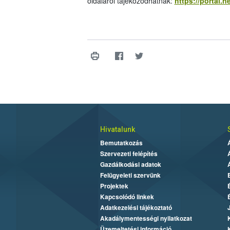
oldaláról tájékozódhatnak:
https://portal.
Hivatalunk
Bemutatkozás
Szervezeti felépítés
Gazdálkodási adatok
Felügyeleti szervünk
Projektek
Kapcsolódó linkek
Adatkezelési tájékoztató
Akadálymentességi nyilatkozat
Üzemeltetési információ