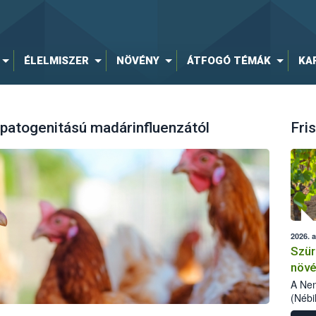
ÉLELMISZER
NÖVÉNY
ÁTFOGÓ TÉMÁK
KA
patogenitású madárinfluenzától
Fris
2026. 
Szür
növé
szől
A Nem
(Nébi
Klart