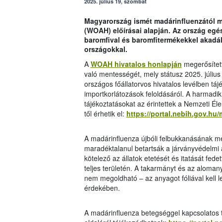
2025. július 19, szombat
Magyarország ismét madárinfluenzától m
(WOAH) előírásai alapján. Az ország egés
baromfival és baromfitermékekkel akadá
országokkal.
A
WOAH hivatalos honlapján
megerősítet
való mentességét, mely státusz 2025. júliu
országos főállatorvos hivatalos levélben táj
importkorlátozások feloldásáról. A harmadi
tájékoztatásokat az érintettek a Nemzeti Éle
től érhetik el:
https://portal.nebih.gov.hu
A madárinfluenza újbóli felbukkanásának me
maradéktalanul betartsák a járványvédelmi
kötelező az állatok etetését és itatását fede
teljes területén. A takarmányt és az alomanya
nem megoldható – az anyagot fóliával kell
érdekében.
A madárinfluenza betegséggel kapcsolatos tu