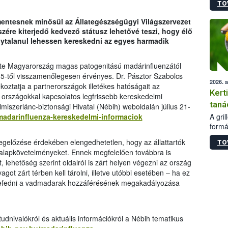
TO
módos
egész
entesnek minősül az Állategészségügyi Világszervezet
felha
zére kiterjedő kedvező státusz lehetővé teszi, hogy élő
célja
lytalanul lehessen kereskedni az egyes harmadik
lehet
Az Or
felha
te Magyarország magas patogenitású madárinfluenzától
terme
s 5-től visszamenőlegesen érvényes. Dr. Pásztor Szabolcs
2026. 
ékoztatja a partnerországok illetékes hatóságait az
Kert
k országokkal kapcsolatos legfrissebb kereskedelmi
taná
lmiszerlánc-biztonsági Hivatal (Nébih) weboldalán július 21-
A gri
/madarinfluenza-kereskedelmi-informaciok
formá
romlá
gelőzése érdekében elengedhetetlen, hogy az állattartók
TO
szapo
 alapkövetelményeket. Ennek megfelelően továbbra is
sütög
tt, lehetőség szerint oldalról is zárt helyen végezni az ország
techni
got zárt térben kell tárolni, illetve utóbbi esetében – ha ez
alapa
 lefedni a vadmadarak hozzáférésének megakadályozása
higié
hőkez
tárol
Hivat
dnivalókról és aktuális információkról a Nébih tematikus
a biz