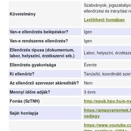
Szabványok, jogszabályok
ellenőrzési és irányítási
Követelmény
Letölthető formában
Van-e ellenőrzés belépéskor?
Igen
Van-e rendszeres ellenőrzés?
Igen
Ellenőrzés típusa (dokumentum,
Labor, helyszíni, érzéksz
labor, helyszíni, érzékszervi stb.)
Ellenőrzés gyakorisága
Évente
Ki ellenőriz?
Tanúsító, koordináló sze
Az ellenőrző szervezet akkreditált?
Nem
Mennyi időre adják?
3 évre
Forrás (SzTNH)
http://epub.hpo.hu/e-n
https://amagyartermek.
Saját honlapja
vedjegy
https://www.youtube.c
time_continue=109&v