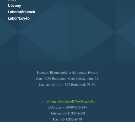
Növény
Laboratóriumok
Labor/Egyéb
Nemzeti Élelmiszerlánc-biztonsági Hivatal
Cím: 1024 Budapest, Keleti Károly utca. 24.
Levelezési cím: 1525 Budapest. Pf. 30.
E-mail:
ugyfelszolgalat@nebih.gov.hu
Zöld szám: 06-80/263-244
Telefon: 06-1/ 336-9000
Fax: 06-1/336-9479