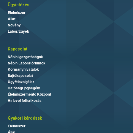
Ügyintézés
Élelmiszer
Állat
Növény
Labor/Egyéb
Kapcsolat
Nébih Igazgatóságok
Nébih Laboratóriumok
Kormányhivatalok
Sajtókapcsolat
Ügyfélszolgálat
Hatósági jogsegély
Élelmiszermentő Központ
Hírlevél feliratkozás
Gyakori kérdések
Élelmiszer
Állat