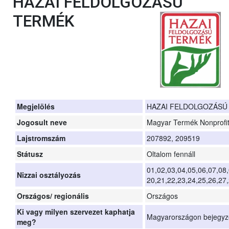
HAZAI FELDOLGOZÁSÚ
TERMÉK
Megjelölés
HAZAI FELDOLGOZÁSÚ
Jogosult neve
Magyar Termék Nonprofit 
Lajstromszám
207892, 209519
Státusz
Oltalom fennáll
01,02,03,04,05,06,07,08,
Nizzai osztályozás
20,21,22,23,24,25,26,27,
Országos/ regionális
Országos
Ki vagy milyen szervezet kaphatja
Magyarországon bejegyze
meg?