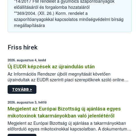
*14/2017 FM rendelet a gyümölcs szaporítóanyagok
előállításáról és forgalomba hozataláról
**369/2004. (XII. 26.) Korm. rendelet a
szaporítóanyagokkal kapcsolatos minőségvédelmi bírság
megállapítására
Friss hírek
2026. augusztus 4, kedd
Új EUDR képzések az újraindulás után
Az Információs Rendszer újbóli megnyitását követően
újraindultak az EUDR szerinti piaci szereplőknek szóló online
képzések.
TOVÁBB >
2026. augusztus 3, hétfő
Megjelent az Európai Bizottság új ajánlása egyes
mikotoxinok takarmányokban való jelenlétéről
Megjelent az Európai Bizottság új ajánlása a takarmányokban
előforduló egyes mikotoxinokkal kapcsolatban. A dokumentum
2027-től új irányértékek alkalmazását írja elő, és a jelenleg