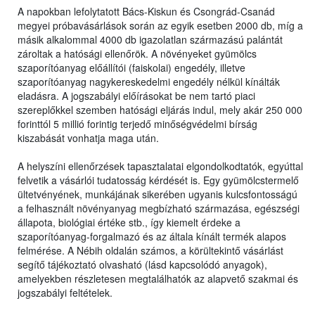
A napokban lefolytatott Bács-Kiskun és Csongrád-Csanád
megyei próbavásárlások során az egyik esetben 2000 db, míg a
másik alkalommal 4000 db igazolatlan származású palántát
zároltak a hatósági ellenőrök. A növényeket gyümölcs
szaporítóanyag előállítói (faiskolai) engedély, illetve
szaporítóanyag nagykereskedelmi engedély nélkül kínálták
eladásra. A jogszabályi előírásokat be nem tartó piaci
szereplőkkel szemben hatósági eljárás indul, mely akár 250 000
forinttól 5 millió forintig terjedő minőségvédelmi bírság
kiszabását vonhatja maga után.
A helyszíni ellenőrzések tapasztalatai elgondolkodtatók, egyúttal
felvetik a vásárlói tudatosság kérdését is. Egy gyümölcstermelő
ültetvényének, munkájának sikerében ugyanis kulcsfontosságú
a felhasznált növényanyag megbízható származása, egészségi
állapota, biológiai értéke stb., így kiemelt érdeke a
szaporítóanyag-forgalmazó és az általa kínált termék alapos
felmérése. A Nébih oldalán számos, a körültekintő vásárlást
segítő tájékoztató olvasható (lásd kapcsolódó anyagok),
amelyekben részletesen megtalálhatók az alapvető szakmai és
jogszabályi feltételek.