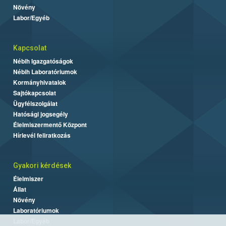
Növény
Labor/Egyéb
Kapcsolat
Nébih Igazgatóságok
Nébih Laboratóriumok
Kormányhivatalok
Sajtókapcsolat
Ügyfélszolgálat
Hatósági jogsegély
Élelmiszermentő Központ
Hírlevél feliratkozás
Gyakori kérdések
Élelmiszer
Állat
Növény
Laboratóriumok
Labor/Egyéb