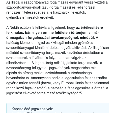
Az illegális szaporítóanyag fogalmazás egyaránt veszélyezteti a
szaporítóanyag-előállítási, -forgalmazási és -ellenőrzési
rendszer hitelességét és a felhasználók, telepítők,
gyümölcstermesztők érdekeit.
A Nébih ezúton is felhívja a figyelmet, hogy
az értékesítésre
felkínálás, bármilyen online felületen történjen is, már
önmagában forgalmazási tevékenységnek minősül.
A
hatóság kiemelten figyel és kivizsgál minden gyümölcs-
szaporítóanyagot kínáló hirdetést, egyéb aktivitást. Az illegálisan
működő szaporítóanyag-forgalmazók kiszűrése érdekében a
szakemberek a jövőben is folyamatosan végzik az
ellenőrzéseket. A jogosultság nélküli, „fekete forgalmazók” a
szaporítóanyag felügyeleti jogszabályok megsértése miatti
eljárás és bírság mellett számíthatnak a társhatóságok
bevonására is. Amennyiben pedig a jogosulatlan fajtahasználat
egyértelműen fennáll (hazai, vagy Európai Uniós fajtaoltalommal
rendelkező fajták esetén) a hatóság a fajtajogosultat is értesíti a
jogsértést elkövető forgalmazó tevékenységéről.
Kapcsolódó jogszabályok: