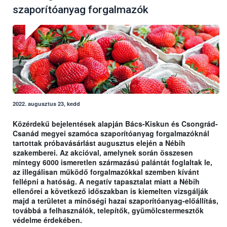
szaporítóanyag forgalmazók
2022. augusztus 23, kedd
Közérdekű bejelentések alapján Bács-Kiskun és Csongrád-
Csanád megyei szamóca szaporítóanyag forgalmazóknál
tartottak próbavásárlást augusztus elején a Nébih
szakemberei. Az akcióval, amelynek során összesen
mintegy 6000 ismeretlen származású palántát foglaltak le,
az illegálisan működő forgalmazókkal szemben kívánt
fellépni a hatóság. A negatív tapasztalat miatt a Nébih
ellenőrei a következő időszakban is kiemelten vizsgálják
majd a területet a minőségi hazai szaporítóanyag-előállítás,
továbbá a felhasználók, telepítők, gyümölcstermesztők
védelme érdekében.