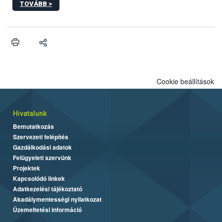
TOVÁBB >
hatályos uniós ajánlások helyébe lép.
Cookie beállítások
Hivatalunk
Bemutatkozás
Szervezeti felépítés
Gazdálkodási adatok
Felügyeleti szervünk
Projektek
Kapcsolódó linkek
Adatkezelési tájékoztató
Akadálymentességi nyilatkozat
Üzemeltetési információ