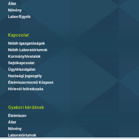
Állat
Növény
Labor/Egyéb
Kapcsolat
Nébih Igazgatóságok
Nébih Laboratóriumok
Kormányhivatalok
Sajtókapcsolat
Ügyfélszolgálat
Hatósági jogsegély
Élelmiszermentő Központ
Hírlevél feliratkozás
Gyakori kérdések
Élelmiszer
Állat
Növény
Laboratóriumok