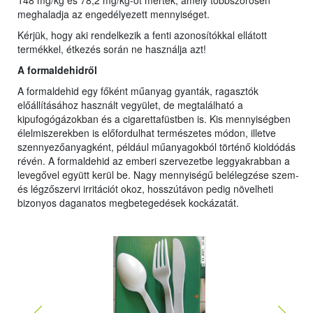
148 mg/kg és 78,2 mg/kg-ot mértek, amely többszörösen
meghaladja az engedélyezett mennyiséget.
Kérjük, hogy aki rendelkezik a fenti azonosítókkal ellátott
termékkel, étkezés során ne használja azt!
A formaldehidről
A formaldehid egy főként műanyag gyanták, ragasztók
előállításához használt vegyület, de megtalálható a
kipufogógázokban és a cigarettafüstben is. Kis mennyiségben
élelmiszerekben is előfordulhat természetes módon, illetve
szennyezőanyagként, például műanyagokból történő kioldódás
révén. A formaldehid az emberi szervezetbe leggyakrabban a
levegővel együtt kerül be. Nagy mennyiségű belélegzése szem-
és légzőszervi irritációt okoz, hosszútávon pedig növelheti
bizonyos daganatos megbetegedések kockázatát.