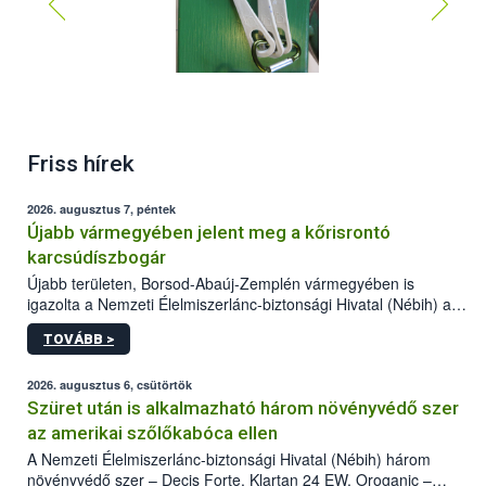
Friss hírek
2026. augusztus 7, péntek
Újabb vármegyében jelent meg a kőrisrontó
karcsúdíszbogár
Újabb területen, Borsod-Abaúj-Zemplén vármegyében is
igazolta a Nemzeti Élelmiszerlánc-biztonsági Hivatal (Nébih) a
kőrisrontó karcsúdíszbogár (Agrilus planipennis) jelenlétét. A
TOVÁBB >
kártevőt nem csak színcsapdában találták meg, de már fertőzött
fában is azonosították. A növényvédelmi szakemberek folytatják
az intenzív felderítést, emellett az intézkedéseket a szlovák
2026. augusztus 6, csütörtök
hatósággal is összehangolják a terjedés megállítása érdekében.
Szüret után is alkalmazható három növényvédő szer
az amerikai szőlőkabóca ellen
A Nemzeti Élelmiszerlánc-biztonsági Hivatal (Nébih) három
növényvédő szer – Decis Forte, Klartan 24 EW, Oroganic –