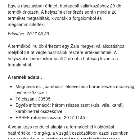
Egy, a riasztásban érintett budapesti vállalkozáshoz 20 db
termék érkezett. A helyszíni ellenőrzés során mind a 20
terméket megtalálták, kivonták a forgalomból és
megsemmisítették.
Frissítve: 2017.08.29.
A termékből 40 db érkezett egy Zala megyei vállalkozáshoz,
melyből 38-at végfelhasználók részére értékesítettek. A
helyszíni ellenőrzéskor talált 2 db-ot a hatóság kivonta a
forgalomból.
A termék adatai:
Megnevezés: „bambusz” elnevezésű háromrészes műanyag
evőeszköz szett
Tételszám: 33535
Egyéb információ: három részes szett (kés, villa, kanál)
karabinerrel összekötve
RASFF referenciaszám: 2017.1145
A vonatkozó rendelet alapján a formaldehid kioldódási
határértéke 15 mg/kg, a vizsgált eszközökben ezzel szemben