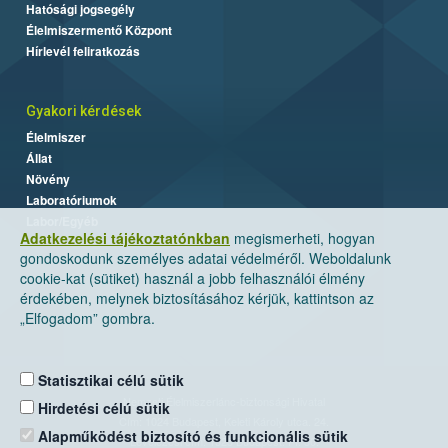
Hatósági jogsegély
Élelmiszermentő Központ
Hírlevél feliratkozás
Gyakori kérdések
Élelmiszer
Állat
Növény
Laboratóriumok
Labor/Egyéb
Adatkezelési tájékoztatónkban
megismerheti, hogyan
gondoskodunk személyes adatai védelméről. Weboldalunk
cookie-kat (sütiket) használ a jobb felhasználói élmény
érdekében, melynek biztosításához kérjük, kattintson az
„Elfogadom” gombra.
Statisztikai célú sütik
Nemzeti Élelmiszerlánc-biztonsági Hivatal
Hirdetési célú sütik
Cím: 1024 Budapest, Keleti Károly utca. 24.
Alapműködést biztosító és funkcionális sütik
Levelezési cím: 1525 Budapest. Pf. 30.