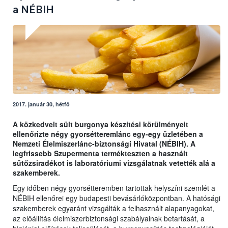
a NÉBIH
2017. január 30, hétfő
A közkedvelt sült burgonya készítési körülményeit
ellenőrizte négy gyorsétteremlánc egy-egy üzletében a
Nemzeti Élelmiszerlánc-biztonsági Hivatal (NÉBIH). A
legfrissebb Szupermenta termékteszten a használt
sütőzsiradékot is laboratóriumi vizsgálatnak vetették alá a
szakemberek.
Egy időben négy gyorsétteremben tartottak helyszíni szemlét a
NÉBIH ellenőrei egy budapesti bevásárlóközpontban. A hatósági
szakemberek egyaránt vizsgálták a felhasznált alapanyagokat,
az előállítás élelmiszerbiztonsági szabályainak betartását, a