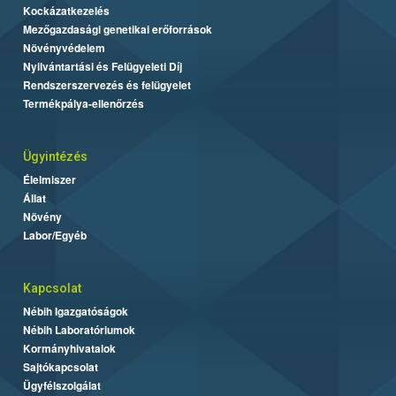
Kockázatkezelés
Mezőgazdasági genetikai erőforrások
Növényvédelem
Nyilvántartási és Felügyeleti Díj
Rendszerszervezés és felügyelet
Termékpálya-ellenőrzés
Ügyintézés
Élelmiszer
Állat
Növény
Labor/Egyéb
Kapcsolat
Nébih Igazgatóságok
Nébih Laboratóriumok
Kormányhivatalok
Sajtókapcsolat
Ügyfélszolgálat