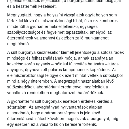
higiéniai előírások teljesülését, a burgonyasütés technológiáját
és a késztermék kezelését.
Megnyugtató, hogy a helyszíni vizsgálatok egyik helyen sem
tártak fel kirívó élelmiszerbiztonsági hibát, és a szakemberek
mindenütt a gyorséttermeknél jellemző, egységes
szabályozottságot és fegyelmet tapasztaltak, amelyből az
étteremláncok valamennyi üzletében zajló munkamenet
megítélhető.
A sült burgonya készítésekor kiemelt jelentőségű a sütőzsiradék
minősége és felhasználásának módja, annak szabálytalan
kezelése során ugyanis – például túlhevítés hatására – káros
anyagok, úgynevezett poláros komponensek képződnek. Az
élelmiszerbiztonsági felügyelők ezért mintát vettek a sütőolajból
mind a négy étteremben. A megvizsgált használatban lévő
sütőzsiradékok laboratóriumi eredményei megfeleltek a
vonatkozó rendeletben meghatározott határértéknek.
A gyorséttermi sült burgonyák esetében érdekes kérdés a
sótartalom. Az anyaghányad nyilvántartások alapján
elmondható, hogy a három országosan is jelenlevő
étteremláncnál sütést követően megsózzák a burgonyát, míg
egy esetben ez a vásárló külön kérésére történik.