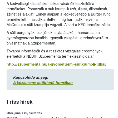
A kedveltségi kóstoláskor laikus vásárlók tesztelték a
termékeket. Pontozták a sült krumplik ízét, illatát, állományát,
színét és alakját. Ennek alapján a legkedveltebb a Burger King
terméke lett, második a BelFrit, míg harmadik helyen a
McDonald’s sült krumplija végzett. A sort a KFC terméke zárta.
A sült burgonyák tesztjének folytatásaként hamarosan a
gyorsfagyasztott hasábburgonyák vizsgálati eredményeiről is
olvashatnak a Szupermentán.
További információk és a részletes vizsgálati eredmények
elérhetők a NÉBIH Szupermenta termékteszt oldalán:
http://szupermenta.hu/a-gyorsettermi-sultkrumpli-titkai/
Kapcsolódó anyag:
A közlemény letölthető formában
Friss hírek
2026. június 25, csütörtök