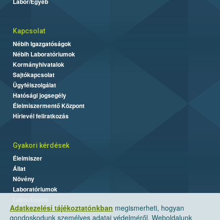
Labor/Egyéb
Kapcsolat
Nébih Igazgatóságok
Nébih Laboratóriumok
Kormányhivatalok
Sajtókapcsolat
Ügyfélszolgálat
Hatósági jogsegély
Élelmiszermentő Központ
Hírlevél feliratkozás
Gyakori kérdések
Élelmiszer
Állat
Növény
Laboratóriumok
Labor/Egyéb
Adatkezelési tájékoztatónkban
megismerheti, hogyan
gondoskodunk személyes adatai védelméről. Weboldalunk