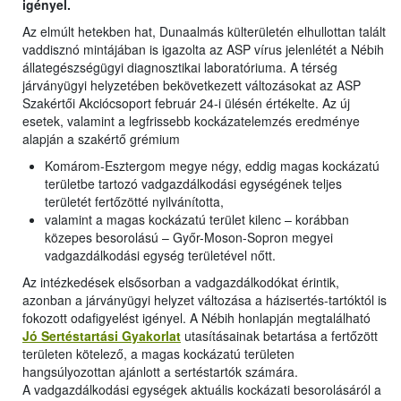
igényel.
Az elmúlt hetekben hat, Dunaalmás külterületén elhullottan talált
vaddisznó mintájában is igazolta az ASP vírus jelenlétét a Nébih
állategészségügyi diagnosztikai laboratóriuma. A térség
járványügyi helyzetében bekövetkezett változásokat az ASP
Szakértői Akciócsoport február 24-i ülésén értékelte. Az új
esetek, valamint a legfrissebb kockázatelemzés eredménye
alapján a szakértő grémium
Komárom-Esztergom megye négy, eddig magas kockázatú
területbe tartozó vadgazdálkodási egységének teljes
területét fertőzötté nyilvánította,
valamint a magas kockázatú terület kilenc – korábban
közepes besorolású – Győr-Moson-Sopron megyei
vadgazdálkodási egység területével nőtt.
Az intézkedések elsősorban a vadgazdálkodókat érintik,
azonban a járványügyi helyzet változása a házisertés-tartóktól is
fokozott odafigyelést igényel. A Nébih honlapján megtalálható
Jó Sertéstartási Gyakorlat
utasításainak betartása a fertőzött
területen kötelező, a magas kockázatú területen
hangsúlyozottan ajánlott a sertéstartók számára.
A vadgazdálkodási egységek aktuális kockázati besorolásáról a