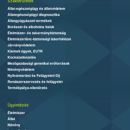
Szakterületek
Állat-egészségügy és állatvédelem
Állategészségügyi diagnosztika
Állatgyógyászati termékek
Borászat és alkoholos italok
Élelmiszer- és takarmánybiztonság
Élelmiszerlánc-biztonsági laborhálózat
Járványvédelem
Kiemelt ügyek, EUTR
Kockázatkezelés
Mezőgazdasági genetikai erőforrások
Növényvédelem
Nyilvántartási és Felügyeleti Díj
Rendszerszervezés és felügyelet
Termékpálya-ellenőrzés
Ügyintézés
Élelmiszer
Állat
Növény