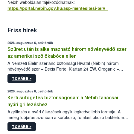
Nébih weboldalán tájékozódhatnak:
https://portal.nebih.gov.hu/asp-mentesitesi-terv
Friss hírek
2026. augusztus 6, csütörtök
Szüret után is alkalmazható három növényvédő szer
az amerikai szőlőkabóca ellen
A Nemzeti Élelmiszerlánc-biztonsági Hivatal (Nébih) három
növényvédő szer – Decis Forte, Klartan 24 EW, Oroganic –
engedélyokiratát módosította, így azok a szüretet követően,
TOVÁBB >
egészen a vesszőérettség (BBCH 91) stádiumáig
felhasználhatóak a szőlőben. A kiterjesztések célja, hogy a korai
érésű szőlőkben is legyen lehetőség a károsító elleni további
2026. augusztus 6, csütörtök
védekezésre. Az Oroganic készítmény kis kiszerelésben kiskerti
Kerti sütögetés biztonságosan: a Nébih tanácsai
felhasználók számára is elérhető és ökológiai termesztésben is
nyári grillezéshez
engedélyezett.
A grillezés a nyári étkezések egyik legkedveltebb formája. A
meleg időjárás azonban a kórokozó, romlást okozó baktériumok
gyorsabb szaporodásának is kedvez. A szabadtéri sütögetés
TOVÁBB >
ezért nem csupán a megfelelő sütési technikáról szól: legalább