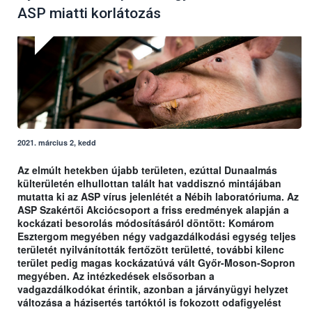
ASP miatti korlátozás
2021. március 2, kedd
Az elmúlt hetekben újabb területen, ezúttal Dunaalmás
külterületén elhullottan talált hat vaddisznó mintájában
mutatta ki az ASP vírus jelenlétét a Nébih laboratóriuma. Az
ASP Szakértői Akciócsoport a friss eredmények alapján a
kockázati besorolás módosításáról döntött: Komárom
Esztergom megyében négy vadgazdálkodási egység teljes
területét nyilvánították fertőzött területté, további kilenc
terület pedig magas kockázatúvá vált Győr-Moson-Sopron
megyében. Az intézkedések elsősorban a
vadgazdálkodókat érintik, azonban a járványügyi helyzet
változása a házisertés tartóktól is fokozott odafigyelést