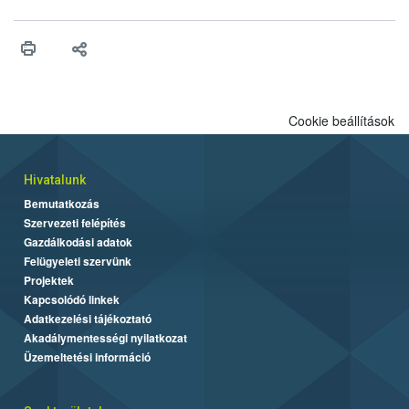
ilyen fontos az alapanyagok biztonságos kezelése, az alapvető
higiéniai szabályok betartása, a megfelelő hőkezelés, valamint a
maradékok szakszerű tárolása. A Nemzeti Élelmiszerlánc-
biztonsági Hivatal (Nébih) Oktatási Programja összegyűjtötte a
biztonságos grillezés legfontosabb tudnivalóit.
Cookie beállítások
Hivatalunk
Bemutatkozás
Szervezeti felépítés
Gazdálkodási adatok
Felügyeleti szervünk
Projektek
Kapcsolódó linkek
Adatkezelési tájékoztató
Akadálymentességi nyilatkozat
Üzemeltetési információ