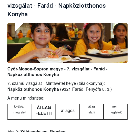
vizsgálat - Farád - Napköziotthonos
Konyha
Győr-Moson-Sopron megye - 7. vizsgálat - Farád -
Napköziotthonos Konyha
7. számú vizsgálat - Mintavétel helye (tálalókonyha):
Napköziotthonos Konyha
(9321 Farád, Fenyőfa u. 3.)
A menü minősítése:
kiválóan
átlag
nem
ÁTLAG
átlagos
megfelelt
alatti
megfelelő
FELETTI
Menü:
Zöldségleves, Gombás