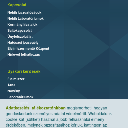
Kapcsolat
Nébih Igazgatóságok
Nébih Laboratóriumok
Kormányhivatalok
Sajtókapcsolat
Ügyfélszolgálat
Hatósági jogsegély
Élelmiszermentő Központ
Hírlevél feliratkozás
Gyakori kérdések
Élelmiszer
Állat
Növény
Laboratóriumok
Labor/Egyéb
Adatkezelési tájékoztatónkban
megismerheti, hogyan
gondoskodunk személyes adatai védelméről. Weboldalunk
cookie-kat (sütiket) használ a jobb felhasználói élmény
érdekében, melynek biztosításához kérjük, kattintson az