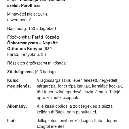
szelet, Párolt rizs
Mintavétel ideje: 2014.
november 12.
Napi adag: 150 adag/ebéd
Főzőkonyha:
Farád Község
Önkormányzata – Napközi
Otthonos Konyha
(9321
Farád, Fenyőfa u. 3.)
Részletes érzékszervi minősítés:
Zöldségleves
(0,3 l/adag)
Külső
Világossárga színű lében felezett, negyedelt
megjelenés:
sárgarépa, fehérrépa karikák, karalábé kockák,
tört fehér színű eperlevéltészta látható. Tetején
apró zsiradék cseppek.
Állomány:
A lé kissé opálos, a zöldségek és a tészta
kellően átfőttek, nem puhultak el.
Illat:
Jellegzetes, enyhén zöldséges illatú. Idegen
szagtól mentes.