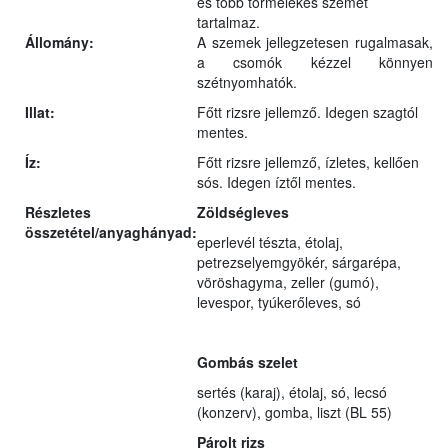
és több törmelékes szemet
tartalmaz.
Állomány:
A szemek jellegzetesen rugalmasak,
a csomók kézzel könnyen
szétnyomhatók.
Illat:
Főtt rizsre jellemző. Idegen szagtól
mentes.
Íz:
Főtt rizsre jellemző, ízletes, kellően
sós. Idegen íztől mentes.
Részletes
Zöldségleves
összetétel/anyaghányad:
eperlevél tészta, étolaj,
petrezselyemgyökér, sárgarépa,
vöröshagyma, zeller (gumó),
levespor, tyúkerőleves, só
Gombás szelet
sertés (karaj), étolaj, só, lecsó
(konzerv), gomba, liszt (BL 55)
Párolt rizs