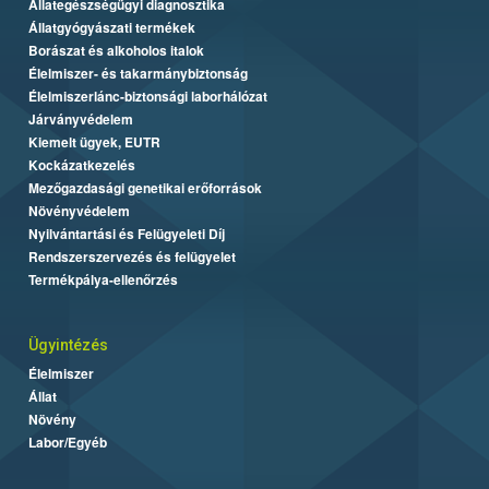
Állategészségügyi diagnosztika
Állatgyógyászati termékek
Borászat és alkoholos italok
Élelmiszer- és takarmánybiztonság
Élelmiszerlánc-biztonsági laborhálózat
Járványvédelem
Kiemelt ügyek, EUTR
Kockázatkezelés
Mezőgazdasági genetikai erőforrások
Növényvédelem
Nyilvántartási és Felügyeleti Díj
Rendszerszervezés és felügyelet
Termékpálya-ellenőrzés
Ügyintézés
Élelmiszer
Állat
Növény
Labor/Egyéb