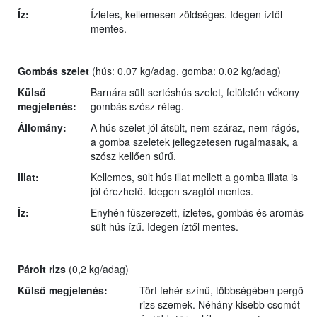
Íz:
Ízletes, kellemesen zöldséges. Idegen íztől
mentes.
Gombás szelet
(hús: 0,07 kg/adag, gomba: 0,02 kg/adag)
Külső
Barnára sült sertéshús szelet, felületén vékony
megjelenés:
gombás szósz réteg.
Állomány:
A hús szelet jól átsült, nem száraz, nem rágós,
a gomba szeletek jellegzetesen rugalmasak, a
szósz kellően sűrű.
Illat:
Kellemes, sült hús illat mellett a gomba illata is
jól érezhető. Idegen szagtól mentes.
Íz:
Enyhén fűszerezett, ízletes, gombás és aromás
sült hús ízű. Idegen íztől mentes.
Párolt rizs
(0,2 kg/adag)
Külső megjelenés:
Tört fehér színű, többségében pergő
rizs szemek. Néhány kisebb csomót