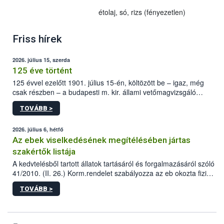
étolaj, só, rizs (fényezetlen)
Friss hírek
2026. július 15, szerda
125 éve történt
125 évvel ezelőtt 1901. július 15-én, költözött be – igaz, még
csak részben – a budapesti m. kir. állami vetőmagvizsgáló
állomás a Kis Rókus utca 15. szám alatti, Czigler Győző által
TOVÁBB >
tervezett új épületébe.
2026. július 6, hétfő
Az ebek viselkedésének megítélésében jártas
szakértők listája
A kedvtelésből tartott állatok tartásáról és forgalmazásáról szóló
41/2010. (II. 26.) Korm.rendelet szabályozza az eb okozta fizikai
sérülés, illetve ennek veszélye keletkezésekor felmerülő
TOVÁBB >
hatósági feladatokat, valamint a veszélyes eb tartását és annak
engedélyezését. Ezen eljárások során szükség esetén be kell
vonni az ebek viselkedésének megítélésében jártas szakértőt.