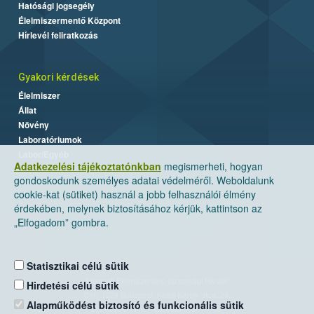
Hatósági jogsegély
Élelmiszermentő Központ
Hírlevél feliratkozás
Gyakori kérdések
Élelmiszer
Állat
Növény
Laboratóriumok
Labor/Egyéb
Adatkezelési tájékoztatónkban
megismerheti, hogyan
gondoskodunk személyes adatai védelméről. Weboldalunk
cookie-kat (sütiket) használ a jobb felhasználói élmény
érdekében, melynek biztosításához kérjük, kattintson az
„Elfogadom” gombra.
Statisztikai célú sütik
Nemzeti Élelmiszerlánc-biztonsági Hivatal
Hirdetési célú sütik
Cím: 1024 Budapest, Keleti Károly utca. 24.
Alapműködést biztosító és funkcionális sütik
Levelezési cím: 1525 Budapest. Pf. 30.