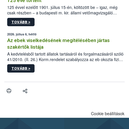
125 éve történt
125 évvel ezelőtt 1901. július 15-én, költözött be – igaz, még
csak részben – a budapesti m. kir. állami vetőmagvizsgáló
állomás a Kis Rókus utca 15. szám alatti, Czigler Győző által
TOVÁBB >
tervezett új épületébe.
2026. július 6, hétfő
Az ebek viselkedésének megítélésében jártas
szakértők listája
A kedvtelésből tartott állatok tartásáról és forgalmazásáról szóló
41/2010. (II. 26.) Korm.rendelet szabályozza az eb okozta fizikai
sérülés, illetve ennek veszélye keletkezésekor felmerülő
TOVÁBB >
hatósági feladatokat, valamint a veszélyes eb tartását és annak
engedélyezését. Ezen eljárások során szükség esetén be kell
vonni az ebek viselkedésének megítélésében jártas szakértőt.
Cookie beállítások