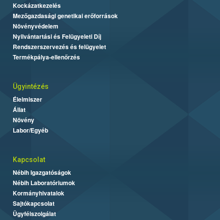
Kockázatkezelés
Mezőgazdasági genetikai erőforrások
Növényvédelem
Nyilvántartási és Felügyeleti Díj
Rendszerszervezés és felügyelet
Termékpálya-ellenőrzés
Ügyintézés
Élelmiszer
Állat
Növény
Labor/Egyéb
Kapcsolat
Nébih Igazgatóságok
Nébih Laboratóriumok
Kormányhivatalok
Sajtókapcsolat
Ügyfélszolgálat