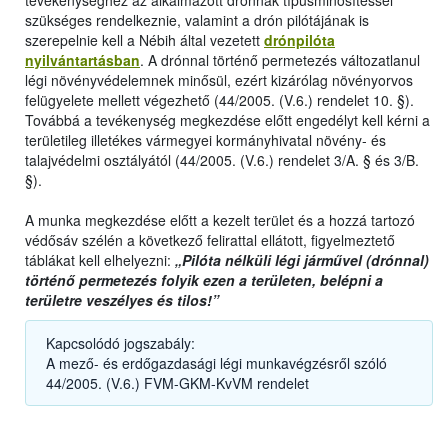
tevékenységhez az alkalmazott drónnak típusminősítéssel
szükséges rendelkeznie, valamint a drón pilótájának is
szerepelnie kell a Nébih által vezetett
drónpilóta
nyilvántartásban
. A drónnal történő permetezés változatlanul
légi növényvédelemnek minősül, ezért kizárólag növényorvos
felügyelete mellett végezhető (44/2005. (V.6.) rendelet 10. §).
Továbbá a tevékenység megkezdése előtt engedélyt kell kérni a
területileg illetékes vármegyei kormányhivatal növény- és
talajvédelmi osztályától (44/2005. (V.6.) rendelet 3/A. § és 3/B.
§).
A munka megkezdése előtt a kezelt terület és a hozzá tartozó
védősáv szélén a következő felirattal ellátott, figyelmeztető
táblákat kell elhelyezni:
„Pilóta nélküli légi járművel (drónnal)
történő permetezés folyik ezen a területen, belépni a
területre veszélyes és tilos!”
Kapcsolódó jogszabály:
A mező- és erdőgazdasági légi munkavégzésről szóló
44/2005. (V.6.) FVM-GKM-KvVM rendelet