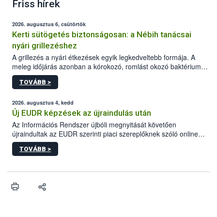
Friss hírek
2026. augusztus 6, csütörtök
Kerti sütögetés biztonságosan: a Nébih tanácsai
nyári grillezéshez
A grillezés a nyári étkezések egyik legkedveltebb formája. A
meleg időjárás azonban a kórokozó, romlást okozó baktériumok
gyorsabb szaporodásának is kedvez. A szabadtéri sütögetés
TOVÁBB >
ezért nem csupán a megfelelő sütési technikáról szól: legalább
ilyen fontos az alapanyagok biztonságos kezelése, az alapvető
higiéniai szabályok betartása, a megfelelő hőkezelés, valamint a
2026. augusztus 4, kedd
maradékok szakszerű tárolása. A Nemzeti Élelmiszerlánc-
Új EUDR képzések az újraindulás után
biztonsági Hivatal (Nébih) Oktatási Programja összegyűjtötte a
Az Információs Rendszer újbóli megnyitását követően
biztonságos grillezés legfontosabb tudnivalóit.
újraindultak az EUDR szerinti piaci szereplőknek szóló online
képzések.
TOVÁBB >