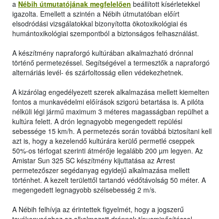
a
Nébih útmutatójának megfelelően
beállított kísérletekkel
igazolta. Emellett a szintén a Nébih útmutatóban előírt
elsodródási vizsgálatokkal bizonyította ökotoxikológiai és
humántoxikológiai szempontból a biztonságos felhasználást.
A készítmény napraforgó kultúrában alkalmazható drónnal
történő permetezéssel. Segítségével a termesztők a napraforgó
alternáriás levél- és szárfoltosság ellen védekezhetnek.
A kizárólag engedélyezett szerek alkalmazása mellett kiemelten
fontos a munkavédelmi előírások szigorú betartása is. A pilóta
nélküli légi jármű maximum 3 méteres magasságban repülhet a
kultúra felett. A drón legnagyobb megengedett repülési
sebessége 15 km/h. A permetezés során továbbá biztosítani kell
azt is, hogy a kezelendő kultúrára kerülő permetlé cseppek
50%-os térfogat szerinti átmérője legalább 200 µm legyen. Az
Amistar Sun 325 SC készítmény kijuttatása az Arrest
permetezőszer segédanyag egyidejű alkalmazása mellett
történhet. A kezelt területtől tartandó védőtávolság 50 méter. A
megengedett legnagyobb szélsebesség 2 m/s.
A Nébih felhívja az érintettek figyelmét, hogy a jogszerű