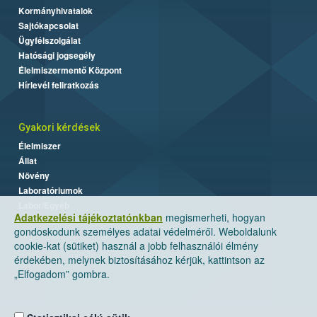
Kormányhivatalok
Sajtókapcsolat
Ügyfélszolgálat
Hatósági jogsegély
Élelmiszermentő Központ
Hírlevél feliratkozás
Gyakori kérdések
Élelmiszer
Állat
Növény
Laboratóriumok
Labor/Egyéb
Adatkezelési tájékoztatónkban
megismerheti, hogyan
gondoskodunk személyes adatai védelméről. Weboldalunk
cookie-kat (sütiket) használ a jobb felhasználói élmény
érdekében, melynek biztosításához kérjük, kattintson az
„Elfogadom” gombra.