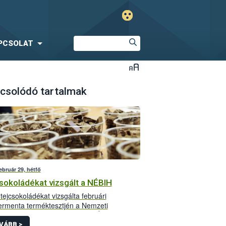
PCSOLAT
csolódó tartalmak
ebruár 29, hétfő
sokoládékat vizsgált a NÉBIH
tejcsokoládékat vizsgálta februári
rmenta terméktesztjén a Nemzeti
iszerlánc-biztonsági Hivatal (NÉBIH). 26
és külföldi előállítású, köztük diabetikus,
VÁBB >