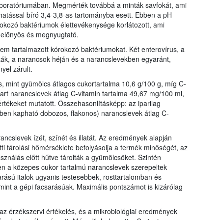
boratóriumában. Megmérték továbbá a minták savfokát, ami
hatással bíró 3,4-3,8-as tartományba esett. Ebben a pH
kozó baktériumok élettevékenysége korlátozott, ami
l előnyös és megnyugtató.
sem tartalmazott kórokozó baktériumokat. Két enterovírus, a
álták, a narancsok héján és a narancslevekben egyaránt,
el zárult.
s, mint gyümölcs átlagos cukortartalma 10,6 g/100 g, míg C-
sart narancslevek átlag C-vitamin tartalma 49,67 mg/100 ml,
értékeket mutatott. Összehasonlításképp: az iparilag
mben kapható dobozos, flakonos) narancslevek átlag C-
ancslevek ízét, színét és illatát. Az eredmények alapján
i tárolási hőmérséklete befolyásolja a termék minőségét, az
sználás előtt hűtve tárolták a gyümölcsöket. Szintén
en a közepes cukor tartalmú narancslevek szerepeltek
arású italok ugyanis testesebbek, rosttartalomban és
nt a gépi facsarásúak. Maximális pontszámot is kizárólag
 az érzékszervi értékelés, és a mikrobiológiai eredmények