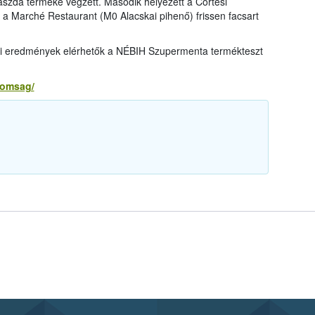
ászda terméke végzett. Második helyezett a Cortesi
 Marché Restaurant (M0 Alacskai pihenő) frissen facsart
lati eredmények elérhetők a NÉBIH Szupermenta termékteszt
nomsag/