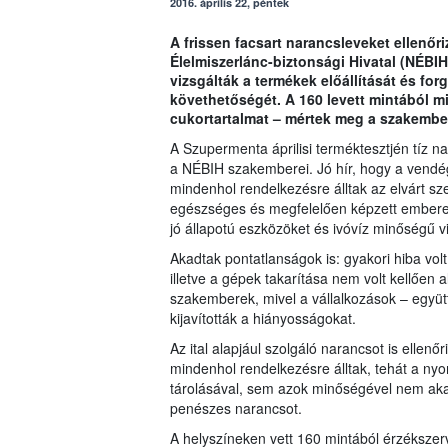
2016. április 22, péntek
A frissen facsart narancsleveket ellenőr
Élelmiszerlánc-biztonsági Hivatal (NÉBI
vizsgálták a termékek előállítását és f
követhetőségét. A 160 levett mintából m
cukortartalmat – mértek meg a szakembe
A Szupermenta áprilisi terméktesztjén tíz n
a NÉBIH szakemberei. Jó hír, hogy a vendég
mindenhol rendelkezésre álltak az elvárt szem
egészséges és megfelelően képzett embere
jó állapotú eszközöket és ivóvíz minőségű v
Akadtak pontatlanságok is: gyakori hiba vol
illetve a gépek takarítása nem volt kellően
szakemberek, mivel a vállalkozások – együt
kijavították a hiányosságokat.
Az ital alapjául szolgáló narancsot is ellen
mindenhol rendelkezésre álltak, tehát a n
tárolásával, sem azok minőségével nem akadt
penészes narancsot.
A helyszíneken vett 160 mintából érzékszervi