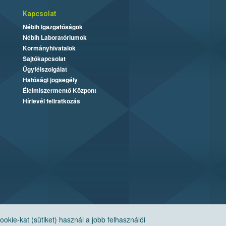
Kapcsolat
Nébih Igazgatóságok
Nébih Laboratóriumok
Kormányhivatalok
Sajtókapcsolat
Ügyfélszolgálat
Hatósági jogsegély
Élelmiszermentő Központ
Hírlevél feliratkozás
ie-kat (sütiket) használ a jobb felhasználói