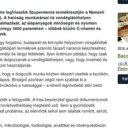
gluté
hivat
izte legfrissebb Szupermenta terméktesztjén a Nemzeti
tejsz
H). A hatóság munkatársai tíz vendéglátóhelyen
jó mi
orgalmazását, az alapanyagok minőségét és nyomon
„külö
integy 3800 paramétert – többek között C-vitamin és
Főkén
rek.
eljár
agy forgalmú, budapesti és környéki helyszínen vizsgálódtak
ki bír
látóipari terméknek számító facsart narancs készítéséhez
2016. 
élyi és tárgyi feltételek. Ilyen kritérium például, hogy csak
Baco
k dolgozzanak a vendéglátóhelyen, vagy, hogy mosható és
<p>A 
izet használjanak.
Élelm
t, hogy a dolgozók munka közben ékszert viseltek a kezükön,
legfr
Szupe
 alapos. Bírságot azonban végül nem szabtak ki a
TO
nyers
tműködve a hatósággal – a lehető legrövidebb időn belül
vizsg
több 
őrizték a felügyelők. A friss beszerzést igazoló dokumentumok
kelle
yomonkövethetőség megfelelő volt. Sem a gyümölcsök
vizsg
 probléma, az ellenőrök sehol sem találtak romlott, sérült,
NÉBIH
, mikrobiológiai, toxikológiai, analitikai és növényvédőszer-