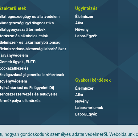
Szakterületek
Ügyintézés
Állat-egészségügy és állatvédelem
Élelmiszer
Állategészségügyi diagnosztika
Állat
Állatgyógyászati termékek
Növény
Borászat és alkoholos italok
Labor/Egyéb
Élelmiszer- és takarmánybiztonság
Élelmiszerlánc-biztonsági laborhálózat
Járványvédelem
Kiemelt ügyek, EUTR
Kockázatkezelés
Mezőgazdasági genetikai erőforrások
Gyakori kérdések
Növényvédelem
Nyilvántartási és Felügyeleti Díj
Élelmiszer
Rendszerszervezés és felügyelet
Állat
Termékpálya-ellenőrzés
Növény
Laboratóriumok
Labor/Egyéb
, hogyan gondoskodunk személyes adatai védelméről. Weboldalunk cook