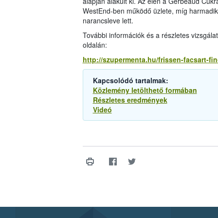
alapján alakult ki. Az élen a Gerbeaud Cukr
WestEnd-ben működő üzlete, míg harmadik a
narancsleve lett.
További információk és a részletes vizsgá
oldalán:
http://szupermenta.hu/frissen-facsart-fi
Kapcsolódó tartalmak:
Közlemény letölthető formában
Részletes eredmények
Videó