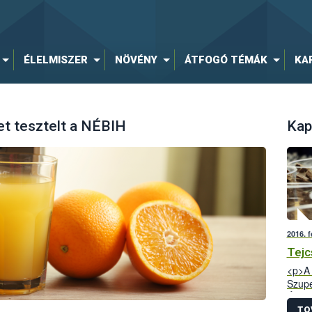
ÉLELMISZER
NÖVÉNY
ÁTFOGÓ TÉMÁK
KA
et tesztelt a NÉBIH
Kap
2016. f
Tejc
<p>A 
Szupe
Élelm
hazai 
TO