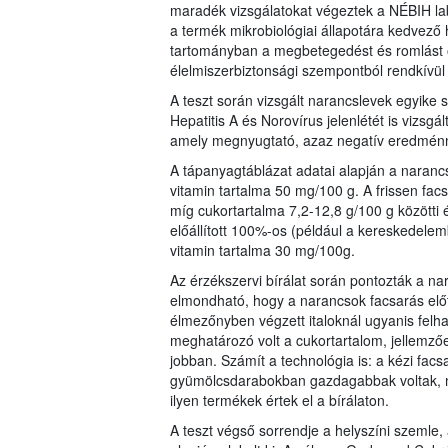
maradék vizsgálatokat végeztek a NÉBIH la
a termék mikrobiológiai állapotára kedvező 
tartományban a megbetegedést és romlást o
élelmiszerbiztonsági szempontból rendkívü
A teszt során vizsgált narancslevek egyike 
Hepatitis A és Norovírus jelenlétét is vizsg
amely megnyugtató, azaz negatív eredménny
A tápanyagtáblázat adatai alapján a naranc
vitamin tartalma 50 mg/100 g. A frissen fac
míg cukortartalma 7,2-12,8 g/100 g közötti 
előállított 100%-os (például a kereskedele
vitamin tartalma 30 mg/100g.
Az érzékszervi bírálat során pontozták a nar
elmondható, hogy a narancsok facsarás előtt
élmezőnyben végzett italoknál ugyanis felha
meghatározó volt a cukortartalom, jellemző
jobban. Számít a technológia is: a kézi facs
gyümölcsdarabokban gazdagabbak voltak, mi
ilyen termékek értek el a bírálaton.
A teszt végső sorrendje a helyszíni szemle,