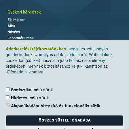
Gyakori kérdések
Élelmiszer
Állat
Növény
Laboratóriumok
Labor/Egyéb
Adatkezelési tájékoztatónkban
megismerheti, hogyan
gondoskodunk személyes adatai védelméről. Weboldalunk
cookie-kat (sütiket) használ a jobb felhasználói élmény
érdekében, melynek biztosításához kérjük, kattintson az
„Elfogadom” gombra.
Statisztikai célú sütik
Nemzeti Élelmiszerlánc-biztonsági Hivatal
Hirdetési célú sütik
Cím: 1024 Budapest, Keleti Károly utca. 24.
Alapműködést biztosító és funkcionális sütik
Levelezési cím: 1525 Budapest. Pf. 30.
ÖSSZES SÜTI ELFOGADÁSA
E-mail:
ugyfelszolgalat@nebih.gov.hu
Zöld szám: 06-80/263-244