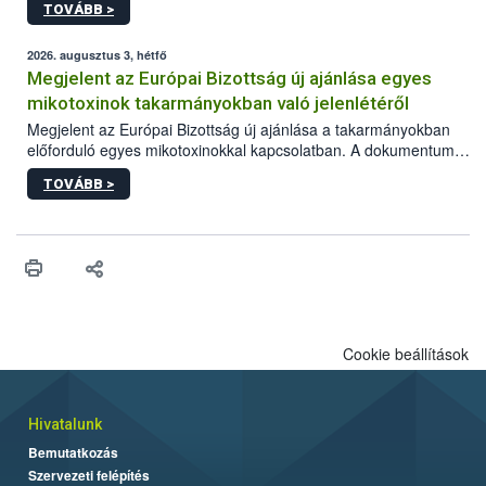
TOVÁBB >
2026. augusztus 3, hétfő
Megjelent az Európai Bizottság új ajánlása egyes
mikotoxinok takarmányokban való jelenlétéről
Megjelent az Európai Bizottság új ajánlása a takarmányokban
előforduló egyes mikotoxinokkal kapcsolatban. A dokumentum
2027-től új irányértékek alkalmazását írja elő, és a jelenleg
TOVÁBB >
hatályos uniós ajánlások helyébe lép.
Cookie beállítások
Hivatalunk
Bemutatkozás
Szervezeti felépítés