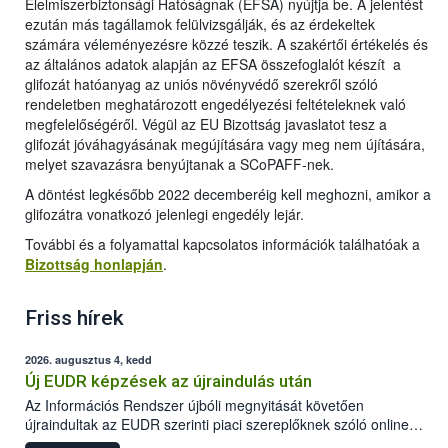
Élelmiszerbiztonsági Hatóságnak (EFSA) nyújtja be. A jelentést
ezután más tagállamok felülvizsgálják, és az érdekeltek
számára véleményezésre közzé teszik. A szakértői értékelés és
az általános adatok alapján az EFSA összefoglalót készít a
glifozát hatóanyag az uniós növényvédő szerekről szóló
rendeletben meghatározott engedélyezési feltételeknek való
megfelelőségéről. Végül az EU Bizottság javaslatot tesz a
glifozát jóváhagyásának megújítására vagy meg nem újítására,
melyet szavazásra benyújtanak a SCoPAFF-nek.
A döntést legkésőbb 2022 decemberéig kell meghozni, amikor a
glifozátra vonatkozó jelenlegi engedély lejár.
További és a folyamattal kapcsolatos információk találhatóak a
Bizottság honlapján
.
Friss hírek
2026. augusztus 4, kedd
Új EUDR képzések az újraindulás után
Az Információs Rendszer újbóli megnyitását követően
újraindultak az EUDR szerinti piaci szereplőknek szóló online
képzések.