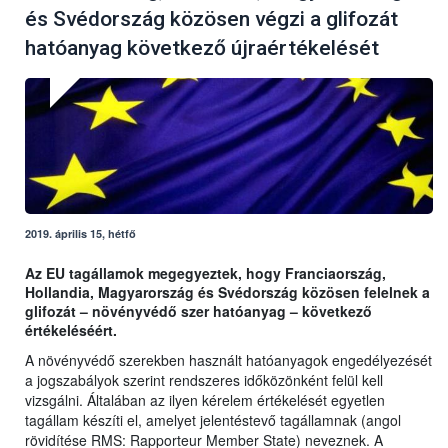
és Svédország közösen végzi a glifozát
hatóanyag következő újraértékelését
2019. április 15, hétfő
Az EU tagállamok megegyeztek, hogy Franciaország,
Hollandia, Magyarország és Svédország közösen felelnek a
glifozát – növényvédő szer hatóanyag – következő
értékeléséért.
A növényvédő szerekben használt hatóanyagok engedélyezését
a jogszabályok szerint rendszeres időközönként felül kell
vizsgálni. Általában az ilyen kérelem értékelését egyetlen
tagállam készíti el, amelyet jelentéstevő tagállamnak (angol
rövidítése RMS: Rapporteur Member State) neveznek. A