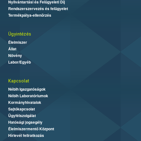
Nyilvántartási és Felügyeleti Díj
Rendszerszervezés és felügyelet
Termékpálya-ellenőrzés
Ügyintézés
Élelmiszer
Állat
Növény
Labor/Egyéb
Kapcsolat
Nébih Igazgatóságok
Nébih Laboratóriumok
Kormányhivatalok
Sajtókapcsolat
Ügyfélszolgálat
Hatósági jogsegély
Élelmiszermentő Központ
Hírlevél feliratkozás