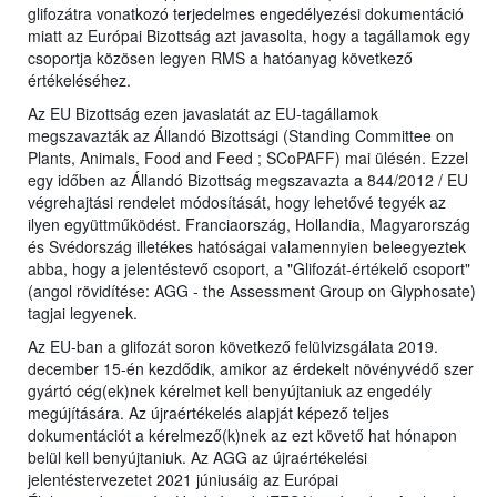
glifozátra vonatkozó terjedelmes engedélyezési dokumentáció
miatt az Európai Bizottság azt javasolta, hogy a tagállamok egy
csoportja közösen legyen RMS a hatóanyag következő
értékeléséhez.
Az EU Bizottság ezen javaslatát az EU-tagállamok
megszavazták az Állandó Bizottsági (Standing Committee on
Plants, Animals, Food and Feed ; SCoPAFF) mai ülésén. Ezzel
egy időben az Állandó Bizottság megszavazta a 844/2012 / EU
végrehajtási rendelet módosítását, hogy lehetővé tegyék az
ilyen együttműködést. Franciaország, Hollandia, Magyarország
és Svédország illetékes hatóságai valamennyien beleegyeztek
abba, hogy a jelentéstevő csoport, a "Glifozát-értékelő csoport"
(angol rövidítése: AGG - the Assessment Group on Glyphosate)
tagjai legyenek.
Az EU-ban a glifozát soron következő felülvizsgálata 2019.
december 15-én kezdődik, amikor az érdekelt növényvédő szer
gyártó cég(ek)nek kérelmet kell benyújtaniuk az engedély
megújítására. Az újraértékelés alapját képező teljes
dokumentációt a kérelmező(k)nek az ezt követő hat hónapon
belül kell benyújtaniuk. Az AGG az újraértékelési
jelentéstervezetet 2021 júniusáig az Európai