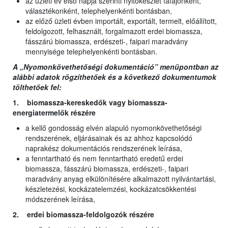
az üzleti év első napja szerinti nyitókészlet fafajonként,
választékonként, telephelyenkénti bontásban,
az előző üzleti évben importált, exportált, termelt, előállított,
feldolgozott, felhasznált, forgalmazott erdei biomassza,
fásszárú biomassza, erdészeti-, faipari maradvány
mennyisége telephelyenkénti bontásban.
A „Nyomonkövethetőségi dokumentáció” menüpontban az
alábbi adatok rögzíthetőek és a következő dokumentumok
tölthetőek fel:
1. biomassza-kereskedők vagy biomassza-
energiatermelők részére
a kellő gondosság elvén alapuló nyomonkövethetőségi
rendszerének, eljárásainak és az ahhoz kapcsolódó
naprakész dokumentációs rendszerének leírása,
a fenntartható és nem fenntartható eredetű erdei
biomassza, fásszárú biomassza, erdészeti-, faipari
maradvány anyag elkülönítésére alkalmazott nyilvántartási,
készletezési, kockázatelemzési, kockázatcsökkentési
módszerének leírása,
2. erdei biomassza-feldolgozók részére