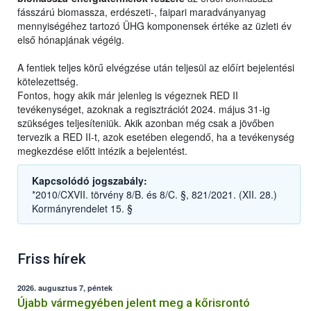
fásszárú biomassza, erdészeti-, faipari maradványanyag
mennyiségéhez tartozó ÜHG komponensek értéke az üzleti év
első hónapjának végéig.
A fentiek teljes körű elvégzése után teljesül az előírt bejelentési
kötelezettség.
Fontos, hogy akik már jelenleg is végeznek RED II
tevékenységet, azoknak a regisztrációt 2024. május 31-ig
szükséges teljesíteniük. Akik azonban még csak a jövőben
tervezik a RED II-t, azok esetében elegendő, ha a tevékenység
megkezdése előtt intézik a bejelentést.
Kapcsolódó jogszabály:
*2010/CXVII. törvény 8/B. és 8/C. §, 821/2021. (XII. 28.)
Kormányrendelet 15. §
Friss hírek
2026. augusztus 7, péntek
Újabb vármegyében jelent meg a kőrisrontó