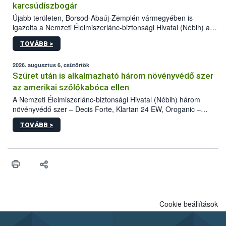
karcsúdíszbogár
Újabb területen, Borsod-Abaúj-Zemplén vármegyében is
igazolta a Nemzeti Élelmiszerlánc-biztonsági Hivatal (Nébih) a
kőrisrontó karcsúdíszbogár (Agrilus planipennis) jelenlétét. A
TOVÁBB >
kártevőt nem csak színcsapdában találták meg, de már fertőzött
fában is azonosították. A növényvédelmi szakemberek folytatják
az intenzív felderítést, emellett az intézkedéseket a szlovák
2026. augusztus 6, csütörtök
hatósággal is összehangolják a terjedés megállítása érdekében.
Szüret után is alkalmazható három növényvédő szer
az amerikai szőlőkabóca ellen
A Nemzeti Élelmiszerlánc-biztonsági Hivatal (Nébih) három
növényvédő szer – Decis Forte, Klartan 24 EW, Oroganic –
engedélyokiratát módosította, így azok a szüretet követően,
TOVÁBB >
egészen a vesszőérettség (BBCH 91) stádiumáig
felhasználhatóak a szőlőben. A kiterjesztések célja, hogy a korai
érésű szőlőkben is legyen lehetőség a károsító elleni további
védekezésre. Az Oroganic készítmény kis kiszerelésben kiskerti
felhasználók számára is elérhető és ökológiai termesztésben is
engedélyezett.
Cookie beállítások