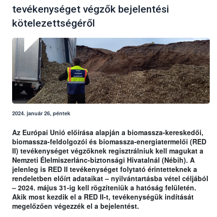
tevékenységet végzők bejelentési
kötelezettségéről
2024. január 26, péntek
Az Európai Unió előírása alapján a biomassza-kereskedői,
biomassza-feldolgozói és biomassza-energiatermelői (RED
II) tevékenységet végzőknek regisztrálniuk kell magukat a
Nemzeti Élelmiszerlánc-biztonsági Hivatalnál (Nébih). A
jelenleg is RED II tevékenységet folytató érintetteknek a
rendeletben előírt adataikat – nyilvántartásba vétel céljából
– 2024. május 31-ig kell rögzíteniük a hatóság felületén.
Akik most kezdik el a RED II-t, tevékenységük indítását
megelőzően végezzék el a bejelentést.