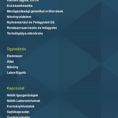
Kockázatkezelés
Mezőgazdasági genetikai erőforrások
Növényvédelem
Nyilvántartási és Felügyeleti Díj
Rendszerszervezés és felügyelet
Termékpálya-ellenőrzés
Ügyintézés
Élelmiszer
Állat
Növény
Labor/Egyéb
Kapcsolat
Nébih Igazgatóságok
Nébih Laboratóriumok
Kormányhivatalok
Sajtókapcsolat
Ügyfélszolgálat