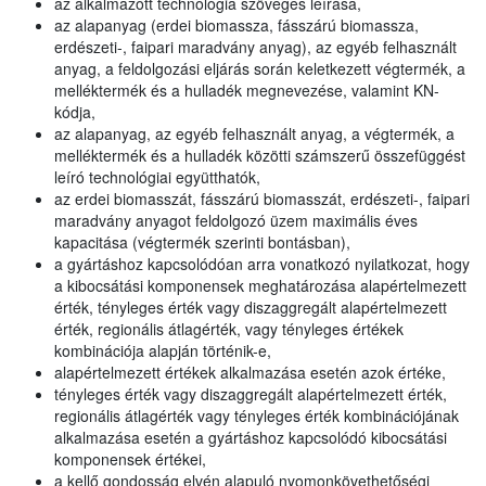
az alkalmazott technológia szöveges leírása,
az alapanyag (erdei biomassza, fásszárú biomassza,
erdészeti-, faipari maradvány anyag), az egyéb felhasznált
anyag, a feldolgozási eljárás során keletkezett végtermék, a
melléktermék és a hulladék megnevezése, valamint KN-
kódja,
az alapanyag, az egyéb felhasznált anyag, a végtermék, a
melléktermék és a hulladék közötti számszerű összefüggést
leíró technológiai együtthatók,
az erdei biomasszát, fásszárú biomasszát, erdészeti-, faipari
maradvány anyagot feldolgozó üzem maximális éves
kapacitása (végtermék szerinti bontásban),
a gyártáshoz kapcsolódóan arra vonatkozó nyilatkozat, hogy
a kibocsátási komponensek meghatározása alapértelmezett
érték, tényleges érték vagy diszaggregált alapértelmezett
érték, regionális átlagérték, vagy tényleges értékek
kombinációja alapján történik-e,
alapértelmezett értékek alkalmazása esetén azok értéke,
tényleges érték vagy diszaggregált alapértelmezett érték,
regionális átlagérték vagy tényleges érték kombinációjának
alkalmazása esetén a gyártáshoz kapcsolódó kibocsátási
komponensek értékei,
a kellő gondosság elvén alapuló nyomonkövethetőségi