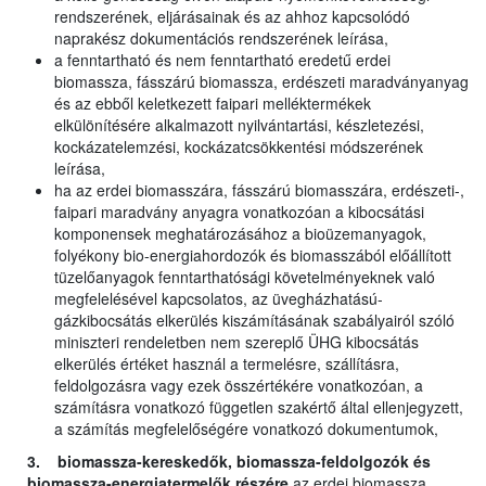
rendszerének, eljárásainak és az ahhoz kapcsolódó
naprakész dokumentációs rendszerének leírása,
a fenntartható és nem fenntartható eredetű erdei
biomassza, fásszárú biomassza, erdészeti maradványanyag
és az ebből keletkezett faipari melléktermékek
elkülönítésére alkalmazott nyilvántartási, készletezési,
kockázatelemzési, kockázatcsökkentési módszerének
leírása,
ha az erdei biomasszára, fásszárú biomasszára, erdészeti-,
faipari maradvány anyagra vonatkozóan a kibocsátási
komponensek meghatározásához a bioüzemanyagok,
folyékony bio-energiahordozók és biomasszából előállított
tüzelőanyagok fenntarthatósági követelményeknek való
megfelelésével kapcsolatos, az üvegházhatású-
gázkibocsátás elkerülés kiszámításának szabályairól szóló
miniszteri rendeletben nem szereplő ÜHG kibocsátás
elkerülés értéket használ a termelésre, szállításra,
feldolgozásra vagy ezek összértékére vonatkozóan, a
számításra vonatkozó független szakértő által ellenjegyzett,
a számítás megfelelőségére vonatkozó dokumentumok,
3. biomassza-kereskedők, biomassza-feldolgozók és
biomassza-energiatermelők részére
az erdei biomassza