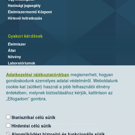
Hatósági jogsegély
Élelmiszermentő Központ
Hírlevél feliratkozás
Gyakori kérdések
Élelmiszer
Állat
Növény
Laboratóriumok
Labor/Egyéb
Adatkezelési tájékoztatónkban
megismerheti, hogyan
gondoskodunk személyes adatai védelméről. Weboldalunk
cookie-kat (sütiket) használ a jobb felhasználói élmény
érdekében, melynek biztosításához kérjük, kattintson az
„Elfogadom” gombra.
Statisztikai célú sütik
Nemzeti Élelmiszerlánc-biztonsági Hivatal
Hirdetési célú sütik
Cím: 1024 Budapest, Keleti Károly utca. 24.
Alapműködést biztosító és funkcionális sütik