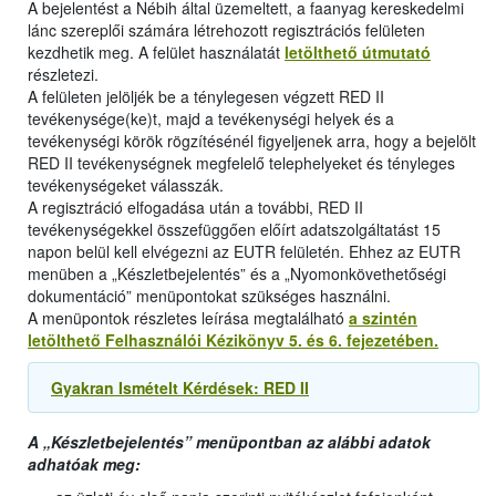
A bejelentést a Nébih által üzemeltett, a faanyag kereskedelmi
lánc szereplői számára létrehozott regisztrációs felületen
kezdhetik meg. A felület használatát
letölthető útmutató
részletezi.
A felületen jelöljék be a ténylegesen végzett RED II
tevékenysége(ke)t, majd a tevékenységi helyek és a
tevékenységi körök rögzítésénél figyeljenek arra, hogy a bejelölt
RED II tevékenységnek megfelelő telephelyeket és tényleges
tevékenységeket válasszák.
A regisztráció elfogadása után a további, RED II
tevékenységekkel összefüggően előírt adatszolgáltatást 15
napon belül kell elvégezni az EUTR felületén. Ehhez az EUTR
menüben a „Készletbejelentés” és a „Nyomonkövethetőségi
dokumentáció” menüpontokat szükséges használni.
A menüpontok részletes leírása megtalálható
a szintén
letölthető Felhasználói Kézikönyv 5. és 6. fejezetében.
Gyakran Ismételt Kérdések: RED II
A „Készletbejelentés” menüpontban az alábbi adatok
adhatóak meg: