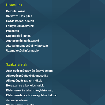
Hivatalunk
Bemutatkozás
Szervezeti felépítés
Gazdálkodási adatok
Felügyeleti szervünk
Projektek
Kapcsolódó linkek
Adatkezelési tájékoztató
Akadálymentességi nyilatkozat
Üzemeltetési információ
Szakterületek
Állat-egészségügy és állatvédelem
Állategészségügyi diagnosztika
Állatgyógyászati termékek
Borászat és alkoholos italok
Élelmiszer- és takarmánybiztonság
Élelmiszerlánc-biztonsági laborhálózat
Járványvédelem
Kiemelt ügyek, EUTR