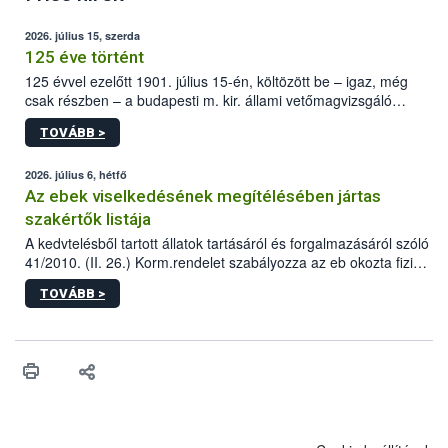
2026. július 15, szerda
125 éve történt
125 évvel ezelőtt 1901. július 15-én, költözött be – igaz, még
csak részben – a budapesti m. kir. állami vetőmagvizsgáló
állomás a Kis Rókus utca 15. szám alatti, Czigler Győző által
TOVÁBB >
tervezett új épületébe.
2026. július 6, hétfő
Az ebek viselkedésének megítélésében jártas
szakértők listája
A kedvtelésből tartott állatok tartásáról és forgalmazásáról szóló
41/2010. (II. 26.) Korm.rendelet szabályozza az eb okozta fizikai
sérülés, illetve ennek veszélye keletkezésekor felmerülő
TOVÁBB >
hatósági feladatokat, valamint a veszélyes eb tartását és annak
engedélyezését. Ezen eljárások során szükség esetén be kell
vonni az ebek viselkedésének megítélésében jártas szakértőt.