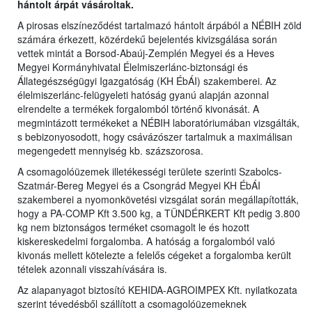
hántolt árpát vásároltak.
A pirosas elszíneződést tartalmazó hántolt árpából a NÉBIH zöld
számára érkezett, közérdekű bejelentés kivizsgálása során
vettek mintát a Borsod-Abaúj-Zemplén Megyei és a Heves
Megyei Kormányhivatal Élelmiszerlánc-biztonsági és
Állategészségügyi Igazgatóság (KH ÉbÁI) szakemberei. Az
élelmiszerlánc-felügyeleti hatóság gyanú alapján azonnal
elrendelte a termékek forgalomból történő kivonását. A
megmintázott termékeket a NÉBIH laboratóriumában vizsgálták,
s bebizonyosodott, hogy csávázószer tartalmuk a maximálisan
megengedett mennyiség kb. százszorosa.
A csomagolóüzemek illetékességi területe szerinti Szabolcs-
Szatmár-Bereg Megyei és a Csongrád Megyei KH ÉbÁI
szakemberei a nyomonkövetési vizsgálat során megállapították,
hogy a PA-COMP Kft 3.500 kg, a TÜNDÉRKERT Kft pedig 3.800
kg nem biztonságos terméket csomagolt le és hozott
kiskereskedelmi forgalomba. A hatóság a forgalomból való
kivonás mellett kötelezte a felelős cégeket a forgalomba került
tételek azonnali visszahívására is.
Az alapanyagot biztosító KEHIDA-AGROIMPEX Kft. nyilatkozata
szerint tévedésből szállított a csomagolóüzemeknek