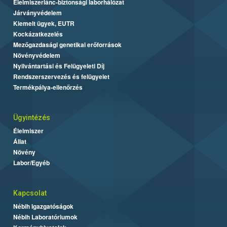
Élelmiszerlánc-biztonsági laborhálózat
Járványvédelem
Kiemelt ügyek, EUTR
Kockázatkezelés
Mezőgazdasági genetikai erőforrások
Növényvédelem
Nyilvántartási és Felügyeleti Díj
Rendszerszervezés és felügyelet
Termékpálya-ellenőrzés
Ügyintézés
Élelmiszer
Állat
Növény
Labor/Egyéb
Kapcsolat
Nébih Igazgatóságok
Nébih Laboratóriumok