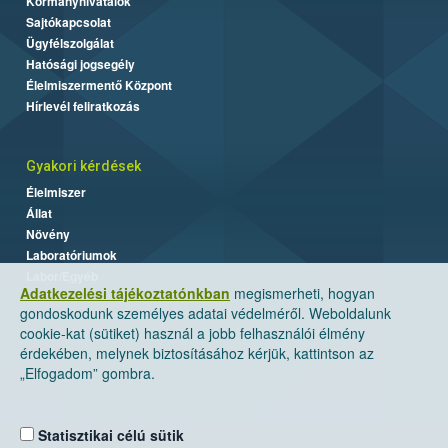
Kormányhivatalok
Sajtókapcsolat
Ügyfélszolgálat
Hatósági jogsegély
Élelmiszermentő Központ
Hírlevél feliratkozás
Gyakori kérdések
Élelmiszer
Állat
Növény
Laboratóriumok
Labor/Egyéb
Adatkezelési tájékoztatónkban
megismerheti, hogyan
gondoskodunk személyes adatai védelméről. Weboldalunk
cookie-kat (sütiket) használ a jobb felhasználói élmény
érdekében, melynek biztosításához kérjük, kattintson az
„Elfogadom” gombra.
Statisztikai célú sütik