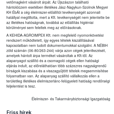
vetőmagként vásárolt árpát. Az Újszászon található
hántolóüzem esetében illetékes Jász-Nagykun-Szolnok Megyei
KH ÉbÁI a cég élelmiszer-előállítói tevékenységét azonnali
hatállyal megtiltotta, mert a Kft. tevékenységét nem jelentette be
az illetékes hatóságnak, továbbá az előállítás higiéniai
körülményei sem feleltek meg az előírásoknak.
A KEHIDA-AGROIMPEX Kft. nem megfelelő nyomonkövetési
rendszert működtetett, így egyes tételek kiszállításával
kapcsolatban nem tudott dokumentumokkal szolgálni. A NÉBIH
zöld számán (06-80/263-244) várja azon cégek jelentkezését,
amelyek hántolt árpa terméket vásároltak a Kft-től. Az
alapanyagot szállító és a csomagoló cégek ellen hatósági
eljárás indult, az előreláthatóan több százezres nagyságrendű
bírságok kiszabása és a visszagyűjtött tételek megsemmisítése
folyamatban van. Az alapanyag szállító vállalkozás ellen a
területileg illetékes élelmiszerlánc-felügyeleti hatóság rendőrségi
feljelentést is tesz.
Élelmiszer- és Takarmánybiztonsági Igazgatóság
Friss hírek