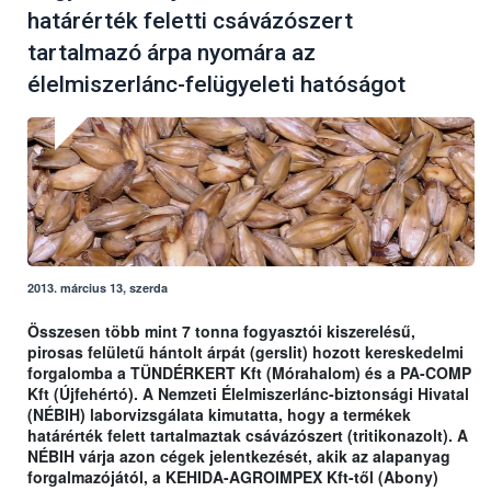
határérték feletti csávázószert
tartalmazó árpa nyomára az
élelmiszerlánc-felügyeleti hatóságot
2013. március 13, szerda
Összesen több mint 7 tonna fogyasztói kiszerelésű,
pirosas felületű hántolt árpát (gerslit) hozott kereskedelmi
forgalomba a TÜNDÉRKERT Kft (Mórahalom) és a PA-COMP
Kft (Újfehértó). A Nemzeti Élelmiszerlánc-biztonsági Hivatal
(NÉBIH) laborvizsgálata kimutatta, hogy a termékek
határérték felett tartalmaztak csávázószert (tritikonazolt). A
NÉBIH várja azon cégek jelentkezését, akik az alapanyag
forgalmazójától, a KEHIDA-AGROIMPEX Kft-től (Abony)