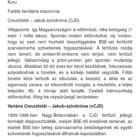
Kuru
Fatális familiáris inszomnia
Creutzfeldt – Jakob-szindróma (CJD)
Világszerte, így Magyarországon is előforduló, ritka betegség (1
eset/ 1 millió lakos). Spontán módon előfordulhat, oly módon,
hogy az eset nem hozható összefüggésbe BSE-vel fertőzött
szarvasmarha szöveteinek fogyasztásával. A fertőzés módja
nem ismert, de emberről-emberre nem terjed, nem fertőző
jellegű. Valószínűleg a prion-protein gén spontán mutációja
okozza. Általában 50-60 éves kor körül kezdődnek, fokozatosan
súlyosbodnak a tünetek, és a kórkép halállal végződik. Főbb
tünetei közé tartozik az elbutulás, a beszéd, a látás és az
egyensúly zavara, az inkoordinált mozgás, a reszketés, a teljes
leépülés. Kb. 4 hónap alatt lezajlik. Családi halmozottság
előfordulhat, főleg kis népsűrűségű területeken.
Variáns Creutzfeldt – Jakob-szindróma (vCJD)
1995-1996-ban Nagy-Britanniában a CJD fertőző jellegű
formáját diagnosztizálták, melyet BSE-től eredőnek tartanak, az
esetek BSE-ben beteg szarvasmarha belsőségeinek és egyéb
szöveteinek fogyasztásával állhatnak kapcsolatban.