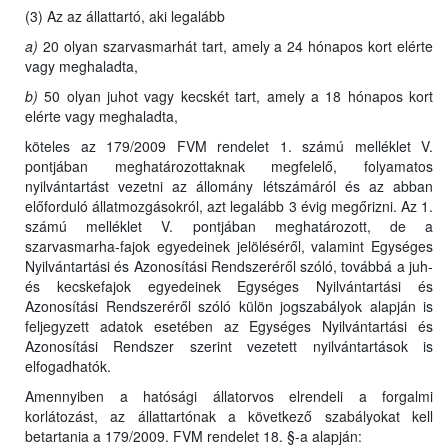
(3) Az az állattartó, aki legalább
a)
20 olyan szarvasmarhát tart, amely a 24 hónapos kort elérte
vagy meghaladta,
b)
50 olyan juhot vagy kecskét tart, amely a 18 hónapos kort
elérte vagy meghaladta,
köteles az 179/2009 FVM rendelet 1. számú melléklet V.
pontjában meghatározottaknak megfelelő, folyamatos
nyilvántartást vezetni az állomány létszámáról és az abban
előforduló állatmozgásokról, azt legalább 3 évig megőrizni. Az 1.
számú melléklet V. pontjában meghatározott, de a
szarvasmarha-fajok egyedeinek jelöléséről, valamint Egységes
Nyilvántartási és Azonosítási Rendszeréről szóló, továbbá a juh-
és kecskefajok egyedeinek Egységes Nyilvántartási és
Azonosítási Rendszeréről szóló külön jogszabályok alapján is
feljegyzett adatok esetében az Egységes Nyilvántartási és
Azonosítási Rendszer szerint vezetett nyilvántartások is
elfogadhatók.
Amennyiben a hatósági állatorvos elrendeli a forgalmi
korlátozást, az állattartónak a következő szabályokat kell
betartania a 179/2009. FVM rendelet 18. §-a alapján: