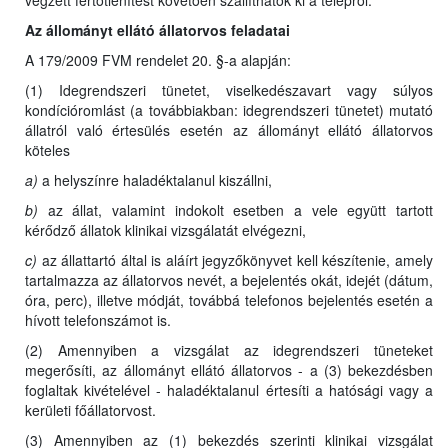
végzett fertőtlenítést követően szállíthatók ki a telepről.
Az állományt ellátó állatorvos feladatai
A 179/2009 FVM rendelet 20. §-a alapján:
(1) Idegrendszeri tünetet, viselkedészavart vagy súlyos
kondícióromlást (a továbbiakban: idegrendszeri tünetet) mutató
állatról való értesülés esetén az állományt ellátó állatorvos
köteles
a)
a helyszínre haladéktalanul kiszállni,
b)
az állat, valamint indokolt esetben a vele együtt tartott
kérődző állatok klinikai vizsgálatát elvégezni,
c)
az állattartó által is aláírt jegyzőkönyvet kell készítenie, amely
tartalmazza az állatorvos nevét, a bejelentés okát, idejét (dátum,
óra, perc), illetve módját, továbbá telefonos bejelentés esetén a
hívott telefonszámot is.
(2) Amennyiben a vizsgálat az idegrendszeri tüneteket
megerősíti, az állományt ellátó állatorvos - a (3) bekezdésben
foglaltak kivételével - haladéktalanul értesíti a hatósági vagy a
kerületi főállatorvost.
(3) Amennyiben az (1) bekezdés szerinti klinikai vizsgálat