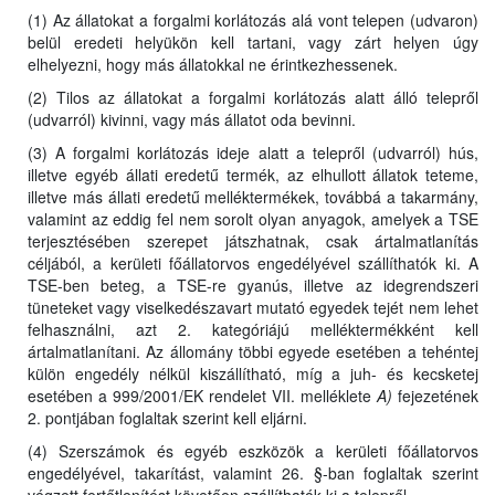
(1) Az állatokat a forgalmi korlátozás alá vont telepen (udvaron)
belül eredeti helyükön kell tartani, vagy zárt helyen úgy
elhelyezni, hogy más állatokkal ne érintkezhessenek.
(2) Tilos az állatokat a forgalmi korlátozás alatt álló telepről
(udvarról) kivinni, vagy más állatot oda bevinni.
(3) A forgalmi korlátozás ideje alatt a telepről (udvarról) hús,
illetve egyéb állati eredetű termék, az elhullott állatok teteme,
illetve más állati eredetű melléktermékek, továbbá a takarmány,
valamint az eddig fel nem sorolt olyan anyagok, amelyek a TSE
terjesztésében szerepet játszhatnak, csak ártalmatlanítás
céljából, a kerületi főállatorvos engedélyével szállíthatók ki. A
TSE-ben beteg, a TSE-re gyanús, illetve az idegrendszeri
tüneteket vagy viselkedészavart mutató egyedek tejét nem lehet
felhasználni, azt 2. kategóriájú melléktermékként kell
ártalmatlanítani. Az állomány többi egyede esetében a tehéntej
külön engedély nélkül kiszállítható, míg a juh- és kecsketej
esetében a 999/2001/EK rendelet VII. melléklete
A)
fejezetének
2. pontjában foglaltak szerint kell eljárni.
(4) Szerszámok és egyéb eszközök a kerületi főállatorvos
engedélyével, takarítást, valamint 26. §-ban foglaltak szerint