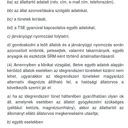
ba)
az állattartó adatait (név, cím, e-mail cím, telefonszám),
bb)
az állat azonosítására szolgáló adatokat,
bc)
a tünetek leírását,
bd)
a TSE gyanúval kapcsolatos egyéb adatokat,
c)
járványügyi nyomozást folytatni,
d)
gondoskodni a leölt állatok és a járványügyi nyomozás során
azonosított embriók, petesejtek, valamint takarmányok, egyéb
anyagok és eszközök SRM-ként történő ártalmatlanításáról.
(4) Amennyiben a klinikai vizsgálat, illetve egyéb adatok alapján
kérődző állatok esetében az idegrendszeri tüneteket kizárni nem
lehet, ugyanakkor az idegrendszeri tüneteket magyarázó
alternatív diagnózis állítható fel, a hatósági állatorvos a
következők szerint jár el:
a)
ha az idegrendszeri tünet hátterében gyaníthatóan olyan ok
áll, amelynek esetében az állatot gyógykezelni szükséges
(például: ketózis, magnéziumhiány), akkor az állattartót az
állományt ellátó állatorvos megkeresésére utasítja;
b)
egyéb esetekben