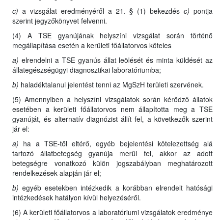
c)
a vizsgálat eredményéről a 21. § (1) bekezdés
c)
pontja
szerint jegyzőkönyvet felvenni.
(4) A TSE gyanújának helyszíni vizsgálat során történő
megállapítása esetén a kerületi főállatorvos köteles
a)
elrendelni a TSE gyanús állat leölését és minta küldését az
állategészségügyi diagnosztikai laboratóriumba;
b)
haladéktalanul jelentést tenni az MgSzH területi szervének.
(5) Amennyiben a helyszíni vizsgálatok során kérődző állatok
esetében a kerületi főállatorvos nem állapította meg a TSE
gyanúját, és alternatív diagnózist állít fel, a következők szerint
jár el:
a)
ha a TSE-től eltérő, egyéb bejelentési kötelezettség alá
tartozó állatbetegség gyanúja merül fel, akkor az adott
betegségre vonatkozó külön jogszabályban meghatározott
rendelkezések alapján jár el;
b)
egyéb esetekben intézkedik a korábban elrendelt hatósági
intézkedések hatályon kívül helyezéséről.
(6) A kerületi főállatorvos a laboratóriumi vizsgálatok eredménye