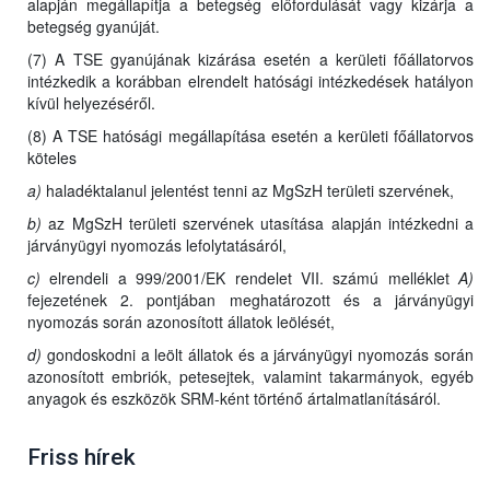
alapján megállapítja a betegség előfordulását vagy kizárja a
betegség gyanúját.
(7) A TSE gyanújának kizárása esetén a kerületi főállatorvos
intézkedik a korábban elrendelt hatósági intézkedések hatályon
kívül helyezéséről.
(8) A TSE hatósági megállapítása esetén a kerületi főállatorvos
köteles
a)
haladéktalanul jelentést tenni az MgSzH területi szervének,
b)
az MgSzH területi szervének utasítása alapján intézkedni a
járványügyi nyomozás lefolytatásáról,
c)
elrendeli a 999/2001/EK rendelet VII. számú melléklet
A)
fejezetének 2. pontjában meghatározott és a járványügyi
nyomozás során azonosított állatok leölését,
d)
gondoskodni a leölt állatok és a járványügyi nyomozás során
azonosított embriók, petesejtek, valamint takarmányok, egyéb
anyagok és eszközök SRM-ként történő ártalmatlanításáról.
Friss hírek