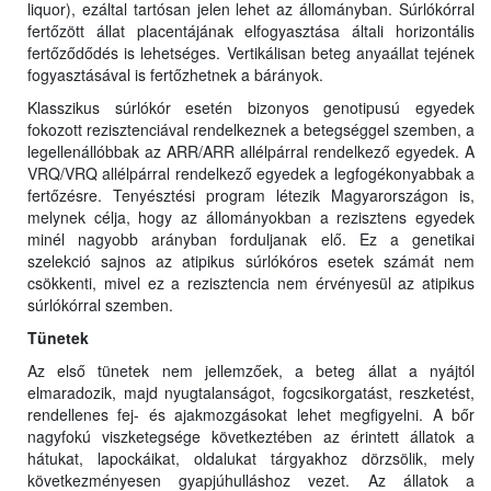
liquor), ezáltal tartósan jelen lehet az állományban. Súrlókórral
fertőzött állat placentájának elfogyasztása általi horizontális
fertőződődés is lehetséges. Vertikálisan beteg anyaállat tejének
fogyasztásával is fertőzhetnek a bárányok.
Klasszikus súrlókór esetén bizonyos genotipusú egyedek
fokozott rezisztenciával rendelkeznek a betegséggel szemben, a
legellenállóbbak az ARR/ARR allélpárral rendelkező egyedek. A
VRQ/VRQ allélpárral rendelkező egyedek a legfogékonyabbak a
fertőzésre. Tenyésztési program létezik Magyarországon is,
melynek célja, hogy az állományokban a rezisztens egyedek
minél nagyobb arányban forduljanak elő. Ez a genetikai
szelekció sajnos az atipikus súrlókóros esetek számát nem
csökkenti, mivel ez a rezisztencia nem érvényesül az atipikus
súrlókórral szemben.
Tünetek
Az első tünetek nem jellemzőek, a beteg állat a nyájtól
elmaradozik, majd nyugtalanságot, fogcsikorgatást, reszketést,
rendellenes fej- és ajakmozgásokat lehet megfigyelni. A bőr
nagyfokú viszketegsége következtében az érintett állatok a
hátukat, lapockáikat, oldalukat tárgyakhoz dörzsölik, mely
következményesen gyapjúhulláshoz vezet. Az állatok a