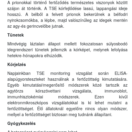
A prionokkal történő fertőződés természetes viszonyok között
szájon át történik. A TSE kórfejlődése lassú, lappangási ideje
hosszú. A bélből a felvett prionok bekerülnek a bélfodri
nyirokcsomókba, a lépbe, majd valószínűleg az idegek mentén
az agy-és gerincvelőbe jutnak.
Tünetek
Mindvégig láztalan állapot mellett fokozatosan súlyosbodó
idegrendszeri tünetek jellemzik a kórképet, melynek lefolyása
hetekre-hónapokra elhúzódik.
Kórjelzés
Napjainkban TSE monitoring vizsgálat során ELISA-
alapúgyorsteszteket használnak a fertőzöttség kimutatására.
Egyéb kimutatási/megerősítő módszerek közé tartozik az
agytörzs kórszövettani vizsgálata, immunoblot,
immunhisztokémiai módszerek. Ezen kívűl
elektronmikroszkópos vizsgálatokkal is ki lehet mutatni a
fertőzöttséget. Élő állatoknál egyelőre nincs olyan módszer,
mellyel a fertőzöttséget biztosan meg tudnánk állapítani.
Gyógykezelés