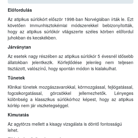
Előfordulás
Az atipikus súrlókórt először 1998-ban Norvégiában írták le. Ezt
követően immunhisztokémiai módszerekkel bebizonyították,
hogy az atipikus súrlókór világszerte széles körben előfordul
juhokban és kecskékben.
Járványtan
Az esetek nagy részében az atipikus súrlókór 5 évesnél idősebb
állatokban jelentkezik. Kórfejlődése jelenleg nem teljesen
tisztázott, valószínű, hogy spontán módon is kialakulhat.
Tünetek
Klinikai tünetek mozgászavarokkal, körmozgással, fejlógatással,
fogcsikorgatással, görcsökkel jellemezhetők. Lényeges
különbség a klasszikus súrlókórhoz képest, hogy az atipikus
kórlép nem jár viszketegséggel.
Kimutatás
Az agytörzs mellett a kisagy vizsgálata is döntő fontosságú
lehet.