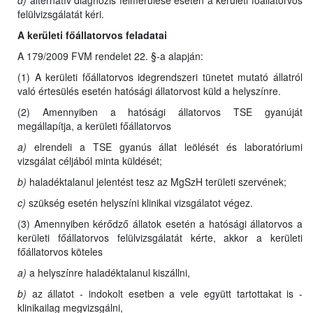
d)
alternatív diagnózis felmerülése esetén a kerületi főállatorvos
felülvizsgálatát kéri.
A kerületi főállatorvos feladatai
A 179/2009 FVM rendelet 22. §-a alapján:
(1) A kerületi főállatorvos idegrendszeri tünetet mutató állatról
való értesülés esetén hatósági állatorvost küld a helyszínre.
(2) Amennyiben a hatósági állatorvos TSE gyanúját
megállapítja, a kerületi főállatorvos
a)
elrendeli a TSE gyanús állat leölését és laboratóriumi
vizsgálat céljából minta küldését;
b)
haladéktalanul jelentést tesz az MgSzH területi szervének;
c)
szükség esetén helyszíni klinikai vizsgálatot végez.
(3) Amennyiben kérődző állatok esetén a hatósági állatorvos a
kerületi főállatorvos felülvizsgálatát kérte, akkor a kerületi
főállatorvos köteles
a)
a helyszínre haladéktalanul kiszállni,
b)
az állatot - indokolt esetben a vele együtt tartottakat is -
klinikailag megvizsgálni,