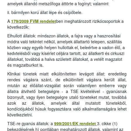
amelyek állandó metszőfoga áttörte a fogínyt; valamint
ii. bármilyen korú állat lépe és csípőbele.
A
179/2009 FVM rendelet
ben meghatározott rizikócsoportok a
következők:
Elhullott állatok: mindazon állatok, a fajra vagy a hasznosítási
módra való tekintet nélkül, amelyek állattartó telepen, szállítás
közben vagy egyéb helyen hullottak el, beleértve a vadon élő, a
kedvtelésből vagy kísérlet céljára tartott, az állatkerti és cirkuszi
állatokat, továbbá a halva született állatokat, a vetélt magzatot
és magzatburkot is.
Klinikai tünetek miatt elkülönítetten levágott állat: eredetileg
rendes vágásra szánt, de elkülönített vágásra került állat,
miután az élőállat-vizsgálat során valamilyen emberre vagy
állatra átvihető betegségre - a TSE kivételével - gyanúsnak
bizonyult, vagy ilyen betegségre utaló tüneteket mutat, továbbá
azok az állatok, amelyek által mutatott tünetekből,
kondíciójukból húsuk fogyasztásra való alkalmatlanságára lehet
következtetni.
TSE-re gyanús állatok: a
999/2001/EK rendelet
3. cikke (1)
bekezdésének h) pontjában meghatározott állatok, valamint az