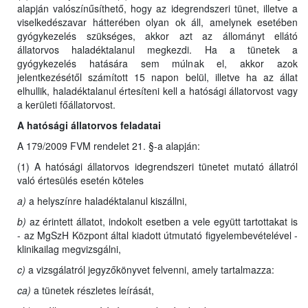
alapján valószínűsíthető, hogy az idegrendszeri tünet, illetve a
viselkedészavar hátterében olyan ok áll, amelynek esetében
gyógykezelés szükséges, akkor azt az állományt ellátó
állatorvos haladéktalanul megkezdi. Ha a tünetek a
gyógykezelés hatására sem múlnak el, akkor azok
jelentkezésétől számított 15 napon belül, illetve ha az állat
elhullik, haladéktalanul értesíteni kell a hatósági állatorvost vagy
a kerületi főállatorvost.
A hatósági állatorvos feladatai
A 179/2009 FVM rendelet 21. §-a alapján:
(1) A hatósági állatorvos idegrendszeri tünetet mutató állatról
való értesülés esetén köteles
a)
a helyszínre haladéktalanul kiszállni,
b)
az érintett állatot, indokolt esetben a vele együtt tartottakat is
- az MgSzH Központ által kiadott útmutató figyelembevételével -
klinikailag megvizsgálni,
c)
a vizsgálatról jegyzőkönyvet felvenni, amely tartalmazza:
ca)
a tünetek részletes leírását,