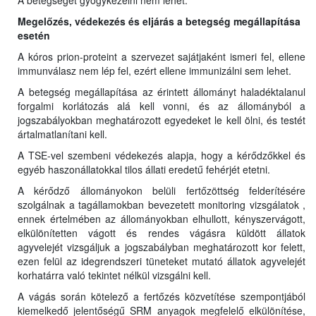
A betegséget gyógykezelni nem lehet.
Megelőzés, védekezés és eljárás a betegség megállapítása
esetén
A kóros prion-proteint a szervezet sajátjaként ismeri fel, ellene
immunválasz nem lép fel, ezért ellene immunizálni sem lehet.
A betegség megállapítása az érintett állományt haladéktalanul
forgalmi korlátozás alá kell vonni, és az állományból a
jogszabályokban meghatározott egyedeket le kell ölni, és testét
ártalmatlanítani kell.
A TSE-vel szembeni védekezés alapja, hogy a kérődzőkkel és
egyéb haszonállatokkal tilos állati eredetű fehérjét etetni.
A kérődző állományokon belüli fertőzöttség felderítésére
szolgálnak a tagállamokban bevezetett monitoring vizsgálatok ,
ennek értelmében az állományokban elhullott, kényszervágott,
elkülönítetten vágott és rendes vágásra küldött állatok
agyvelejét vizsgáljuk a jogszabályban meghatározott kor felett,
ezen felül az idegrendszeri tüneteket mutató állatok agyvelejét
korhatárra való tekintet nélkül vizsgálni kell.
A vágás során kötelező a fertőzés közvetítése szempontjából
kiemelkedő jelentőségű SRM anyagok megfelelő elkülönítése,