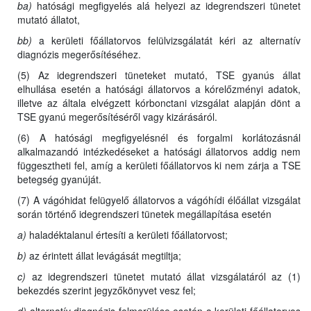
ba)
hatósági megfigyelés alá helyezi az idegrendszeri tünetet
mutató állatot,
bb)
a kerületi főállatorvos felülvizsgálatát kéri az alternatív
diagnózis megerősítéséhez.
(5) Az idegrendszeri tüneteket mutató, TSE gyanús állat
elhullása esetén a hatósági állatorvos a kórelőzményi adatok,
illetve az általa elvégzett kórbonctani vizsgálat alapján dönt a
TSE gyanú megerősítéséről vagy kizárásáról.
(6) A hatósági megfigyelésnél és forgalmi korlátozásnál
alkalmazandó intézkedéseket a hatósági állatorvos addig nem
függesztheti fel, amíg a kerületi főállatorvos ki nem zárja a TSE
betegség gyanúját.
(7) A vágóhidat felügyelő állatorvos a vágóhídi élőállat vizsgálat
során történő idegrendszeri tünetek megállapítása esetén
a)
haladéktalanul értesíti a kerületi főállatorvost;
b)
az érintett állat levágását megtiltja;
c)
az idegrendszeri tünetet mutató állat vizsgálatáról az (1)
bekezdés szerint jegyzőkönyvet vesz fel;