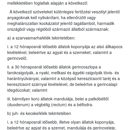
mellékletében foglaltak alapján a következő:
A következő szöveteket különleges fertőzési veszélyt jelentő
anyagoknak kell nyilvánítani, ha ellenőrzött vagy
meghatározatlan kockázatot jelentő tagállamból, harmadik
országból vagy régióból származó állatból származnak:
a) a szarvasmarhafélék tekintetében:
i. a 12 hónaposnál idősebb állatok koponyája az alsó állkapocs
kivételével, beleértve az agyat és a szemeket, valamint a
gerincvelő;
ii. a 30 hónaposnál idősebb állatok gerincoszlopa a
farokcsigolyák, a nyaki, mellkasi és ágyéki csigolyák tövis- és
harántnyúlványai, valamint a középső keresztcsonti taréj és a
keresztcsont szárnyai kivételével, de beleértve a gerincalapi
idegdúcokat; valamint
iii. bármilyen korú állatok mandulája, belei a patkóbéltől
(duodenum) a végbélig (rectum) és a bélfodra.
b) juh- és kecskefélék tekintetében
i. a 12 hónaposnál idősebb, illetve olyan állatok koponyája,
beleértve az agyat és a szemet, mandulája és gerincveleje,