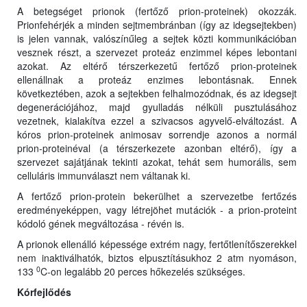
A betegséget prionok (fertőző prion-proteinek) okozzák.
Prionfehérjék a minden sejtmembránban (így az idegsejtekben)
is jelen vannak, valószínűleg a sejtek közti kommunikációban
vesznek részt, a szervezet proteáz enzimmel képes lebontani
azokat. Az eltérő térszerkezetű fertőző prion-proteinek
ellenállnak a proteáz enzimes lebontásnak. Ennek
következtében, azok a sejtekben felhalmozódnak, és az idegsejt
degenerációjához, majd gyulladás nélküli pusztulásához
vezetnek, kialakítva ezzel a szivacsos agyvelő-elváltozást. A
kóros prion-proteinek animosav sorrendje azonos a normál
prion-proteinéval (a térszerkezete azonban eltérő), így a
szervezet sajátjának tekinti azokat, tehát sem humorális, sem
celluláris immunválaszt nem váltanak ki.
A fertőző prion-protein bekerülhet a szervezetbe fertőzés
eredményeképpen, vagy létrejöhet mutációk - a prion-proteint
kódoló gének megváltozása - révén is.
A prionok ellenálló képessége extrém nagy, fertőtlenítőszerekkel
nem inaktiválhatók, biztos elpusztításukhoz 2 atm nyomáson,
0
133
C-on legalább 20 perces hőkezelés szükséges.
Kórfejlődés