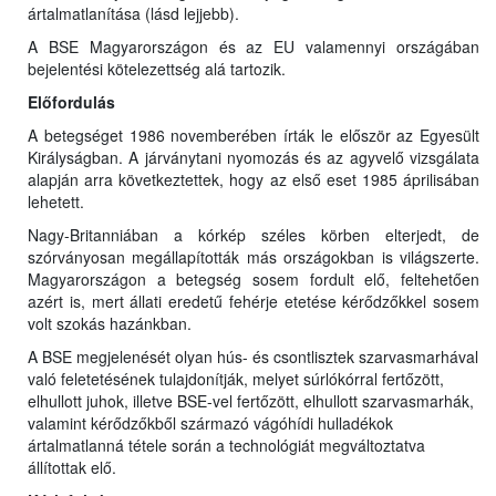
ártalmatlanítása (lásd lejjebb).
A BSE Magyarországon és az EU valamennyi országában
bejelentési kötelezettség alá tartozik.
Előfordulás
A betegséget 1986 novemberében írták le először az Egyesült
Királyságban. A járványtani nyomozás és az agyvelő vizsgálata
alapján arra következtettek, hogy az első eset 1985 áprilisában
lehetett.
Nagy-Britanniában a kórkép széles körben elterjedt, de
szórványosan megállapították más országokban is világszerte.
Magyarországon a betegség sosem fordult elő, feltehetően
azért is, mert állati eredetű fehérje etetése kérődzőkkel sosem
volt szokás hazánkban.
A BSE megjelenését olyan hús- és csontlisztek szarvasmarhával
való feletetésének tulajdonítják, melyet súrlókórral fertőzött,
elhullott juhok, illetve BSE-vel fertőzött, elhullott szarvasmarhák,
valamint kérődzőkből származó vágóhídi hulladékok
ártalmatlanná tétele során a technológiát megváltoztatva
állítottak elő.