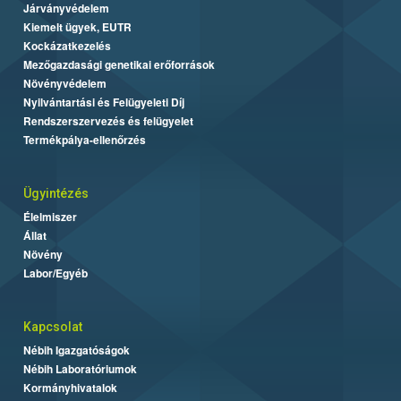
Járványvédelem
Kiemelt ügyek, EUTR
Kockázatkezelés
Mezőgazdasági genetikai erőforrások
Növényvédelem
Nyilvántartási és Felügyeleti Díj
Rendszerszervezés és felügyelet
Termékpálya-ellenőrzés
Ügyintézés
Élelmiszer
Állat
Növény
Labor/Egyéb
Kapcsolat
Nébih Igazgatóságok
Nébih Laboratóriumok
Kormányhivatalok