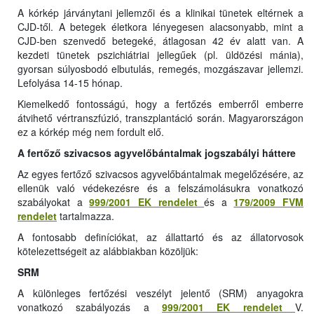
A kórkép járványtani jellemzői és a klinikai tünetek eltérnek a
CJD-től. A betegek életkora lényegesen alacsonyabb, mint a
CJD-ben szenvedő betegeké, átlagosan 42 év alatt van. A
kezdeti tünetek pszichiátriai jellegűek (pl. üldözési mánia),
gyorsan súlyosbodó elbutulás, remegés, mozgászavar jellemzi.
Lefolyása 14-15 hónap.
Kiemelkedő fontosságú, hogy a fertőzés emberről emberre
átvihető vértranszfúzió, transzplantáció során. Magyarországon
ez a kórkép még nem fordult elő.
A fertőző szivacsos agyvelőbántalmak jogszabályi háttere
Az egyes fertőző szivacsos agyvelőbántalmak megelőzésére, az
ellenük való védekezésre és a felszámolásukra vonatkozó
szabályokat a
999/2001 EK rendelet
és a
179/2009 FVM
rendelet
tartalmazza.
A fontosabb definíciókat, az állattartó és az állatorvosok
kötelezettségeit az alábbiakban közöljük:
SRM
A különleges fertőzési veszélyt jelentő (SRM) anyagokra
vonatkozó szabályozás a
999/2001 EK rendelet
V.