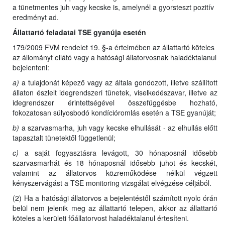
a tünetmentes juh vagy kecske is, amelynél a gyorsteszt pozitív
eredményt ad.
Állattartó feladatai TSE gyanúja esetén
179/2009 FVM rendelet 19. §-a értelmében az állattartó köteles
az állományt ellátó vagy a hatósági állatorvosnak haladéktalanul
bejelenteni:
a)
a tulajdonát képező vagy az általa gondozott, illetve szállított
állaton észlelt idegrendszeri tünetek, viselkedészavar, illetve az
idegrendszer érintettségével összefüggésbe hozható,
fokozatosan súlyosbodó kondícióromlás esetén a TSE gyanúját;
b)
a szarvasmarha, juh vagy kecske elhullását - az elhullás előtt
tapasztalt tünetektől függetlenül;
c)
a saját fogyasztásra levágott, 30 hónaposnál idősebb
szarvasmarhát és 18 hónaposnál idősebb juhot és kecskét,
valamint az állatorvos közreműködése nélkül végzett
kényszervágást a TSE monitoring vizsgálat elvégzése céljából.
(2) Ha a hatósági állatorvos a bejelentéstől számított nyolc órán
belül nem jelenik meg az állattartó telepen, akkor az állattartó
köteles a kerületi főállatorvost haladéktalanul értesíteni.