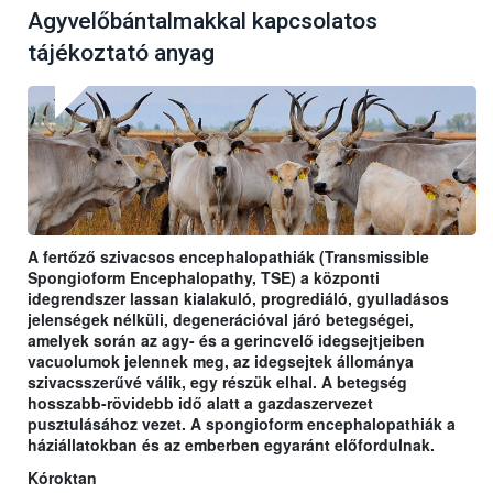
Agyvelőbántalmakkal kapcsolatos
tájékoztató anyag
A fertőző szivacsos encephalopathiák (Transmissible
Spongioform Encephalopathy, TSE) a központi
idegrendszer lassan kialakuló, progrediáló, gyulladásos
jelenségek nélküli, degenerációval járó betegségei,
amelyek során az agy- és a gerincvelő idegsejtjeiben
vacuolumok jelennek meg, az idegsejtek állománya
szivacsszerűvé válik, egy részük elhal. A betegség
hosszabb-rövidebb idő alatt a gazdaszervezet
pusztulásához vezet. A spongioform encephalopathiák a
háziállatokban és az emberben egyaránt előfordulnak.
Kóroktan