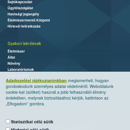
Sajtókapcsolat
Ügyfélszolgálat
Hatósági jogsegély
Élelmiszermentő Központ
Hírlevél feliratkozás
Gyakori kérdések
Élelmiszer
Állat
Növény
Laboratóriumok
Labor/Egyéb
Adatkezelési tájékoztatónkban
megismerheti, hogyan
gondoskodunk személyes adatai védelméről. Weboldalunk
cookie-kat (sütiket) használ a jobb felhasználói élmény
érdekében, melynek biztosításához kérjük, kattintson az
„Elfogadom” gombra.
Statisztikai célú sütik
Nemzeti Élelmiszerlánc-biztonsági Hivatal
Hirdetési célú sütik