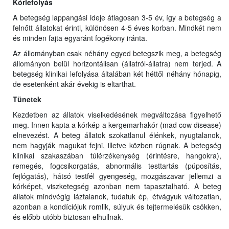
Kórlefolyás
A betegség lappangási ideje átlagosan 3-5 év, így a betegség a
felnőtt állatokat érinti, különösen 4-5 éves korban. Mindkét nem
és minden fajta egyaránt fogékony iránta.
Az állományban csak néhány egyed betegszik meg, a betegség
állományon belül horizontálisan (állatról-állatra) nem terjed. A
betegség klinikai lefolyása általában két héttől néhány hónapig,
de esetenként akár évekig is eltarthat.
Tünetek
Kezdetben az állatok viselkedésének megváltozása figyelhető
meg. Innen kapta a kórkép a kergemarhakór (mad cow disease)
elnevezést. A beteg állatok szokatlanul élénkek, nyugtalanok,
nem hagyják magukat fejni, illetve közben rúgnak. A betegség
klinikai szakaszában túlérzékenység (érintésre, hangokra),
remegés, fogcsikorgatás, abnormális testtartás (púposítás,
fejlógatás), hátsó testfél gyengeség, mozgászavar jellemzi a
kórképet, viszketegség azonban nem tapasztalható. A beteg
állatok mindvégig láztalanok, tudatuk ép, étvágyuk változatlan,
azonban a kondíciójuk romlik, súlyuk és tejtermelésük csökken,
és előbb-utóbb biztosan elhullnak.