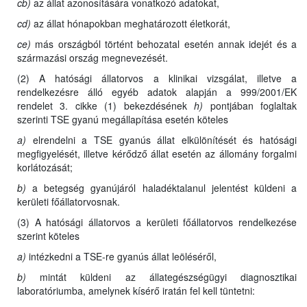
cb)
az állat azonosítására vonatkozó adatokat,
cd)
az állat hónapokban meghatározott életkorát,
ce)
más országból történt behozatal esetén annak idejét és a
származási ország megnevezését.
(2) A hatósági állatorvos a klinikai vizsgálat, illetve a
rendelkezésre álló egyéb adatok alapján a 999/2001/EK
rendelet 3. cikke (1) bekezdésének
h)
pontjában foglaltak
szerinti TSE gyanú megállapítása esetén köteles
a)
elrendelni a TSE gyanús állat elkülönítését és hatósági
megfigyelését, illetve kérődző állat esetén az állomány forgalmi
korlátozását;
b)
a betegség gyanújáról haladéktalanul jelentést küldeni a
kerületi főállatorvosnak.
(3) A hatósági állatorvos a kerületi főállatorvos rendelkezése
szerint köteles
a)
intézkedni a TSE-re gyanús állat leöléséről,
b)
mintát küldeni az állategészségügyi diagnosztikai
laboratóriumba, amelynek kísérő iratán fel kell tüntetni: