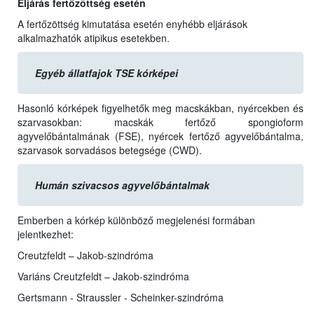
Eljárás fertőzöttség esetén
A fertőzöttség kimutatása esetén enyhébb eljárások
alkalmazhatók atipikus esetekben.
Egyéb állatfajok TSE kórképei
Hasonló kórképek figyelhetők meg macskákban, nyércekben és
szarvasokban: macskák fertőző spongioform
agyvelőbántalmának (FSE), nyércek fertőző agyvelőbántalma,
szarvasok sorvadásos betegsége (CWD).
Humán szivacsos agyvelőbántalmak
Emberben a kórkép különböző megjelenési formában
jelentkezhet:
Creutzfeldt – Jakob-szindróma
Variáns Creutzfeldt – Jakob-szindróma
Gertsmann - Straussler - Scheinker-szindróma