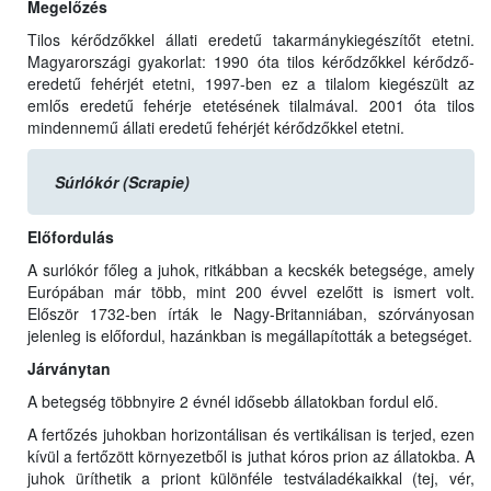
Megelőzés
Tilos kérődzőkkel állati eredetű takarmánykiegészítőt etetni.
Magyarországi gyakorlat: 1990 óta tilos kérődzőkkel kérődző-
eredetű fehérjét etetni, 1997-ben ez a tilalom kiegészült az
emlős eredetű fehérje etetésének tilalmával. 2001 óta tilos
mindennemű állati eredetű fehérjét kérődzőkkel etetni.
Súrlókór (Scrapie)
Előfordulás
A surlókór főleg a juhok, ritkábban a kecskék betegsége, amely
Európában már több, mint 200 évvel ezelőtt is ismert volt.
Először 1732-ben írták le Nagy-Britanniában, szórványosan
jelenleg is előfordul, hazánkban is megállapították a betegséget.
Járványtan
A betegség többnyire 2 évnél idősebb állatokban fordul elő.
A fertőzés juhokban horizontálisan és vertikálisan is terjed, ezen
kívül a fertőzött környezetből is juthat kóros prion az állatokba. A
juhok üríthetik a priont különféle testváladékaikkal (tej, vér,