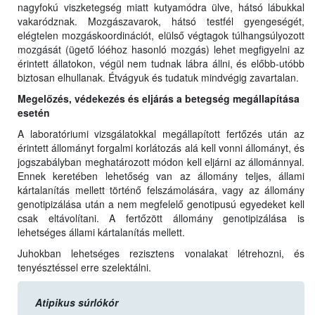
nagyfokú viszketegség miatt kutyamódra ülve, hátsó lábukkal
vakaródznak. Mozgászavarok, hátsó testfél gyengeségét,
elégtelen mozgáskoordinációt, elülső végtagok túlhangsúlyozott
mozgását (ügető lóéhoz hasonló mozgás) lehet megfigyelni az
érintett állatokon, végül nem tudnak lábra állni, és előbb-utóbb
biztosan elhullanak. Étvágyuk és tudatuk mindvégig zavartalan.
Megelőzés, védekezés és eljárás a betegség megállapítása
esetén
A laboratóriumi vizsgálatokkal megállapított fertőzés után az
érintett állományt forgalmi korlátozás alá kell vonni állományt, és
jogszabályban meghatározott módon kell eljárni az állománnyal.
Ennek keretében lehetőség van az állomány teljes, állami
kártalanítás mellett történő felszámolására, vagy az állomány
genotipizálása után a nem megfelelő genotipusú egyedeket kell
csak eltávolítani. A fertőzött állomány genotipizálása is
lehetséges állami kártalanítás mellett.
Juhokban lehetséges rezisztens vonalakat létrehozni, és
tenyésztéssel erre szelektálni.
Atipikus súrlókór