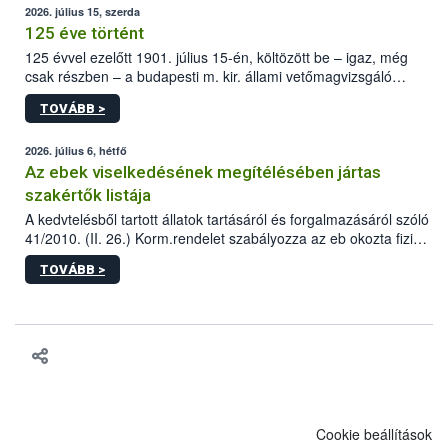
2026. július 15, szerda
125 éve történt
125 évvel ezelőtt 1901. július 15-én, költözött be – igaz, még
csak részben – a budapesti m. kir. állami vetőmagvizsgáló
állomás a Kis Rókus utca 15. szám alatti, Czigler Győző által
TOVÁBB >
tervezett új épületébe.
2026. július 6, hétfő
Az ebek viselkedésének megítélésében jártas
szakértők listája
A kedvtelésből tartott állatok tartásáról és forgalmazásáról szóló
41/2010. (II. 26.) Korm.rendelet szabályozza az eb okozta fizikai
sérülés, illetve ennek veszélye keletkezésekor felmerülő
TOVÁBB >
hatósági feladatokat, valamint a veszélyes eb tartását és annak
engedélyezését. Ezen eljárások során szükség esetén be kell
vonni az ebek viselkedésének megítélésében jártas szakértőt.
Cookie beállítások