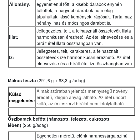
Állomány:
egyenetlenül főtt, a kisebb darabok enyhén
túlfőttek, a nagyobb darabok nem elég
átpuhultak, kissé kemények, rágósak. Tartalmaz
néhány inas és mócsingos darabot is.
Jellegezetes, telt, a felhasznált összetevők illata
Illat:
harmonikusan érezhető. Az étel elnevezése és a
bírált étel illata összhangban van.
Jellegzetes, telt, karakteres, a felhasznált
Íz:
összetevők íze harmonikusan érezhető. Az étel
elnevezése és a bírált étel íze összhangban van.
Mákos tészta
(291,6 g + 68,3 g /adag)
A mák szóratban jelentős mennyiségű növényi
Külső
eredetű, idegen anyag látható. Az étel undort
megjelenés:
keltő, az érzészervi bírálat nem lefolytatható.
Őszibarack befőtt (hámozott, felezett, cukrozott
lében)
(250 g/adag)
Egyenetlen méretű, élénk narancssárga színű