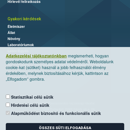
Hírlevél feliratkozás
Gyakori kérdések
Élelmiszer
Állat
Növény
Laboratóriumok
Labor/Egyéb
Adatkezelési tájékoztatónkban
megismerheti, hogyan
gondoskodunk személyes adatai védelméről. Weboldalunk
cookie-kat (sütiket) használ a jobb felhasználói élmény
érdekében, melynek biztosításához kérjük, kattintson az
„Elfogadom” gombra.
Statisztikai célú sütik
Nemzeti Élelmiszerlánc-biztonsági Hivatal
Hirdetési célú sütik
Cím: 1024 Budapest, Keleti Károly utca. 24.
Alapműködést biztosító és funkcionális sütik
Levelezési cím: 1525 Budapest. Pf. 30.
ÖSSZES SÜTI ELFOGADÁSA