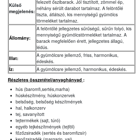
felezett őszibarack. Jól tisztított, zömmel ép,
Külső
néhány sérült darabot tartalmaz. A felöntőlé
megjelenés:
tiszta, átlátszó, kis mennyiségű gyümölcs
törmeléket tartalmaz.
A felöntőlé jellegzetes sűrűségű, sűrűn folyó, kis
mennyiségű gyümölcstörmeléket tartalmaz. A
Állomány:
barack megfelelően érett, jellegzetes állagú,
lédús.
A gyümölcsre jellemző, friss, harmonikus,
Illat:
édeskés.
Íz:
A gyümölcsre jellemző, harmonikus, édeskés.
Részletes összetétel/anyaghányad
:
hús (baromfi,sertés,marha)
húskészítmény, húskonzervek
belsőség, belsőség készítmények
hal, halkonzerv
tej, savanyított
tejtermékek (sajt, túró)
egyéb tejkészítmények (tejföl)
főzőzsiradék (sertés és baromfizsír)
kenőzsiradék (margarin, vaj)