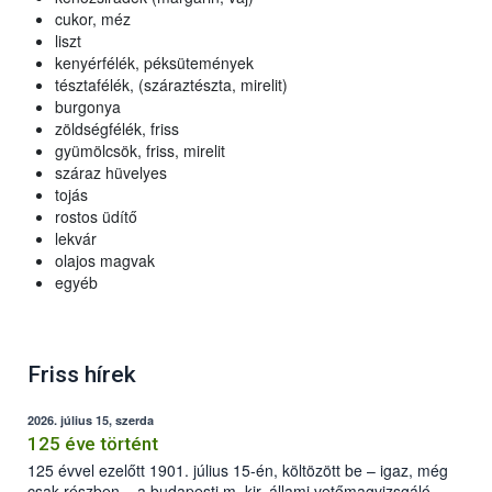
cukor, méz
liszt
kenyérfélék, péksütemények
tésztafélék, (száraztészta, mirelit)
burgonya
zöldségfélék, friss
gyümölcsök, friss, mirelit
száraz hüvelyes
tojás
rostos üdítő
lekvár
olajos magvak
egyéb
Friss hírek
2026. július 15, szerda
125 éve történt
125 évvel ezelőtt 1901. július 15-én, költözött be – igaz, még
csak részben – a budapesti m. kir. állami vetőmagvizsgáló