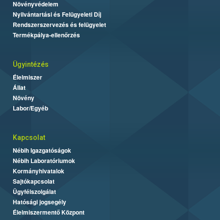
Növényvédelem
Nyilvántartási és Felügyeleti Díj
Rendszerszervezés és felügyelet
Termékpálya-ellenőrzés
Ügyintézés
Élelmiszer
Állat
Növény
Labor/Egyéb
Kapcsolat
Nébih Igazgatóságok
Nébih Laboratóriumok
Kormányhivatalok
Sajtókapcsolat
Ügyfélszolgálat
Hatósági jogsegély
Élelmiszermentő Központ