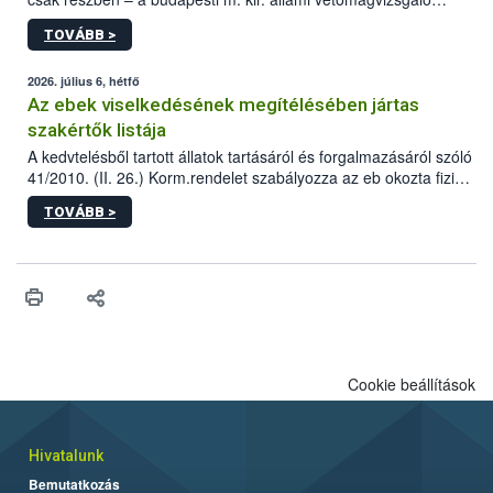
állomás a Kis Rókus utca 15. szám alatti, Czigler Győző által
TOVÁBB >
tervezett új épületébe.
2026. július 6, hétfő
Az ebek viselkedésének megítélésében jártas
szakértők listája
A kedvtelésből tartott állatok tartásáról és forgalmazásáról szóló
41/2010. (II. 26.) Korm.rendelet szabályozza az eb okozta fizikai
sérülés, illetve ennek veszélye keletkezésekor felmerülő
TOVÁBB >
hatósági feladatokat, valamint a veszélyes eb tartását és annak
engedélyezését. Ezen eljárások során szükség esetén be kell
vonni az ebek viselkedésének megítélésében jártas szakértőt.
Cookie beállítások
Hivatalunk
Bemutatkozás