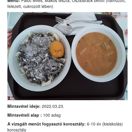
Menü:
Palóc leves, Mákos tészta, Őszibarack befőtt (hámozott,
felezett, cukrozott lében)
Mintavétel ideje:
2022.03.23.
Mintavételi alap :
100 adag
A vizsgált menüt fogyasztó korosztály:
6-10 év (kisiskolás)
korosztály