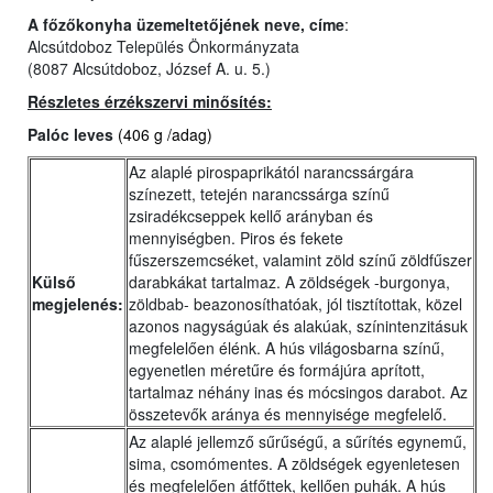
A főzőkonyha üzemeltetőjének neve, címe
:
Alcsútdoboz Település Önkormányzata
(8087 Alcsútdoboz, József A. u. 5.)
Részletes érzékszervi minősítés:
Palóc leves
(406 g /adag)
Az alaplé pirospaprikától narancssárgára
színezett, tetején narancssárga színű
zsiradékcseppek kellő arányban és
mennyiségben. Piros és fekete
fűszerszemcséket, valamint zöld színű zöldfűszer
Külső
darabkákat tartalmaz. A zöldségek -burgonya,
megjelenés:
zöldbab- beazonosíthatóak, jól tisztítottak, közel
azonos nagyságúak és alakúak, színintenzitásuk
megfelelően élénk. A hús világosbarna színű,
egyenetlen méretűre és formájúra aprított,
tartalmaz néhány inas és mócsingos darabot. Az
összetevők aránya és mennyisége megfelelő.
Az alaplé jellemző sűrűségű, a sűrítés egynemű,
sima, csomómentes. A zöldségek egyenletesen
és megfelelően átfőttek, kellően puhák. A hús