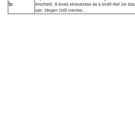
Íz:
érezhető. A leves elnevezése és a bírált étel íze ö
van. Idegen íztől mentes.