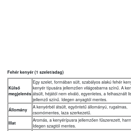
Fehér kenyér (1 szelet/adag)
Egy szelet, formában sült, szabályos alakú fehér keny
Külső
kenyér típusára jellemzően világosbarna színű. A ke
megjelenés
átsült, héjától nem elváló, egyenletes, a felhasznált li
jellemző színű. Idegen anyagtól mentes.
A kenyérbél átsült, egyöntetű állományú, rugalmas,
Állomány
csomómentes, laza szerkezetű.
Aromás, a kenyérípusra jellemzően fűszerezett, har
Illat
Idegen szagtól mentes.