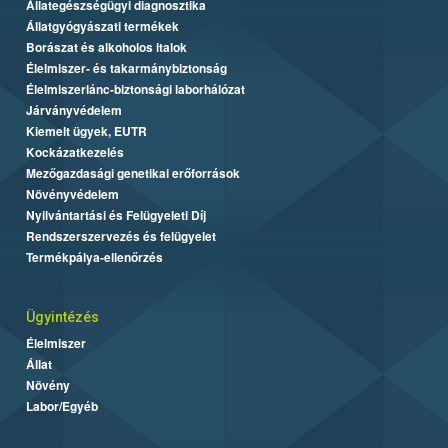
Állategészségügyi diagnosztika
Állatgyógyászati termékek
Borászat és alkoholos italok
Élelmiszer- és takarmánybiztonság
Élelmiszerlánc-biztonsági laborhálózat
Járványvédelem
Kiemelt ügyek, EUTR
Kockázatkezelés
Mezőgazdasági genetikai erőforrások
Növényvédelem
Nyilvántartási és Felügyeleti Díj
Rendszerszervezés és felügyelet
Termékpálya-ellenőrzés
Ügyintézés
Élelmiszer
Állat
Növény
Labor/Egyéb