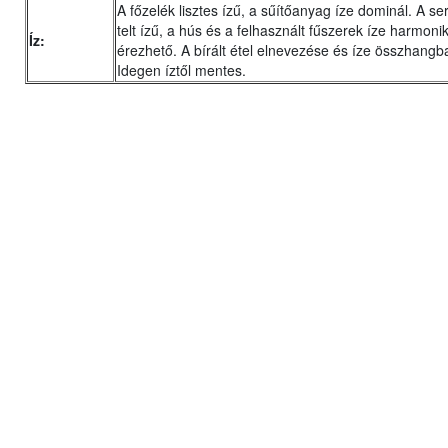
A főzelék lisztes ízű, a sűítőanyag íze dominál. A se
telt ízű, a hús és a felhasznált fűszerek íze harmon
Íz:
érezhető. A bírált étel elnevezése és íze összhangb
Idegen íztől mentes.