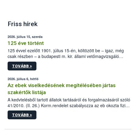
Friss hírek
2026. július 15, szerda
125 éve történt
125 évvel ezelőtt 1901. július 15-én, költözött be – igaz, még
csak részben – a budapesti m. kir. állami vetőmagvizsgáló
állomás a Kis Rókus utca 15. szám alatti, Czigler Győző által
TOVÁBB >
tervezett új épületébe.
2026. július 6, hétfő
Az ebek viselkedésének megítélésében jártas
szakértők listája
A kedvtelésből tartott állatok tartásáról és forgalmazásáról szóló
41/2010. (II. 26.) Korm.rendelet szabályozza az eb okozta fizikai
sérülés, illetve ennek veszélye keletkezésekor felmerülő
TOVÁBB >
hatósági feladatokat, valamint a veszélyes eb tartását és annak
engedélyezését. Ezen eljárások során szükség esetén be kell
vonni az ebek viselkedésének megítélésében jártas szakértőt.