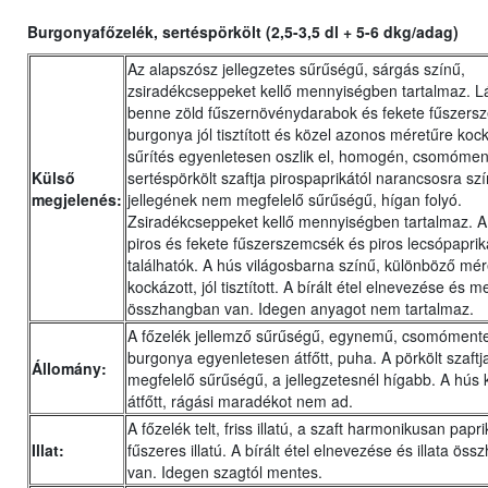
Burgonyafőzelék, sertéspörkölt (2,5-3,5 dl + 5-6 dkg/adag)
Az alapszósz jellegzetes sűrűségű, sárgás színű,
zsiradékcseppeket kellő mennyiségben tartalmaz. L
benne zöld fűszernövénydarabok és fekete fűszers
burgonya jól tisztított és közel azonos méretűre kock
sűrítés egyenletesen oszlik el, homogén, csomómen
Külső
sertéspörkölt szaftja pirospaprikától narancsosra szí
megjelenés:
jellegének nem megfelelő sűrűségű, hígan folyó.
Zsiradékcseppeket kellő mennyiségben tartalmaz. A
piros és fekete fűszerszemcsék és piros lecsópapri
találhatók. A hús világosbarna színű, különböző mér
kockázott, jól tisztított. A bírált étel elnevezése és 
összhangban van. Idegen anyagot nem tartalmaz.
A főzelék jellemző sűrűségű, egynemű, csomómente
burgonya egyenletesen átfőtt, puha. A pörkölt szaft
Állomány:
megfelelő sűrűségű, a jellegzetesnél hígabb. A hús 
átfőtt, rágási maradékot nem ad.
A főzelék telt, friss illatú, a szaft harmonikusan papr
Illat:
fűszeres illatú. A bírált étel elnevezése és illata ös
van. Idegen szagtól mentes.