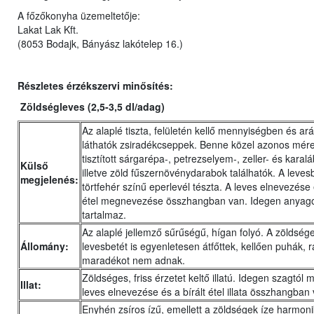
A főzőkonyha üzemeltetője:
Lakat Lak Kft.
(8053 Bodajk, Bányász lakótelep 16.)
Részletes érzékszervi minősítés:
Zöldségleves (2,5-3,5 dl/adag)
Az alaplé tiszta, felületén kellő mennyiségben és a
láthatók zsiradékcseppek. Benne közel azonos méret
tisztított sárgarépa-, petrezselyem-, zeller- és kara
Külső
illetve zöld fűszernövénydarabok találhatók. A leves
megjelenés:
törtfehér színű eperlevél tészta. A leves elnevezése 
étel megnevezése összhangban van. Idegen anyag
tartalmaz.
Az alaplé jellemző sűrűségű, hígan folyó. A zöldség
Állomány:
levesbetét is egyenletesen átfőttek, kellően puhák, r
maradékot nem adnak.
Zöldséges, friss érzetet keltő illatú. Idegen szagtól 
Illat:
leves elnevezése és a bírált étel illata összhangban
Enyhén zsíros ízű, emellett a zöldségek íze harmon