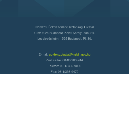
Nemzeti Élelmiszerlánc-biztonsági Hivatal
Cím: 1024 Budapest, Keleti Károly utca. 24.
Levelezési cím: 1525 Budapest. Pf. 30.
E-mail:
ugyfelszolgalat@nebih.gov.hu
Zöld szám: 06-80/263-244
Telefon: 06-1/ 336-9000
Fax: 06-1/336-9479