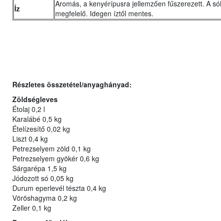
Aromás, a kenyérípusra jellemzően fűszerezett. A só
Íz
megfelelő. Idegen íztől mentes.
Részletes összetétel/anyaghányad:
Zöldségleves
Étolaj 0,2 l
Karalábé 0,5 kg
Ételízesítő 0,02 kg
Liszt 0,4 kg
Petrezselyem zöld 0,1 kg
Petrezselyem gyökér 0,6 kg
Sárgarépa 1,5 kg
Jódozott só 0,05 kg
Durum eperlevél tészta 0,4 kg
Vöröshagyma 0,2 kg
Zeller 0,1 kg