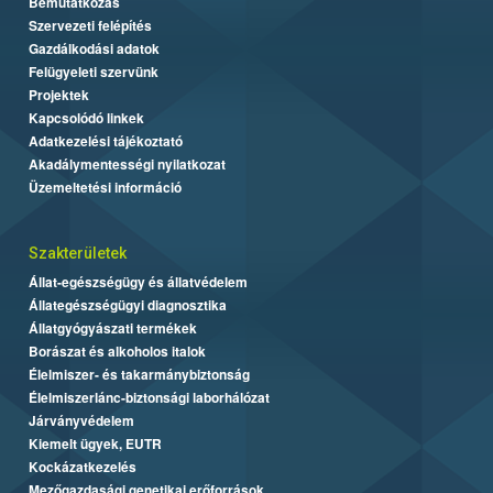
Bemutatkozás
Szervezeti felépítés
Gazdálkodási adatok
Felügyeleti szervünk
Projektek
Kapcsolódó linkek
Adatkezelési tájékoztató
Akadálymentességi nyilatkozat
Üzemeltetési információ
Szakterületek
Állat-egészségügy és állatvédelem
Állategészségügyi diagnosztika
Állatgyógyászati termékek
Borászat és alkoholos italok
Élelmiszer- és takarmánybiztonság
Élelmiszerlánc-biztonsági laborhálózat
Járványvédelem
Kiemelt ügyek, EUTR
Kockázatkezelés
Mezőgazdasági genetikai erőforrások