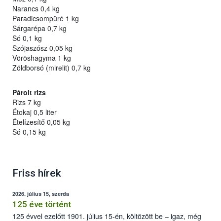
Narancs 0,4 kg
Paradicsompüré 1 kg
Sárgarépa 0,7 kg
Só 0,1 kg
Szójaszósz 0,05 kg
Vöröshagyma 1 kg
Zöldborsó (mirelit) 0,7 kg
Párolt rizs
Rizs 7 kg
Étokaj 0,5 liter
Ételízesítő 0,05 kg
Só 0,15 kg
Friss hírek
2026. július 15, szerda
125 éve történt
125 évvel ezelőtt 1901. július 15-én, költözött be – igaz, még