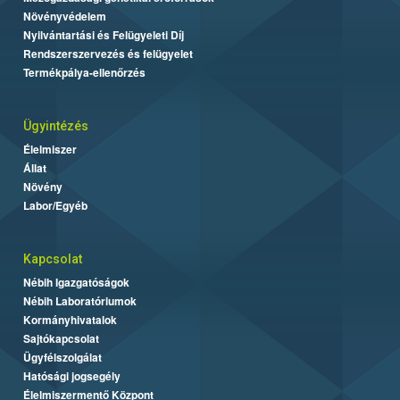
Növényvédelem
Nyilvántartási és Felügyeleti Díj
Rendszerszervezés és felügyelet
Termékpálya-ellenőrzés
Ügyintézés
Élelmiszer
Állat
Növény
Labor/Egyéb
Kapcsolat
Nébih Igazgatóságok
Nébih Laboratóriumok
Kormányhivatalok
Sajtókapcsolat
Ügyfélszolgálat
Hatósági jogsegély
Élelmiszermentő Központ