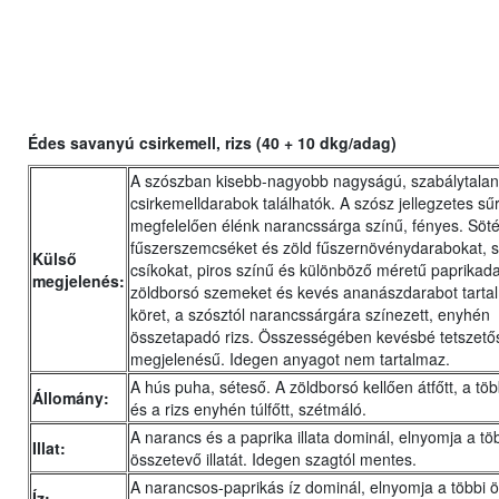
Édes savanyú csirkemell, rizs (40 + 10 dkg/adag)
A szószban kisebb-nagyobb nagyságú, szabálytalan
csirkemelldarabok találhatók. A szósz jellegzetes sű
megfelelően élénk narancssárga színű, fényes. Söté
fűszerszemcséket és zöld fűszernövénydarabokat, 
Külső
csíkokat, piros színű és különböző méretű paprikad
megjelenés:
zöldborsó szemeket és kevés ananászdarabot tarta
köret, a szósztól narancssárgára színezett, enyhén
összetapadó rizs. Összességében kevésbé tetszető
megjelenésű. Idegen anyagot nem tartalmaz.
A hús puha, séteső. A zöldborsó kellően átfőtt, a tö
Állomány:
és a rizs enyhén túlfőtt, szétmáló.
A narancs és a paprika illata dominál, elnyomja a tö
Illat:
összetevő illatát. Idegen szagtól mentes.
A narancsos-paprikás íz dominál, elnyomja a többi 
Íz: