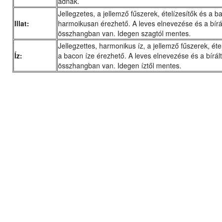
adnak.
Jellegzetes, a jellemző fűszerek, ételízesítők és a ba
Illat:
harmoikusan érezhető. A leves elnevezése és a bírált 
összhangban van. Idegen szagtól mentes.
Jellegzettes, harmonikus íz, a jellemző fűszerek, éte
Íz:
a bacon íze érezhető. A leves elnevezése és a bírált
összhangban van. Idegen íztől mentes.