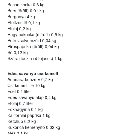
Bacon kocka 0,6 kg
Bors (őrölt) 0,01 kg
Burgonya 4 kg
Ételízesítő 0,1 kg
Étolaj 0,2 kg
Hagymakocka (mirelit) 0,5 kg
Petrezselyemzöld 0,04 kg
Pirospaprika (őrölt) 0,04 kg
Só 0,12 kg
Száraztészta (4 tojásos) 1 kg
Édes savanyú csirkemell
Ananász konzerv 0,7 kg
Csirkemell filé 10 kg
Ecet 0,1 liter
Édes-savanyú alap 0,4 kg
Étolaj 0,7 liter
Fokhagyma 0,1 kg
Kaliforniai paprika 1 kg
Ketchup 0,2 kg
Kukorica keményítő 0,02 kg
Méz 0,1 kg