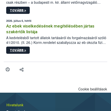
csak részben – a budapesti m. kir. állami vetőmagvizsgáló
állomás a Kis Rókus utca 15. szám alatti, Czigler Győző által
TOVÁBB >
tervezett új épületébe.
2026. július 6, hétfő
Az ebek viselkedésének megítélésében jártas
szakértők listája
A kedvtelésből tartott állatok tartásáról és forgalmazásáról szóló
41/2010. (II. 26.) Korm.rendelet szabályozza az eb okozta fizikai
sérülés, illetve ennek veszélye keletkezésekor felmerülő
TOVÁBB >
hatósági feladatokat, valamint a veszélyes eb tartását és annak
engedélyezését. Ezen eljárások során szükség esetén be kell
vonni az ebek viselkedésének megítélésében jártas szakértőt.
Cookie beállítások
Hivatalunk