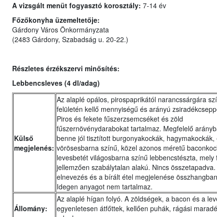
A vizsgált menüt fogyasztó korosztály:
7-14 év
Főzőkonyha üzemeltetője:
Gárdony Város Önkormányzata
(2483 Gárdony, Szabadság u. 20-22.)
Részletes érzékszervi minősítés:
Lebbencsleves (4 dl/adag)
Az alaplé opálos, pirospaprikától narancssárgára szí
felületén kellő mennyiségű és arányú zsiradékcsepp
Piros és fekete fűszerzsemcséket és zöld
fűszernövénydarabokat tartalmaz. Megfelelő arányb
Külső
benne jól tisztított burgonyakockák, hagymakockák,
megjelenés:
vörösesbarna színű, közel azonos méretű baconkoc
levesbetét világosbarna színű lebbencstészta, mely f
jellemzően szabálytalan alakú. Nincs összetapadva.
elnevezés és a bírált étel megjelenése összhangban
Idegen anyagot nem tartalmaz.
Az alaplé hígan folyó. A zöldségek, a bacon és a lev
Állomány:
egyenletesen átfőttek, kellően puhák, rágási marad