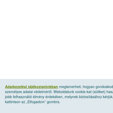
Adatkezelési tájékoztatónkban
megismerheti, hogyan gondosko
személyes adatai védelméről. Weboldalunk cookie-kat (sütiket) has
jobb felhasználói élmény érdekében, melynek biztosításához kérjük
kattintson az „Elfogadom” gombra.