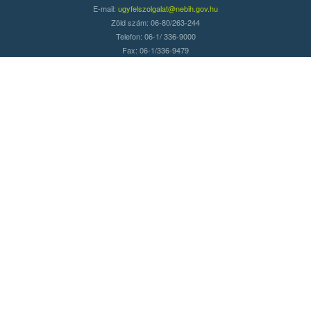
E-mail:
ugyfelszolgalat@nebih.gov.hu
Zöld szám: 06-80/263-244
Telefon: 06-1/ 336-9000
Fax: 06-1/336-9479