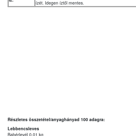
ízét. Idegen íztől mentes.
Részletes összetétel/anyaghányad 100 adagra:
Lebbencsleves
Babérlevél 0,01 kg