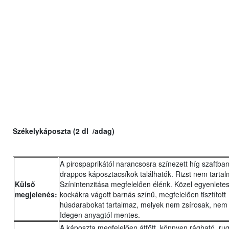
Székelykáposzta (2 dl /adag)
A pirospaprikától narancsosra színezett híg szaftba
drappos káposztacsíkok találhatók. Rizst nem tartal
Külső
Színintenzitása megfelelően élénk. Közel egyenlet
megjelenés:
kockákra vágott barnás színű, megfelelően tisztított
húsdarabokat tartalmaz, melyek nem zsírosak, nem
Idegen anyagtól mentes.
A káposzta megfelelően átfőtt, könnyen rágható, ru