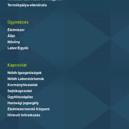
Termékpálya-ellenőrzés
Ügyintézés
Élelmiszer
Állat
Növény
Labor/Egyéb
Kapcsolat
Nébih Igazgatóságok
Nébih Laboratóriumok
Kormányhivatalok
Sajtókapcsolat
Ügyfélszolgálat
Hatósági jogsegély
Élelmiszermentő Központ
Hírlevél feliratkozás