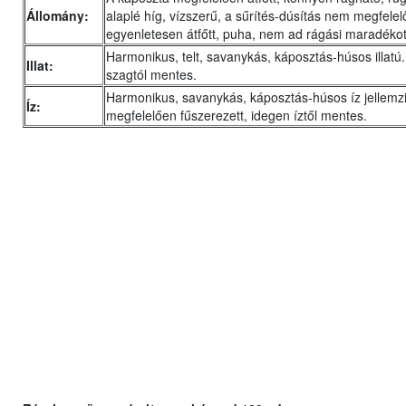
Állomány:
alaplé híg, vízszerű, a sűrítés-dúsítás nem megfelel
egyenletesen átfőtt, puha, nem ad rágási maradékot
Harmonikus, telt, savanykás, káposztás-húsos illatú
Illat:
szagtól mentes.
Harmonikus, savanykás, káposztás-húsos íz jellemzi
Íz:
megfelelően fűszerezett, idegen íztől mentes.