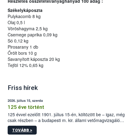
Részletes összetétel/anyaghányad 100 adag :
Székelykáposzta
Pulykacomb 8 kg
Olaj 0,5 l
Vöröshagyma 2,5 kg
Csemege paprika 0,09 kg
Só 0,12 kg
Pirosarany 1 db
Őrölt bors 10 g
Savanyított káposzta 20 kg
Tejföl 12% 0,65 kg
Friss hírek
2026. július 15, szerda
125 éve történt
125 évvel ezelőtt 1901. július 15-én, költözött be – igaz, még
csak részben – a budapesti m. kir. állami vetőmagvizsgáló
állomás a Kis Rókus utca 15. szám alatti, Czigler Győző által
TOVÁBB >
tervezett új épületébe.