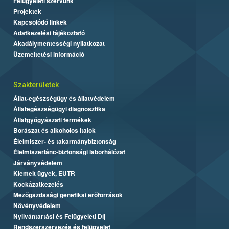
Felügyeleti szervünk
Projektek
Kapcsolódó linkek
Adatkezelési tájékoztató
Akadálymentességi nyilatkozat
Üzemeltetési információ
Szakterületek
Állat-egészségügy és állatvédelem
Állategészségügyi diagnosztika
Állatgyógyászati termékek
Borászat és alkoholos italok
Élelmiszer- és takarmánybiztonság
Élelmiszerlánc-biztonsági laborhálózat
Járványvédelem
Kiemelt ügyek, EUTR
Kockázatkezelés
Mezőgazdasági genetikai erőforrások
Növényvédelem
Nyilvántartási és Felügyeleti Díj
Rendszerszervezés és felügyelet