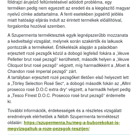
földrajzi árujelző feltüntetésével adódott probléma, egy
terméken pedig nem egyezett az eredeti és a kiegészítő magyar
nyelvű címke adattartalma. A fenti esetekben jogsértő jelölés
miatt hatósági eljárás indult az érintett termékek előállítóival,
forgalomba hozóival szemben.
A Szupermenta terméktesztek egyik legnépszerűbb mozzanata
a kedveltségi vizsgálat, melynek során szakértők és laikusok
pontozzák a termékeket. Értékelésük alapján a palackban
erjesztett rozé pezsgők közül a dobogó legfelső fokára a „Veuve
Pelletier brut rosé pezsgő” kerülhetett, második helyen a „Veuve
Clicquot brut rosé pezsgő” végzett, míg harmadikként a „Moet &
Chandon rosé imperial pezsgő” zárt.
A tartályban erjesztett rozé pezsgőket illetően első helyezett lett
a „Törley Selection Rosé Sec", a dobogó második fokán az „Allini
prosecco rosé D.O.C extra dry” végzett, a harmadik helyet pedig
a „Tesco Finest D.O.C. Prosecco rosé brut pezsgő” érdemelte
ki.
További információk, érdekességek és a részletes vizsgálati
eredmények elérhetőek a Nébih Szupermenta termékteszt
oldalán:
https://szupermenta.hu/meg-a-buborekokat-is-
megvizsgaltuk-a-roze-pezsgok-tesztjen/