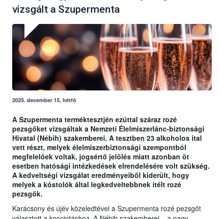
vizsgált a Szupermenta
2025. december 15, hétfő
A Szupermenta terméktesztjén ezúttal száraz rozé
pezsgőket vizsgáltak a Nemzeti Élelmiszerlánc-biztonsági
Hivatal (Nébih) szakemberei. A tesztben 23 alkoholos ital
vett részt, melyek élelmiszerbiztonsági szempontból
megfelelőek voltak, jogsértő jelölés miatt azonban öt
esetben hatósági intézkedések elrendelésére volt szükség.
A kedveltségi vizsgálat eredményeiből kiderült, hogy
melyek a kóstolók által legkedveltebbnek ítélt rozé
pezsgők.
Karácsony és újév közeledtével a Szupermenta rozé pezsgőt
választott a koccintáshoz. A Nébih szakemberei – a nagy