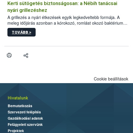
védekezésre. Az Oroganic készítmény kis kiszerelésben kiskerti
Kerti sütögetés biztonságosan: a Nébih tanácsai
felhasználók számára is elérhető és ökológiai termesztésben is
nyári grillezéshez
engedélyezett.
A grillezés a nyári étkezések egyik legkedveltebb formája. A
meleg időjárás azonban a kórokozó, romlást okozó baktériumok
gyorsabb szaporodásának is kedvez. A szabadtéri sütögetés
TOVÁBB >
ezért nem csupán a megfelelő sütési technikáról szól: legalább
ilyen fontos az alapanyagok biztonságos kezelése, az alapvető
higiéniai szabályok betartása, a megfelelő hőkezelés, valamint a
maradékok szakszerű tárolása. A Nemzeti Élelmiszerlánc-
biztonsági Hivatal (Nébih) Oktatási Programja összegyűjtötte a
biztonságos grillezés legfontosabb tudnivalóit.
Cookie beállítások
Hivatalunk
Bemutatkozás
Szervezeti felépítés
Gazdálkodási adatok
Felügyeleti szervünk
Projektek