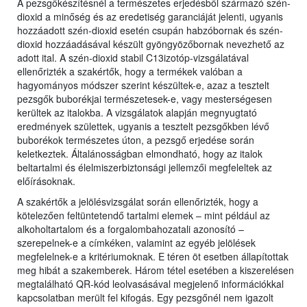
A pezsgőkészítésnél a természetes erjedésből származó szén-
dioxid a minőség és az eredetiség garanciáját jelenti, ugyanis
hozzáadott szén-dioxid esetén csupán habzóbornak és szén-
dioxid hozzáadásával készült gyöngyözőbornak nevezhető az
adott ital. A szén-dioxid stabil C13izotóp-vizsgálatával
ellenőrizték a szakértők, hogy a termékek valóban a
hagyományos módszer szerint készültek-e, azaz a tesztelt
pezsgők buborékjai természetesek-e, vagy mesterségesen
kerültek az italokba. A vizsgálatok alapján megnyugtató
eredmények születtek, ugyanis a tesztelt pezsgőkben lévő
buborékok természetes úton, a pezsgő erjedése során
keletkeztek. Általánosságban elmondható, hogy az italok
beltartalmi és élelmiszerbiztonsági jellemzői megfeleltek az
előírásoknak.
A szakértők a jelölésvizsgálat során ellenőrizték, hogy a
kötelezően feltüntetendő tartalmi elemek – mint például az
alkoholtartalom és a forgalombahozatali azonosító –
szerepelnek-e a címkéken, valamint az egyéb jelölések
megfelelnek-e a kritériumoknak. E téren öt esetben állapítottak
meg hibát a szakemberek. Három tétel esetében a kiszerelésen
megtalálható QR-kód leolvasásával megjelenő információkkal
kapcsolatban merült fel kifogás. Egy pezsgőnél nem igazolt