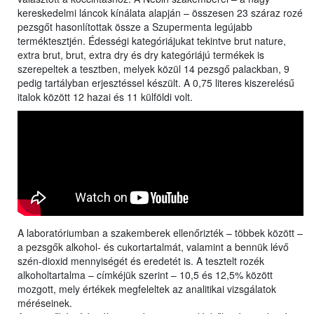
kereskedelmi láncok kínálata alapján – összesen 23 száraz rozé
pezsgőt hasonlítottak össze a Szupermenta legújabb
terméktesztjén. Édességi kategóriájukat tekintve brut nature,
extra brut, brut, extra dry és dry kategóriájú termékek is
szerepeltek a tesztben, melyek közül 14 pezsgő palackban, 9
pedig tartályban erjesztéssel készült. A 0,75 literes kiszerelésű
italok között 12 hazai és 11 külföldi volt.
A laboratóriumban a szakemberek ellenőrizték – többek között –
a pezsgők alkohol- és cukortartalmát, valamint a bennük lévő
szén-dioxid mennyiségét és eredetét is. A tesztelt rozék
alkoholtartalma – címkéjük szerint – 10,5 és 12,5% között
mozgott, mely értékek megfeleltek az analitikai vizsgálatok
méréseinek.