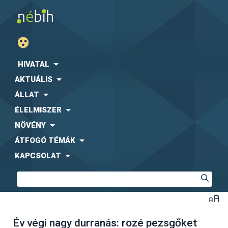
HIVATAL
AKTUÁLIS
ÁLLAT
ÉLELMISZER
NÖVÉNY
ÁTFOGÓ TÉMÁK
KAPCSOLAT
Év végi nagy durranás: rozé pezsgőket