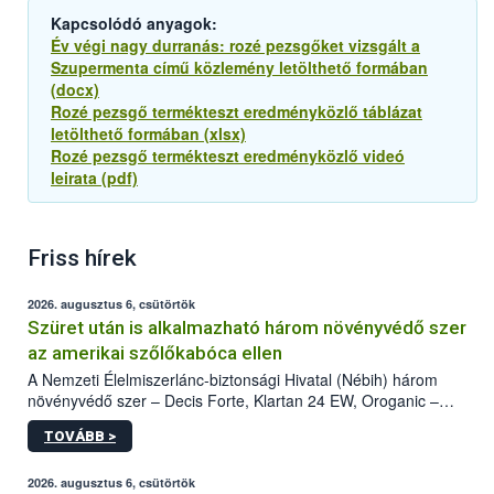
Kapcsolódó anyagok:
Év végi nagy durranás: rozé pezsgőket vizsgált a
Szupermenta című közlemény letölthető formában
(docx)
Rozé pezsgő termékteszt eredményközlő táblázat
letölthető formában (xlsx)
Rozé pezsgő termékteszt eredményközlő videó
leirata (pdf)
Friss hírek
2026. augusztus 6, csütörtök
Szüret után is alkalmazható három növényvédő szer
az amerikai szőlőkabóca ellen
A Nemzeti Élelmiszerlánc-biztonsági Hivatal (Nébih) három
növényvédő szer – Decis Forte, Klartan 24 EW, Oroganic –
engedélyokiratát módosította, így azok a szüretet követően,
TOVÁBB >
egészen a vesszőérettség (BBCH 91) stádiumáig
felhasználhatóak a szőlőben. A kiterjesztések célja, hogy a korai
érésű szőlőkben is legyen lehetőség a károsító elleni további
2026. augusztus 6, csütörtök