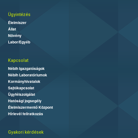
Ügyintézés
Élelmiszer
Állat
Növény
Labor/Egyéb
Kapcsolat
Nébih Igazgatóságok
Nébih Laboratóriumok
Kormányhivatalok
Sajtókapcsolat
Ügyfélszolgálat
Hatósági jogsegély
Élelmiszermentő Központ
Hírlevél feliratkozás
Gyakori kérdések