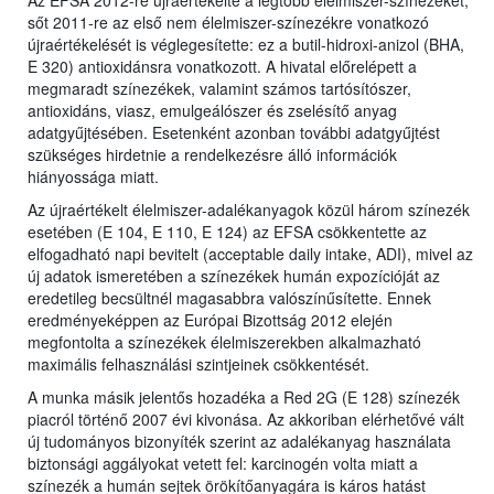
Az EFSA 2012-re újraértékelte a legtöbb élelmiszer-színezéket,
sőt 2011-re az első nem élelmiszer-színezékre vonatkozó
újraértékelését is véglegesítette: ez a butil-hidroxi-anizol (BHA,
E 320) antioxidánsra vonatkozott. A hivatal előrelépett a
megmaradt színezékek, valamint számos tartósítószer,
antioxidáns, viasz, emulgeálószer és zselésítő anyag
adatgyűjtésében. Esetenként azonban további adatgyűjtést
szükséges hirdetnie a rendelkezésre álló információk
hiányossága miatt.
Az újraértékelt élelmiszer-adalékanyagok közül három színezék
esetében (E 104, E 110, E 124) az EFSA csökkentette az
elfogadható napi bevitelt (acceptable daily intake, ADI), mivel az
új adatok ismeretében a színezékek humán expozícióját az
eredetileg becsültnél magasabbra valószínűsítette. Ennek
eredményeképpen az Európai Bizottság 2012 elején
megfontolta a színezékek élelmiszerekben alkalmazható
maximális felhasználási szintjeinek csökkentését.
A munka másik jelentős hozadéka a Red 2G (E 128) színezék
piacról történő 2007 évi kivonása. Az akkoriban elérhetővé vált
új tudományos bizonyíték szerint az adalékanyag használata
biztonsági aggályokat vetett fel: karcinogén volta miatt a
színezék a humán sejtek örökítőanyagára is káros hatást