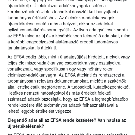
újraértékelje. Új élelmiszer-adalékanyagok esetén a
kérelmezőnek részletes technikai dossziét kell benyújtani a
tudományos értékeléshez. Az élelmiszer-adalékanyagok
újraértékelése esetén más a helyzet, ekkor az adatokat
nyilvános adatkérés során gyűjtik. Az ilyen adatgyűjtések során
az EFSA mind az új és a későbbiekben felmerülő adatokat, mind
a korábbi engedélyezést alátámasztó eredeti tudományos
tanulmányokat is áttekinti.
Az EFSA eddig több, mint 10 adatgyűjtést hirdetett, melyek vagy
teljes élelmiszer-adalékanyag csoportokra vagy osztályokra
vonatkoznak, vagy specifikusan egy vagy néhány rokon
élelmiszer-adalékanyagra. Az EFSA áttekinti és rendszerezi a
tudományosan releváns dokumentumokat, mielőtt a szakértők
általi értékelésük megtörténne. A tudósoktól, kutatóközpontoktól,
illetékes nemzeti hatóságoktól és más érdekelt felektől
származó adatok biztosítják, hogy az EFSA a legmegbízhatóbb
rendelkezésre álló tudományos adatok felhasználásával a
lehető legjobb értékelést végezze.
Elegendő adat áll az EFSA rendelkezésére? Van hatása az
újraértékelésnek?