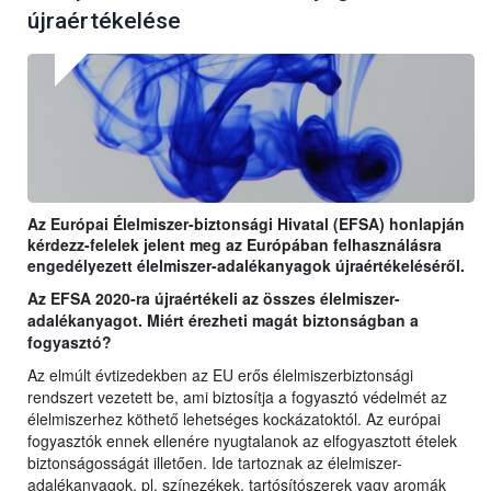
újraértékelése
Az Európai Élelmiszer-biztonsági Hivatal (EFSA) honlapján
kérdezz-felelek jelent meg az Európában felhasználásra
engedélyezett élelmiszer-adalékanyagok újraértékeléséről.
Az EFSA 2020-ra újraértékeli az összes élelmiszer-
adalékanyagot. Miért érezheti magát biztonságban a
fogyasztó?
Az elmúlt évtizedekben az EU erős élelmiszerbiztonsági
rendszert vezetett be, ami biztosítja a fogyasztó védelmét az
élelmiszerhez köthető lehetséges kockázatoktól. Az európai
fogyasztók ennek ellenére nyugtalanok az elfogyasztott ételek
biztonságosságát illetően. Ide tartoznak az élelmiszer-
adalékanyagok, pl. színezékek, tartósítószerek vagy aromák