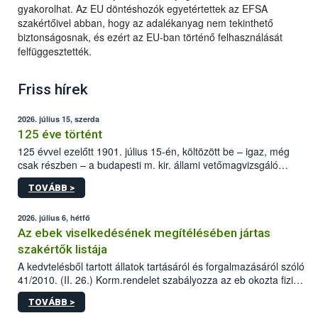
gyakorolhat. Az EU döntéshozók egyetértettek az EFSA
szakértőivel abban, hogy az adalékanyag nem tekinthető
biztonságosnak, és ezért az EU-ban történő felhasználását
felfüggesztették.
Friss hírek
2026. július 15, szerda
125 éve történt
125 évvel ezelőtt 1901. július 15-én, költözött be – igaz, még
csak részben – a budapesti m. kir. állami vetőmagvizsgáló
állomás a Kis Rókus utca 15. szám alatti, Czigler Győző által
TOVÁBB >
tervezett új épületébe.
2026. július 6, hétfő
Az ebek viselkedésének megítélésében jártas
szakértők listája
A kedvtelésből tartott állatok tartásáról és forgalmazásáról szóló
41/2010. (II. 26.) Korm.rendelet szabályozza az eb okozta fizikai
sérülés, illetve ennek veszélye keletkezésekor felmerülő
TOVÁBB >
hatósági feladatokat, valamint a veszélyes eb tartását és annak