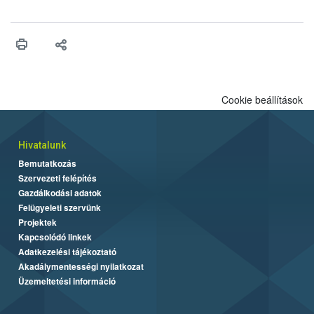
engedélyezését. Ezen eljárások során szükség esetén be kell
vonni az ebek viselkedésének megítélésében jártas szakértőt.
Cookie beállítások
Hivatalunk
Bemutatkozás
Szervezeti felépítés
Gazdálkodási adatok
Felügyeleti szervünk
Projektek
Kapcsolódó linkek
Adatkezelési tájékoztató
Akadálymentességi nyilatkozat
Üzemeltetési információ