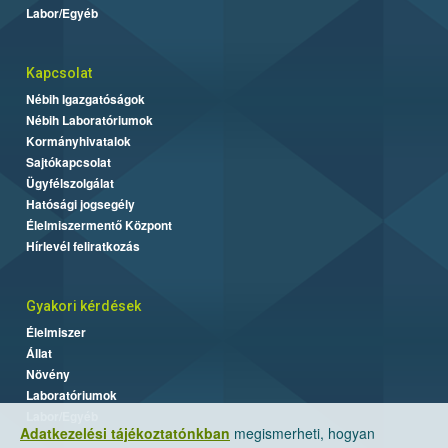
Labor/Egyéb
Kapcsolat
Nébih Igazgatóságok
Nébih Laboratóriumok
Kormányhivatalok
Sajtókapcsolat
Ügyfélszolgálat
Hatósági jogsegély
Élelmiszermentő Központ
Hírlevél feliratkozás
Gyakori kérdések
Élelmiszer
Állat
Növény
Laboratóriumok
Labor/Egyéb
Adatkezelési tájékoztatónkban
megismerheti, hogyan