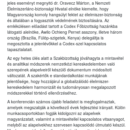
jeles eseményt megnyitó dr. Oravecz Márton, a Nemzeti
Élelmiszerlánc-biztonsági Hivatal elnöke kiemelte, hogy
Magyarország komoly hangsúlyt fektet az élelmiszer-biztonság
és általában a fogyasztók védelmének biztosítására. Az
emlékülésen előadást tartott a Codex Főbizottság hazánkba
látogató alelnöke, Awilo Ochieng Pernet asszony, illetve három
ország (Brazília, Fülöp-szigetek, Kenya) delegáltja is
megosztotta a jelenlévőkkel a Codex-szel kapcsolatos
tapasztalatait.
Az egy hetes ülés alatt a Szakbizottság jóváhagyta a mintavétel
és analitikai módszerek nemzetközi kereskedelemben való
szerepének alapelveiről készülő dokumentum módosított
változatát. A szakértők e standardalkotási munkájának
jelentősége, hogy hozzájárul a globalizálódó élelmiszer-
kereskedelem harmonizált és tudományosan megalapozott
módszerekkel történő ellenőrzéséhez.
A konferencián számos újabb feladatot is megfogalmaztak,
amelyek megszabják a következő évek fejlesztési irányait. Külön
munkacsoportokban fogják kidolgozni az alapelvek
magyarázatait, valamint a mintavétellel kapcsolatos vitaanyagot,
melyből az alapelvekhez szervesen kapcsolódó útmutató készül.