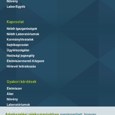
Növény
Labor/Egyéb
Kapcsolat
Nébih Igazgatóságok
Nébih Laboratóriumok
Kormányhivatalok
Sajtókapcsolat
Ügyfélszolgálat
Hatósági jogsegély
Élelmiszermentő Központ
Hírlevél feliratkozás
Gyakori kérdések
Élelmiszer
Állat
Növény
Laboratóriumok
Labor/Egyéb
Adatkezelési tájékoztatónkban
megismerheti, hogyan