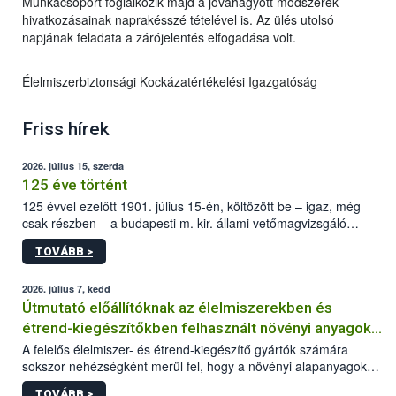
Munkacsoport foglalkozik majd a jóváhagyott módszerek
hivatkozásainak naprakésszé tételével is. Az ülés utolsó
napjának feladata a zárójelentés elfogadása volt.
Élelmiszerbiztonsági Kockázatértékelési Igazgatóság
Friss hírek
2026. július 15, szerda
125 éve történt
125 évvel ezelőtt 1901. július 15-én, költözött be – igaz, még
csak részben – a budapesti m. kir. állami vetőmagvizsgáló
állomás a Kis Rókus utca 15. szám alatti, Czigler Győző által
TOVÁBB >
tervezett új épületébe.
2026. július 7, kedd
Útmutató előállítóknak az élelmiszerekben és
étrend-kiegészítőkben felhasznált növényi anyagok,
növényi kivonatok élelmiszer-biztonsági
A felelős élelmiszer- és étrend-kiegészítő gyártók számára
sokszor nehézségként merül fel, hogy a növényi alapanyagok
kockázatértékeléséhez szükséges adatbázisokról
és kivonatok, melyek jelenleg uniós szinten nem szabályozottak,
TOVÁBB >