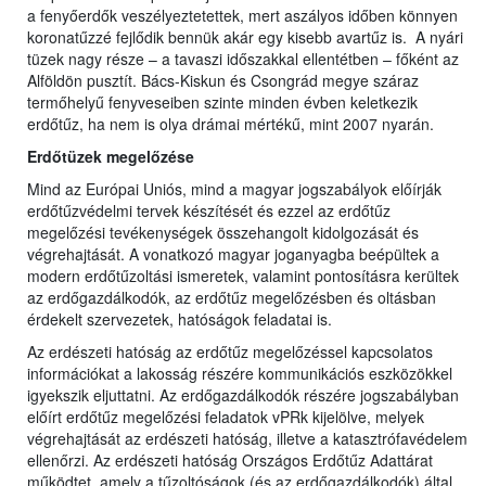
a fenyőerdők veszélyeztetettek, mert aszályos időben könnyen
koronatűzzé fejlődik bennük akár egy kisebb avartűz is. A nyári
tüzek nagy része – a tavaszi időszakkal ellentétben – főként az
Alföldön pusztít. Bács-Kiskun és Csongrád megye száraz
termőhelyű fenyveseiben szinte minden évben keletkezik
erdőtűz, ha nem is olya drámai mértékű, mint 2007 nyarán.
Erdőtüzek megelőzése
Mind az Európai Uniós, mind a magyar jogszabályok előírják
erdőtűzvédelmi tervek készítését és ezzel az erdőtűz
megelőzési tevékenységek összehangolt kidolgozását és
végrehajtását. A vonatkozó magyar joganyagba beépültek a
modern erdőtűzoltási ismeretek, valamint pontosításra kerültek
az erdőgazdálkodók, az erdőtűz megelőzésben és oltásban
érdekelt szervezetek, hatóságok feladatai is.
Az erdészeti hatóság az erdőtűz megelőzéssel kapcsolatos
információkat a lakosság részére kommunikációs eszközökkel
igyekszik eljuttatni. Az erdőgazdálkodók részére jogszabályban
előírt erdőtűz megelőzési feladatok vPRk kijelölve, melyek
végrehajtását az erdészeti hatóság, illetve a katasztrófavédelem
ellenőrzi. Az erdészeti hatóság Országos Erdőtűz Adattárat
működtet, amely a tűzoltóságok (és az erdőgazdálkodók) által