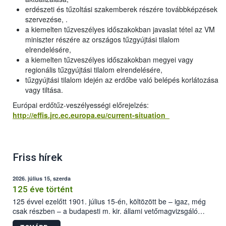
erdészeti és tűzoltási szakemberek részére továbbképzések
szervezése, .
a kiemelten tűzveszélyes időszakokban javaslat tétel az VM
miniszter részére az országos tűzgyújtási tilalom
elrendelésére,
a kiemelten tűzveszélyes időszakokban megyei vagy
regionális tűzgyújtási tilalom elrendelésére,
tűzgyújtási tilalom idején az erdőbe való belépés korlátozása
vagy tiltása.
Európai erdőtűz-veszélyességi előrejelzés:
http://effis.jrc.ec.europa.eu/current-situation
Friss hírek
2026. július 15, szerda
125 éve történt
125 évvel ezelőtt 1901. július 15-én, költözött be – igaz, még
csak részben – a budapesti m. kir. állami vetőmagvizsgáló
állomás a Kis Rókus utca 15. szám alatti, Czigler Győző által