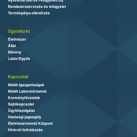
Rendszerszervezés és felügyelet
Termékpálya-ellenőrzés
Ügyintézés
Élelmiszer
Állat
Növény
Labor/Egyéb
Kapcsolat
Nébih Igazgatóságok
Nébih Laboratóriumok
Kormányhivatalok
Sajtókapcsolat
Ügyfélszolgálat
Hatósági jogsegély
Élelmiszermentő Központ
Hírlevél feliratkozás