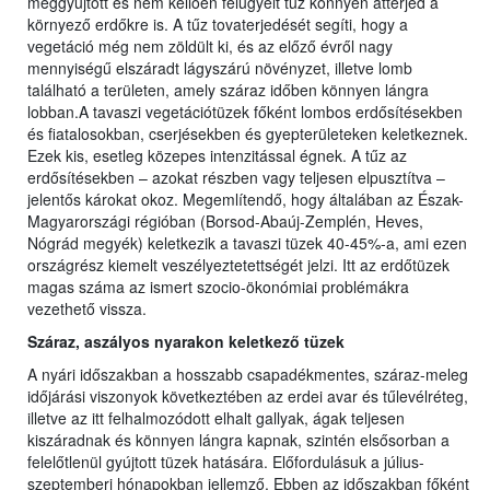
meggyújtott és nem kellően felügyelt tűz könnyen átterjed a
környező erdőkre is. A tűz tovaterjedését segíti, hogy a
vegetáció még nem zöldült ki, és az előző évről nagy
mennyiségű elszáradt lágyszárú növényzet, illetve lomb
található a területen, amely száraz időben könnyen lángra
lobban.A tavaszi vegetációtüzek főként lombos erdősítésekben
és fiatalosokban, cserjésekben és gyepterületeken keletkeznek.
Ezek kis, esetleg közepes intenzitással égnek. A tűz az
erdősítésekben – azokat részben vagy teljesen elpusztítva –
jelentős károkat okoz. Megemlítendő, hogy általában az Észak-
Magyarországi régióban (Borsod-Abaúj-Zemplén, Heves,
Nógrád megyék) keletkezik a tavaszi tüzek 40-45%-a, ami ezen
országrész kiemelt veszélyeztetettségét jelzi. Itt az erdőtüzek
magas száma az ismert szocio-ökonómiai problémákra
vezethető vissza.
Száraz, aszályos nyarakon keletkező tüzek
A nyári időszakban a hosszabb csapadékmentes, száraz-meleg
időjárási viszonyok következtében az erdei avar és tűlevélréteg,
illetve az itt felhalmozódott elhalt gallyak, ágak teljesen
kiszáradnak és könnyen lángra kapnak, szintén elsősorban a
felelőtlenül gyújtott tüzek hatására. Előfordulásuk a július-
szeptemberi hónapokban jellemző. Ebben az időszakban főként