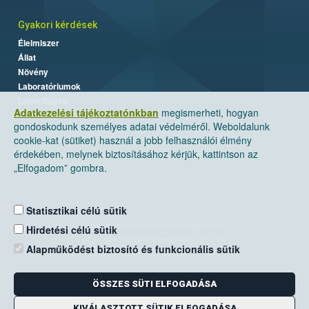
Gyakori kérdések
Élelmiszer
Állat
Növény
Laboratóriumok
Labor/Egyéb
Adatkezelési tájékoztatónkban
megismerheti, hogyan
gondoskodunk személyes adatai védelméről. Weboldalunk
cookie-kat (sütiket) használ a jobb felhasználói élmény
érdekében, melynek biztosításához kérjük, kattintson az
„Elfogadom” gombra.
Statisztikai célú sütik
Nemzeti Élelmiszerlánc-biztonsági Hivatal
Hirdetési célú sütik
Cím: 1024 Budapest, Keleti Károly utca. 24.
Alapműködést biztosító és funkcionális sütik
Levelezési cím: 1525 Budapest. Pf. 30.
ÖSSZES SÜTI ELFOGADÁSA
E-mail:
ugyfelszolgalat@nebih.gov.hu
Zöld szám: 06-80/263-244
KIVÁLASZTOTT SÜTIK ELFOGADÁSA