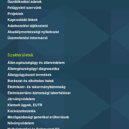
Gazdálkodási adatok
Felügyeleti szervünk
Projektek
Kapcsolódó linkek
Adatkezelési tájékoztató
Akadálymentességi nyilatkozat
Üzemeltetési információ
Szakterületek
Állat-egészségügy és állatvédelem
Állategészségügyi diagnosztika
Állatgyógyászati termékek
Borászat és alkoholos italok
Élelmiszer- és takarmánybiztonság
Élelmiszerlánc-biztonsági laborhálózat
Járványvédelem
Kiemelt ügyek, EUTR
Kockázatkezelés
Mezőgazdasági genetikai erőforrások
Növényvédelem
Nyilvántartási és Felügyeleti Díj