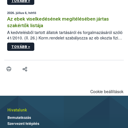
TOVÁBB >
tervezett új épületébe.
2026. július 6, hétfő
Az ebek viselkedésének megítélésében jártas
szakértők listája
A kedvtelésből tartott állatok tartásáról és forgalmazásáról szóló
41/2010. (II. 26.) Korm.rendelet szabályozza az eb okozta fizikai
sérülés, illetve ennek veszélye keletkezésekor felmerülő
TOVÁBB >
hatósági feladatokat, valamint a veszélyes eb tartását és annak
engedélyezését. Ezen eljárások során szükség esetén be kell
vonni az ebek viselkedésének megítélésében jártas szakértőt.
Cookie beállítások
Hivatalunk
Bemutatkozás
Szervezeti felépítés