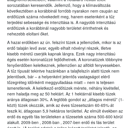
sorozatában keresendők. Jellemző, hogy a klímaváltozás
következtében a korábbinál forróbb nyarakon nem csupán az
erdőtüzek száma növekedett meg, hanem esetenként a tűz
terjedési sebessége és intenzitása is. A nagyobb intenzitású
erdőtüzek a korábbinál nagyobb területet érinthetnek és
nehezebb eloltani őket.
A hazai erdőkben az ún. felszíni tüzek a jellemzőek, mikor is az
erdő talaján levő avar, egyéb elhalt növényi részek, illetve
kisebb méretű cserjék kapnak lángra. Ezek nagy intenzitású
égés esetén koronatűzzé fejlődhetnek. A koronatüzek többnyire
fenyőerdőben keletkeznek, jellemzően az alföldi fenyvesekben.
A tűz típusát tekintve hazánkban a talajfelszín alatti tüzek nem
jelentősek, bár – a helyenként jelentős vastagságot elérő
tőzegréteg időnkénti meggyulladása miatt – nem is teljesen
ismeretlenek. A keletkező erdőtüzek mérete, néhány kivétellel,
nem haladja meg az 50 hektárt. Az 1 hektárnál kisebb tüzek
aránya átlagosan 30%. A legtöbb gondot az „átlagos méretű” (1-
közti) tüzek okozzák, amik az éves tűzesetszám 60-65%-át
teszik ki, átlagosan 5,9 hektáros területtel. Az elmúlt években az
erdő és egyéb fás területeken a tűzesetek száma 500-600 körül
alakult. 2009-ben , 2008-ban , 2007-ben erdő és fás terület