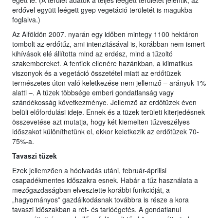
égett le. (A terület adatok a teljes leégett területet jelentik, az
erdővel együtt leégett gyep vegetáció területét is magukba
foglalva.)
Az Alföldön 2007. nyarán egy időben mintegy 1100 hektáron
tombolt az erdőtűz, ami intenzitásával is, korábban nem ismert
kihívások elé állította mind az erdész, mind a tűzoltó
szakembereket. A fentiek ellenére hazánkban, a klimatikus
viszonyok és a vegetáció összetétel miatt az erdőtüzek
természetes úton való keletkezése nem jellemző – arányuk 1%
alatti –. A tüzek többsége emberi gondatlanság vagy
szándékosság következménye. Jellemző az erdőtüzek éven
belüli előfordulási ideje. Ennek és a tüzek területi kiterjedésnek
összevetése azt mutatja, hogy két kiemelten tűzveszélyes
időszakot különíthetünk el, ekkor keletkezik az erdőtüzek 70-
75%-a.
Tavaszi tüzek
Ezek jellemzően a hóolvadás utáni, február-áprilisi
csapadékmentes időszakra esnek. Habár a tűz használata a
mezőgazdaságban elvesztette korábbi funkcióját, a
„hagyományos” gazdálkodásnak továbbra is része a kora
tavaszi időszakban a rét- és tarlóégetés. A gondatlanul