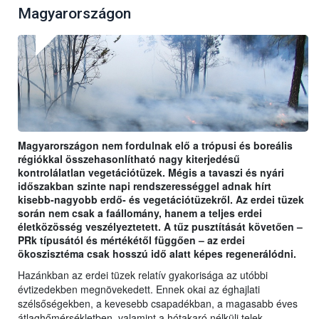
Magyarországon
Magyarországon nem fordulnak elő a trópusi és boreális
régiókkal összehasonlítható nagy kiterjedésű
kontrolálatlan vegetációtüzek. Mégis a tavaszi és nyári
időszakban szinte napi rendszerességgel adnak hírt
kisebb-nagyobb erdő- és vegetációtüzekről. Az erdei tüzek
során nem csak a faállomány, hanem a teljes erdei
életközösség veszélyeztetett. A tűz pusztítását követően –
PRk típusától és mértékétől függően – az erdei
ökoszisztéma csak hosszú idő alatt képes regenerálódni.
Hazánkban az erdei tüzek relatív gyakorisága az utóbbi
évtizedekben megnövekedett. Ennek okai az éghajlati
szélsőségekben, a kevesebb csapadékban, a magasabb éves
átlaghőmérsékletben, valamint a hótakaró nélküli telek