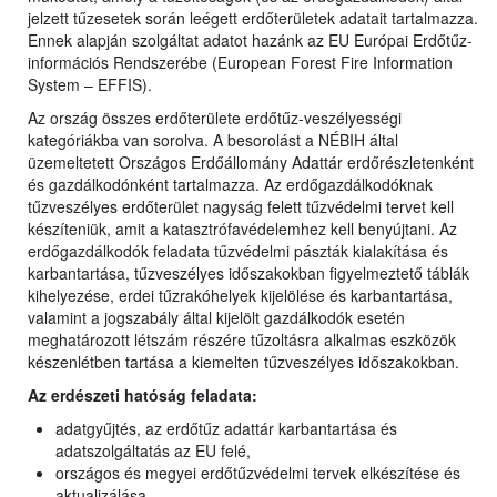
jelzett tűzesetek során leégett erdőterületek adatait tartalmazza.
Ennek alapján szolgáltat adatot hazánk az EU Európai Erdőtűz-
információs Rendszerébe (European Forest Fire Information
System – EFFIS).
Az ország összes erdőterülete erdőtűz-veszélyességi
kategóriákba van sorolva. A besorolást a NÉBIH által
üzemeltetett Országos Erdőállomány Adattár erdőrészletenként
és gazdálkodónként tartalmazza. Az erdőgazdálkodóknak
tűzveszélyes erdőterület nagyság felett tűzvédelmi tervet kell
készíteniük, amit a katasztrófavédelemhez kell benyújtani. Az
erdőgazdálkodók feladata tűzvédelmi pászták kialakítása és
karbantartása, tűzveszélyes időszakokban figyelmeztető táblák
kihelyezése, erdei tűzrakóhelyek kijelölése és karbantartása,
valamint a jogszabály által kijelölt gazdálkodók esetén
meghatározott létszám részére tűzoltásra alkalmas eszközök
készenlétben tartása a kiemelten tűzveszélyes időszakokban.
Az erdészeti hatóság feladata:
adatgyűjtés, az erdőtűz adattár karbantartása és
adatszolgáltatás az EU felé,
országos és megyei erdőtűzvédelmi tervek elkészítése és
aktualizálása,