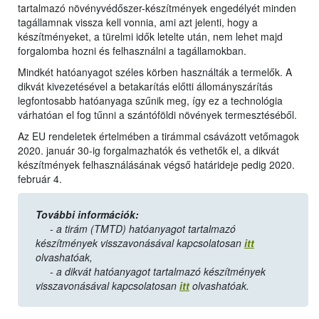
tartalmazó növényvédőszer-készítmények engedélyét minden
tagállamnak vissza kell vonnia, ami azt jelenti, hogy a
készítményeket, a türelmi idők letelte után, nem lehet majd
forgalomba hozni és felhasználni a tagállamokban.
Mindkét hatóanyagot széles körben használták a termelők. A
dikvát kivezetésével a betakarítás előtti állományszárítás
legfontosabb hatóanyaga szűnik meg, így ez a technológia
várhatóan el fog tűnni a szántóföldi növények termesztéséből.
Az EU rendeletek értelmében a tirámmal csávázott vetőmagok
2020. január 30-ig forgalmazhatók és vethetők el, a dikvát
készítmények felhasználásának végső határideje pedig 2020.
február 4.
További információk:
- a tirám (TMTD) hatóanyagot tartalmazó
készítmények visszavonásával kapcsolatosan
itt
olvashatóak,
- a dikvát hatóanyagot tartalmazó készítmények
visszavonásával kapcsolatosan
itt
olvashatóak.