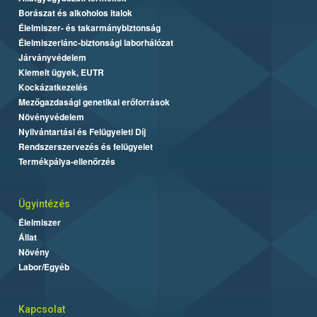
Borászat és alkoholos italok
Élelmiszer- és takarmánybiztonság
Élelmiszerlánc-biztonsági laborhálózat
Járványvédelem
Kiemelt ügyek, EUTR
Kockázatkezelés
Mezőgazdasági genetikai erőforrások
Növényvédelem
Nyilvántartási és Felügyeleti Díj
Rendszerszervezés és felügyelet
Termékpálya-ellenőrzés
Ügyintézés
Élelmiszer
Állat
Növény
Labor/Egyéb
Kapcsolat