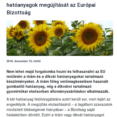
hatóanyagok megújítását az Európai
Bizottság
2018. december 10, hétfő
Nem lehet majd forgalomba hozni és felhasználni az EU
területén a tirám és a dikvát hatóanyagokat tartalmazó
készítményeket. A tirám főleg vetőmagkezelésre használt
gombaölő hatóanyag, míg a dikvátot tartalmazó
gyomirtókat elsősorban állományszárításkor alkalmazzák.
A két hatóanyag felülvizsgálatára azért került sor, mert lejárt az
engedélyük. A megújítás elutasításáról – a tagállami szavazatok
minősített többségének hiányában – a Bizottság saját
hatáskörben döntött. Ezért a tirám vagy dikvát hatóanyagot