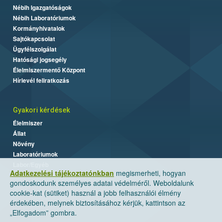
Nébih Igazgatóságok
Nébih Laboratóriumok
Kormányhivatalok
Sajtókapcsolat
Ügyfélszolgálat
Hatósági jogsegély
Élelmiszermentő Központ
Hírlevél feliratkozás
Gyakori kérdések
Élelmiszer
Állat
Növény
Laboratóriumok
Labor/Egyéb
Adatkezelési tájékoztatónkban
megismerheti, hogyan
gondoskodunk személyes adatai védelméről. Weboldalunk
cookie-kat (sütiket) használ a jobb felhasználói élmény
érdekében, melynek biztosításához kérjük, kattintson az
„Elfogadom” gombra.