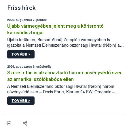
Friss hírek
2026. augusztus 7, péntek
Újabb vármegyében jelent meg a kőrisrontó
karcsúdíszbogár
Újabb területen, Borsod-Abaúj-Zemplén vármegyében is
igazolta a Nemzeti Élelmiszerlánc-biztonsági Hivatal (Nébih) a
kőrisrontó karcsúdíszbogár (Agrilus planipennis) jelenlétét. A
TOVÁBB >
kártevőt nem csak színcsapdában találták meg, de már fertőzött
fában is azonosították. A növényvédelmi szakemberek folytatják
az intenzív felderítést, emellett az intézkedéseket a szlovák
2026. augusztus 6, csütörtök
hatósággal is összehangolják a terjedés megállítása érdekében.
Szüret után is alkalmazható három növényvédő szer
az amerikai szőlőkabóca ellen
A Nemzeti Élelmiszerlánc-biztonsági Hivatal (Nébih) három
növényvédő szer – Decis Forte, Klartan 24 EW, Oroganic –
engedélyokiratát módosította, így azok a szüretet követően,
TOVÁBB >
egészen a vesszőérettség (BBCH 91) stádiumáig
felhasználhatóak a szőlőben. A kiterjesztések célja, hogy a korai
érésű szőlőkben is legyen lehetőség a károsító elleni további
védekezésre. Az Oroganic készítmény kis kiszerelésben kiskerti
felhasználók számára is elérhető és ökológiai termesztésben is