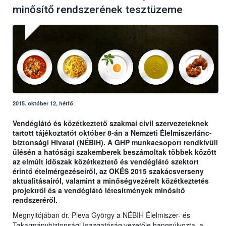
minősítő rendszerének tesztüzeme
2015. október 12, hétfő
Vendéglátó és közétkeztető szakmai civil szervezeteknek
tartott tájékoztatót október 8-án a Nemzeti Élelmiszerlánc-
biztonsági Hivatal (NÉBIH). A GHP munkacsoport rendkívüli
ülésén a hatósági szakemberek beszámoltak többek között
az elmúlt időszak közétkeztető és vendéglátó szektort
érintő ételmérgezéseiről, az OKÉS 2015 szakácsverseny
aktualitásairól, valamint a minőségvezérelt közétkeztetés
projektről és a vendéglátó létesítmények minősítő
rendszeréről.
Megnyitójában dr. Pleva György a NÉBIH Élelmiszer- és
Takarmánybiztonsági Igazgatóság vezetője hangsúlyozta, a