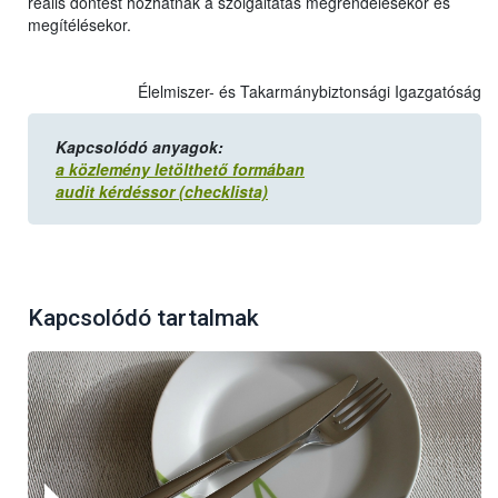
reális döntést hozhatnak a szolgáltatás megrendelésekor és
megítélésekor.
Élelmiszer- és Takarmánybiztonsági Igazgatóság
Kapcsolódó anyagok:
a közlemény letölthető formában
audit kérdéssor (checklista)
Kapcsolódó tartalmak