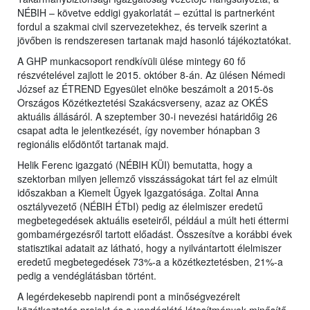
NÉBIH – követve eddigi gyakorlatát – ezúttal is partnerként
fordul a szakmai civil szervezetekhez, és terveik szerint a
jövőben is rendszeresen tartanak majd hasonló tájékoztatókat.
A GHP munkacsoport rendkívüli ülése mintegy 60 fő
részvételével zajlott le 2015. október 8-án. Az ülésen Némedi
József az ÉTREND Egyesület elnöke beszámolt a 2015-ös
Országos Közétkeztetési Szakácsverseny, azaz az OKÉS
aktuális állásáról. A szeptember 30-i nevezési határidőig 26
csapat adta le jelentkezését, így november hónapban 3
regionális elődöntőt tartanak majd.
Helik Ferenc igazgató (NÉBIH KÜI) bemutatta, hogy a
szektorban milyen jellemző visszásságokat tárt fel az elmúlt
időszakban a Kiemelt Ügyek Igazgatósága. Zoltai Anna
osztályvezető (NÉBIH ÉTbI) pedig az élelmiszer eredetű
megbetegedések aktuális eseteiről, például a múlt heti éttermi
gombamérgezésről tartott előadást. Összesítve a korábbi évek
statisztikai adatait az látható, hogy a nyilvántartott élelmiszer
eredetű megbetegedések 73%-a a közétkeztetésben, 21%-a
pedig a vendéglátásban történt.
A legérdekesebb napirendi pont a minőségvezérelt