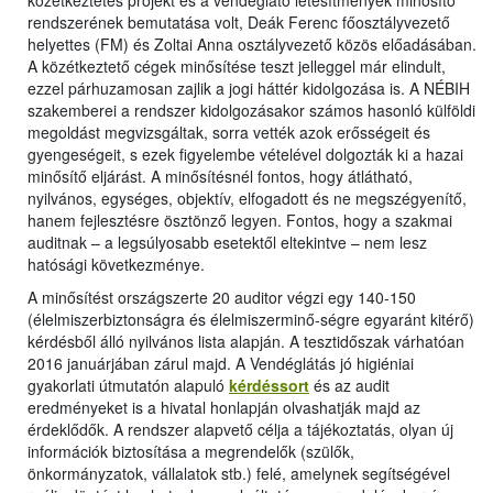
közétkeztetés projekt és a vendéglátó létesítmények minősítő
rendszerének bemutatása volt, Deák Ferenc főosztályvezető
helyettes (FM) és Zoltai Anna osztályvezető közös előadásában.
A közétkeztető cégek minősítése teszt jelleggel már elindult,
ezzel párhuzamosan zajlik a jogi háttér kidolgozása is. A NÉBIH
szakemberei a rendszer kidolgozásakor számos hasonló külföldi
megoldást megvizsgáltak, sorra vették azok erősségeit és
gyengeségeit, s ezek figyelembe vételével dolgozták ki a hazai
minősítő eljárást. A minősítésnél fontos, hogy átlátható,
nyilvános, egységes, objektív, elfogadott és ne megszégyenítő,
hanem fejlesztésre ösztönző legyen. Fontos, hogy a szakmai
auditnak – a legsúlyosabb esetektől eltekintve – nem lesz
hatósági következménye.
A minősítést országszerte 20 auditor végzi egy 140-150
(élelmiszerbiztonságra és élelmiszerminő-ségre egyaránt kitérő)
kérdésből álló nyilvános lista alapján. A tesztidőszak várhatóan
2016 januárjában zárul majd. A Vendéglátás jó higiéniai
gyakorlati útmutatón alapuló
kérdéssort
és az audit
eredményeket is a hivatal honlapján olvashatják majd az
érdeklődők. A rendszer alapvető célja a tájékoztatás, olyan új
információk biztosítása a megrendelők (szülők,
önkormányzatok, vállalatok stb.) felé, amelynek segítségével