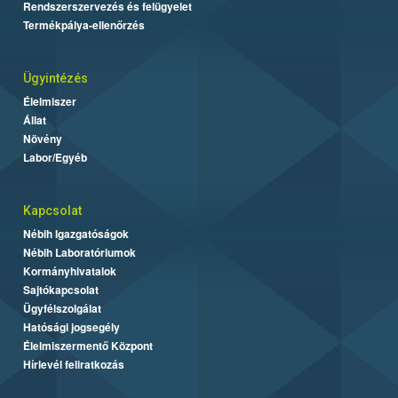
Rendszerszervezés és felügyelet
Termékpálya-ellenőrzés
Ügyintézés
Élelmiszer
Állat
Növény
Labor/Egyéb
Kapcsolat
Nébih Igazgatóságok
Nébih Laboratóriumok
Kormányhivatalok
Sajtókapcsolat
Ügyfélszolgálat
Hatósági jogsegély
Élelmiszermentő Központ
Hírlevél feliratkozás