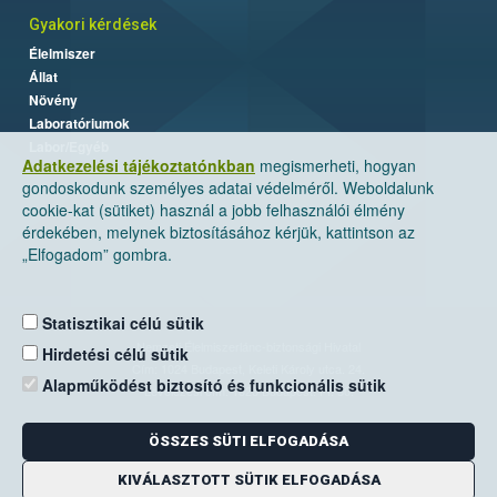
Gyakori kérdések
Élelmiszer
Állat
Növény
Laboratóriumok
Labor/Egyéb
Adatkezelési tájékoztatónkban
megismerheti, hogyan
gondoskodunk személyes adatai védelméről. Weboldalunk
cookie-kat (sütiket) használ a jobb felhasználói élmény
érdekében, melynek biztosításához kérjük, kattintson az
„Elfogadom” gombra.
Statisztikai célú sütik
Nemzeti Élelmiszerlánc-biztonsági Hivatal
Hirdetési célú sütik
Cím: 1024 Budapest, Keleti Károly utca. 24.
Alapműködést biztosító és funkcionális sütik
Levelezési cím: 1525 Budapest. Pf. 30.
ÖSSZES SÜTI ELFOGADÁSA
E-mail:
ugyfelszolgalat@nebih.gov.hu
Zöld szám: 06-80/263-244
KIVÁLASZTOTT SÜTIK ELFOGADÁSA
Telefon: 06-1/ 336-9000