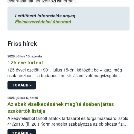
elhárításának nemzetközi ismereteit.
Letölthető információs anyag
Élelmiszervédelmi útmutató
Friss hírek
2026. július 15, szerda
125 éve történt
125 évvel ezelőtt 1901. július 15-én, költözött be – igaz, még
csak részben – a budapesti m. kir. állami vetőmagvizsgáló
állomás a Kis Rókus utca 15. szám alatti, Czigler Győző által
TOVÁBB >
tervezett új épületébe.
2026. július 6, hétfő
Az ebek viselkedésének megítélésében jártas
szakértők listája
A kedvtelésből tartott állatok tartásáról és forgalmazásáról szóló
41/2010. (II. 26.) Korm.rendelet szabályozza az eb okozta fizikai
sérülés, illetve ennek veszélye keletkezésekor felmerülő
TOVÁBB >