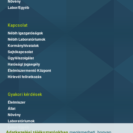
Növény
Labor/Egyéb
Kapcsolat
Nébih Igazgatóságok
Nébih Laboratóriumok
Kormányhivatalok
Sajtókapcsolat
Ügyfélszolgálat
Hatósági jogsegély
Élelmiszermentő Központ
Hírlevél feliratkozás
Gyakori kérdések
Élelmiszer
Állat
Növény
Laboratóriumok
Labor/Egyéb
Adatkezelési tájékoztatónkban
megismerheti, hogyan