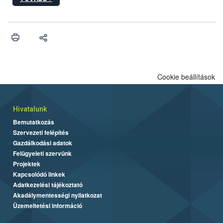
hatósági feladatokat, valamint a veszélyes eb tartását és annak
engedélyezését. Ezen eljárások során szükség esetén be kell
vonni az ebek viselkedésének megítélésében jártas szakértőt.
Cookie beállítások
Hivatalunk
Bemutatkozás
Szervezeti felépítés
Gazdálkodási adatok
Felügyeleti szervünk
Projektek
Kapcsolódó linkek
Adatkezelési tájékoztató
Akadálymentességi nyilatkozat
Üzemeltetési információ