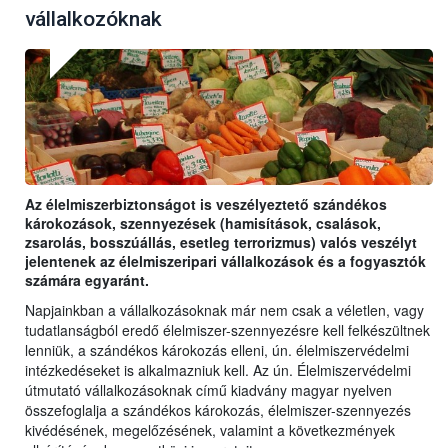
vállalkozóknak
Az élelmiszerbiztonságot is veszélyeztető szándékos
károkozások, szennyezések (hamisítások, csalások,
zsarolás, bosszúállás, esetleg terrorizmus) valós veszélyt
jelentenek az élelmiszeripari vállalkozások és a fogyasztók
számára egyaránt.
Napjainkban a vállalkozásoknak már nem csak a véletlen, vagy
tudatlanságból eredő élelmiszer-szennyezésre kell felkészültnek
lenniük, a szándékos károkozás elleni, ún. élelmiszervédelmi
intézkedéseket is alkalmazniuk kell. Az ún. Élelmiszervédelmi
útmutató vállalkozásoknak című kiadvány magyar nyelven
összefoglalja a szándékos károkozás, élelmiszer-szennyezés
kivédésének, megelőzésének, valamint a következmények