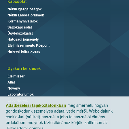
Kapcsolat
Nébih Igazgatóságok
Nébih Laboratóriumok
Kormányhivatalok
Sajtókapcsolat
Ügyfélszolgálat
Hatósági jogsegély
Élelmiszermentő Központ
Hírlevél feliratkozás
Gyakori kérdések
Élelmiszer
Állat
Növény
Laboratóriumok
Labor/Egyéb
Adatkezelési tájékoztatónkban
megismerheti, hogyan
gondoskodunk személyes adatai védelméről. Weboldalunk
cookie-kat (sütiket) használ a jobb felhasználói élmény
érdekében, melynek biztosításához kérjük, kattintson az
„Elfogadom” gombra.