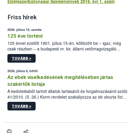
Élelmiszerbiztonsági Szemelvények 2016. évi 1. szám
Friss hírek
2026. július 15, szerda
125 éve történt
125 évvel ezelőtt 1901. július 15-én, költözött be – igaz, még
csak részben – a budapesti m. kir. állami vetőmagvizsgáló
állomás a Kis Rókus utca 15. szám alatti, Czigler Győző által
TOVÁBB >
tervezett új épületébe.
2026. július 6, hétfő
Az ebek viselkedésének megítélésében jártas
szakértők listája
A kedvtelésből tartott állatok tartásáról és forgalmazásáról szóló
41/2010. (II. 26.) Korm.rendelet szabályozza az eb okozta fizikai
sérülés, illetve ennek veszélye keletkezésekor felmerülő
TOVÁBB >
hatósági feladatokat, valamint a veszélyes eb tartását és annak
engedélyezését. Ezen eljárások során szükség esetén be kell
vonni az ebek viselkedésének megítélésében jártas szakértőt.