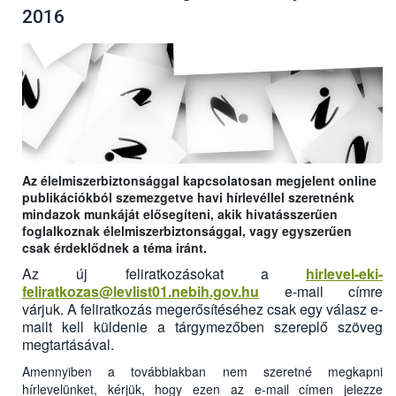
2016
Az élelmiszerbiztonsággal kapcsolatosan megjelent online
publikációkból szemezgetve havi hírlevéllel szeretnénk
mindazok munkáját elősegíteni, akik hivatásszerűen
foglalkoznak élelmiszerbiztonsággal, vagy egyszerűen
csak érdeklődnek a téma iránt.
Az új feliratkozásokat a
hirlevel-eki-
feliratkozas@levlist01.nebih.gov.hu
e-mail címre
várjuk. A feliratkozás megerősítéséhez csak egy válasz e-
mailt kell küldenie a tárgymezőben szereplő szöveg
megtartásával.
Amennyiben a továbbiakban nem szeretné megkapni
hírlevelünket, kérjük, hogy ezen az e-mail címen jelezze