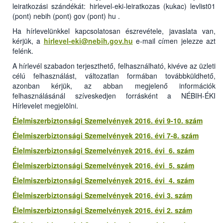
leiratkozási szándékát: hirlevel-eki-leiratkozas (kukac) levlist01
(pont) nebih (pont) gov (pont) hu .
Ha hírlevelünkkel kapcsolatosan észrevétele, javaslata van,
kérjük, a
hirlevel-eki@nebih.gov.hu
e-mail címen jelezze azt
felénk.
A hírlevél szabadon terjeszthető, felhasználható, kivéve az üzleti
célú felhasználást, változatlan formában továbbküldhető,
azonban kérjük, az abban megjelenő információk
felhasználásánál szíveskedjen forrásként a NÉBIH-ÉKI
Hírlevelet megjelölni.
Élelmiszerbiztonsági Szemelvények 2016. évi 9-10. szám
Élelmiszerbiztonsági Szemelvények 2016. évi 7-8. szám
Élelmiszerbiztonsági Szemelvények 2016. évi 6. szám
Élelmiszerbiztonsági Szemelvények 2016. évi 5. szám
Élelmiszerbiztonsági Szemelvények 2016. évi 4. szám
Élelmiszerbiztonsági Szemelvények 2016. évi 3. szám
Élelmiszerbiztonsági Szemelvények 2016. évi 2. szám