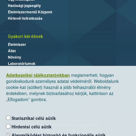
Hatósági jogsegély
Élelmiszermentő Központ
Hírlevél feliratkozás
Gyakori kérdések
Élelmiszer
Állat
Növény
Laboratóriumok
Labor/Egyéb
Adatkezelési tájékoztatónkban
megismerheti, hogyan
gondoskodunk személyes adatai védelméről. Weboldalunk
cookie-kat (sütiket) használ a jobb felhasználói élmény
érdekében, melynek biztosításához kérjük, kattintson az
„Elfogadom” gombra.
Statisztikai célú sütik
Nemzeti Élelmiszerlánc-biztonsági Hivatal
Hirdetési célú sütik
Cím: 1024 Budapest, Keleti Károly utca. 24.
Alapműködést biztosító és funkcionális sütik