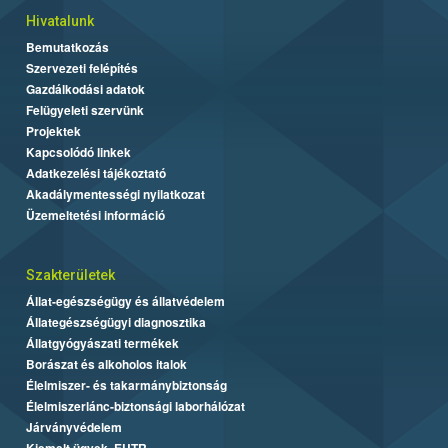
Hivatalunk
Bemutatkozás
Szervezeti felépítés
Gazdálkodási adatok
Felügyeleti szervünk
Projektek
Kapcsolódó linkek
Adatkezelési tájékoztató
Akadálymentességi nyilatkozat
Üzemeltetési információ
Szakterületek
Állat-egészségügy és állatvédelem
Állategészségügyi diagnosztika
Állatgyógyászati termékek
Borászat és alkoholos italok
Élelmiszer- és takarmánybiztonság
Élelmiszerlánc-biztonsági laborhálózat
Járványvédelem
Kiemelt ügyek, EUTR