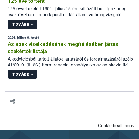
125 éve történt
125 évvel ezelőtt 1901. július 15-én, költözött be – igaz, még
csak részben – a budapesti m. kir. állami vetőmagvizsgáló
állomás a Kis Rókus utca 15. szám alatti, Czigler Győző által
TOVÁBB >
tervezett új épületébe.
2026. július 6, hétfő
Az ebek viselkedésének megítélésében jártas
szakértők listája
A kedvtelésből tartott állatok tartásáról és forgalmazásáról szóló
41/2010. (II. 26.) Korm.rendelet szabályozza az eb okozta fizikai
sérülés, illetve ennek veszélye keletkezésekor felmerülő
TOVÁBB >
hatósági feladatokat, valamint a veszélyes eb tartását és annak
engedélyezését. Ezen eljárások során szükség esetén be kell
vonni az ebek viselkedésének megítélésében jártas szakértőt.
Cookie beállítások