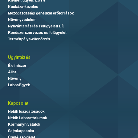
Kockázatkezelés
Mezőgazdasági genetikai erőforrások
Növényvédelem
Nyilvántartási és Felügyeleti Díj
Rendszerszervezés és felügyelet
Termékpálya-ellenőrzés
Ügyintézés
Élelmiszer
Állat
Növény
Labor/Egyéb
Kapcsolat
Nébih Igazgatóságok
Nébih Laboratóriumok
Kormányhivatalok
Sajtókapcsolat
Ügyfélszolgálat