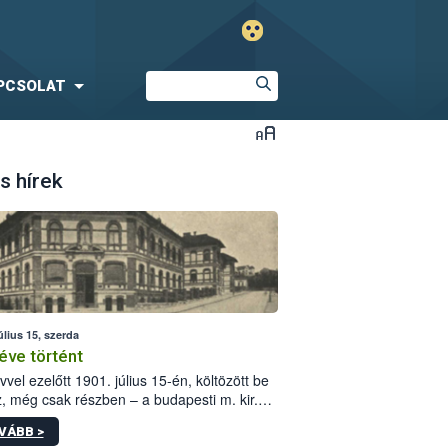
PCSOLAT
s hírek
úlius 15, szerda
éve történt
vvel ezelőtt 1901. július 15-én, költözött be
z, még csak részben – a budapesti m. kir.
i vetőmagvizsgáló állomás a Kis Rókus utca
VÁBB >
ám alatti, Czigler Győző által tervezett új