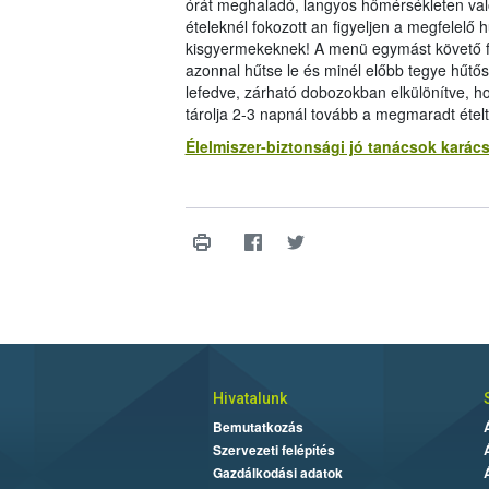
órát meghaladó, langyos hőmérsékleten való 
ételeknél fokozott an figyeljen a megfelelő
kisgyermekeknek! A menü egymást követő fog
azonnal hűtse le és minél előbb tegye hűtős
lefedve, zárható dobozokban elkülönítve,
tárolja 2-3 napnál tovább a megmaradt ételt
Élelmiszer-biztonsági jó tanácsok karác
Hivatalunk
Bemutatkozás
Szervezeti felépítés
Gazdálkodási adatok