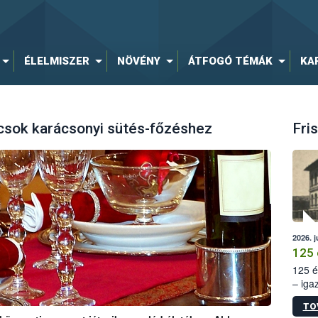
ÉLELMISZER
NÖVÉNY
ÁTFOGÓ TÉMÁK
KA
ácsok karácsonyi sütés-főzéshez
Fris
2026. j
125 
125 é
– iga
állam
TO
15. sz