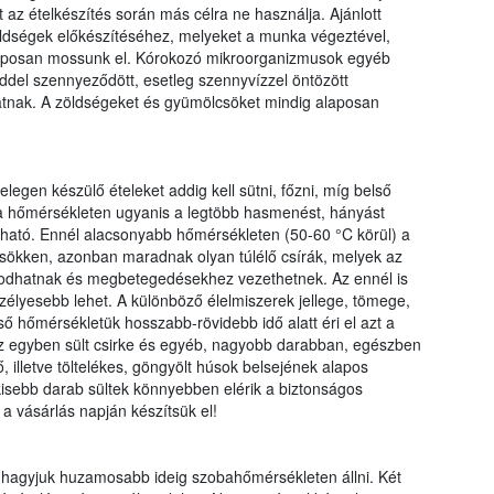
az ételkészítés során más célra ne használja. Ajánlott
öldségek előkészítéséhez, melyeket a munka végeztével,
 alaposan mossunk el. Kórokozó mikroorganizmusok egyéb
lddel szennyeződött, esetleg szennyvízzel öntözött
hatnak. A zöldségeket és gyümölcsöket mindig alaposan
legen készülő ételeket addig kell sütni, főzni, míg belső
 a hőmérsékleten ugyanis a legtöbb hasmenést, hányást
tható. Ennél alacsonyabb hőmérsékleten (50-60
°
C körül) a
ökken, azonban maradnak olyan túlélő csírák, melyek az
orodhatnak és megbetegedésekhez vezethetnek. Az ennél is
élyesebb lehet. A különböző élelmiszerek jellege, tömege,
ső hőmérsékletük hosszabb-rövidebb idő alatt éri el azt a
Az egyben sült csirke és egyéb, nagyobb darabban, egészben
, illetve töltelékes, göngyölt húsok belsejének alapos
kisebb darab sültek könnyebben elérik a biztonságos
a vásárlás napján készítsük el!
ne hagyjuk huzamosabb ideig szobahőmérsékleten állni. Két