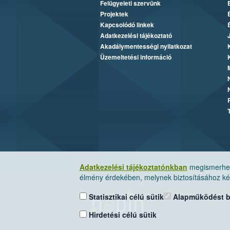
Felügyeleti szervünk
Projektek
Kapcsolódó linkek
Adatkezelési tájékoztató
Akadálymentességi nyilatkozat
Üzemeltetési információ
Adatkezelési tájékoztatónkban
megismerheti
élmény érdekében, melynek biztosításához kér
Statisztikai célú sütik
Alapműködést biz
Hirdetési célú sütik