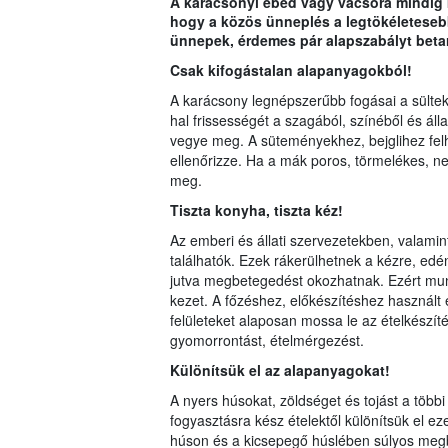
A karácsonyi ebéd vagy vacsora mindig k
hogy a közös ünneplés a legtökéletesebb
ünnepek, érdemes pár alapszabályt beta
Csak kifogástalan alapanyagokból!
A karácsony legnépszerűbb fogásai a sültek, 
hal frissességét a szagából, színéből és áll
vegye meg. A süteményekhez, bejglihez felh
ellenőrizze. Ha a mák poros, törmelékes, 
meg.
Tiszta konyha,
ti
szta kéz!
Az emberi és állati szervezetekben, valam
találhatók. Ezek rákerülhetnek a kézre, edé
jutva megbetegedést okozhatnak. Ezért mun
kezet. A főzéshez, előkészítéshez használt 
felületeket alaposan mossa le az ételkészíté
gyomorrontást, ételmérgezést.
Különítsük el az alapanyagokat!
A nyers húsokat, zöldséget és tojást a többi 
fogyasztásra kész ételektől különítsük el ez
húson és a kicsepegő húslében súlyos megb