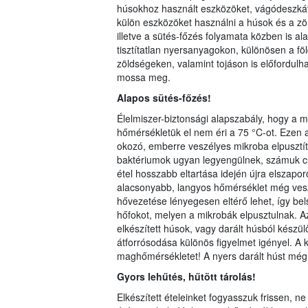
húsokhoz használt eszközöket, vágódeszkát 
külön eszközöket használni a húsok és a z
illetve a sütés-főzés folyamata közben is
tisztítatlan nyersanyagokon, különösen a fö
zöldségeken, valamint tojáson is előfordul
mossa meg.
Alapos sütés-főzés!
Élelmiszer-biztonsági alapszabály, hogy a me
hőmérsékletük el nem éri a 75 °C-ot. Ezen
okozó, emberre veszélyes mikroba elpusztí
baktériumok ugyan legyengülnek, számuk cs
étel hosszabb eltartása idején újra elszap
alacsonyabb, langyos hőmérséklet még vesz
hővezetése lényegesen eltérő lehet, így bel
hőfokot, melyen a mikrobák elpusztulnak. 
elkészített húsok, vagy darált húsból készülő
átforrósodása különös figyelmet igényel. A 
maghőmérsékletet! A nyers darált húst még 
Gyors lehűtés, hűtö
tt
tárolás!
Elkészített ételeinket fogyasszuk frissen, 