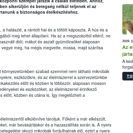
özponti szerepet játszik a család életében. Ahhoz,
épüle
en sikerüljön és betegség nélkül teljenek el az
rtanunk a biztonságos ételkészítéshez.
a halászlé, a rántott hal és a töltött káposzta. A hús és a
agából meg lehet állapítani. Ha az a megszokottól eltérő, ne
2026. j
asznált diót, mákot és aszalt gyümölcsöket alaposan
Az e
ne vegye meg, ha mégis megvette, mossa, majd szárítsa
járta
A kedv
forga
int környezetünkben szabad szemmel nem látható mikrobák
Korm.
TO
nyekre, eszközökre, és az élelmiszerrel a szervezetünkbe
sérül
kakezdés előtt és közben is többször, alaposan mosson
felme
edényeket és eszközöket, az élelmiszerrel érintkező
veszé
Ezen 
s előtt, közben és utána is. Így megelőzheti a
vonni
jártas
élelmiszertől elkülönítve tároljuk. Főként a már elkészült,
eket, már bevásárláskor és a hazaszállítás során is. A nyers
etegedést okozó mikrobák fordulhatnak elő, ezért a nyers