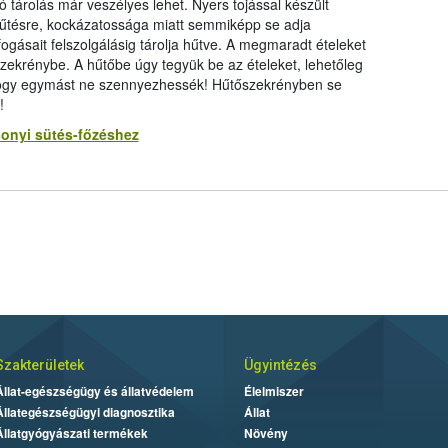
tárolás már veszélyes lehet. Nyers tojással készült
 hűtésre, kockázatossága miatt semmiképp se adja
ásait felszolgálásig tárolja hűtve. A megmaradt ételeket
zekrénybe. A hűtőbe úgy tegyük be az ételeket, lehetőleg
 hogy egymást ne szennyezhessék! Hűtőszekrényben se
!
sonyi sütés-főzéshez
Szakterületek
Ügyintézés
Állat-egészségügy és állatvédelem
Élelmiszer
Állategészségügyi diagnosztika
Állat
Állatgyógyászati termékek
Növény