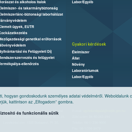
Borászat és alkoholos italok
Labor/Egyéb
Élelmiszer- és takarmánybiztonság
Élelmiszerlánc-biztonsági laborhálózat
Járványvédelem
Kiemelt ügyek, EUTR
Kockázatkezelés
Mezőgazdasági genetikai erőforrások
Gyakori kérdések
Növényvédelem
Nyilvántartási és Felügyeleti Díj
Élelmiszer
Rendszerszervezés és felügyelet
Állat
Termékpálya-ellenőrzés
Növény
Laboratóriumok
Labor/Egyéb
, hogyan gondoskodunk személyes adatai védelméről. Weboldalunk cook
jük, kattintson az „Elfogadom” gombra.
Nemzeti Élelmiszerlánc-biztonsági Hivatal
E-mail:
ugyfelszolgalat@nebih.gov.hu
tosító és funkcionális sütik
Cím: 1024 Budapest, Keleti Károly utca. 24.
Zöld szám: 06-80/263-244
Levelezési cím: 1525 Budapest. Pf. 30.
Telefon: 06-1/ 336-9000
Fax: 06-1/336-9479