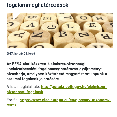
fogalommeghatározások
2017. január 24, kedd
Az EFSA által készített élelmiszer-biztonsági
kockázatbecslési fogalommeghatározás-gyűjteményt
olvashatja, amelyben közérthető magyarázatot kapunk a
szakmai fogalmak jelentésére.
A lista megtalálható:
http://portal.nebih.gov.hu/elelmiszer-
biztonsagi-fogalmak
Forrás:
https://www.efsa.europa.eu/en/glossary-taxonomy-
terms