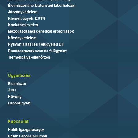
Élelmiszerlánc-biztonsági laborhálózat
Járványvédelem
Kiemelt ügyek, EUTR
Kockázatkezelés
Mezőgazdasági genetikai erőforrások
Növényvédelem
Nyilvántartási és Felügyeleti Díj
Rendszerszervezés és felügyelet
Termékpálya-ellenőrzés
Ügyintézés
Élelmiszer
Állat
Növény
Labor/Egyéb
Kapcsolat
Nébih Igazgatóságok
Nébih Laboratóriumok