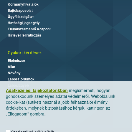
Kormányhivatalok
Sajtókapcsolat
Ügyfélszolgálat
Hatósági jogsegély
Élelmiszermentő Központ
Hírlevél feliratkozás
Gyakori kérdések
Élelmiszer
Állat
Növény
Laboratóriumok
Labor/Egyéb
Adatkezelési tájékoztatónkban
megismerheti, hogyan
gondoskodunk személyes adatai védelméről. Weboldalunk
cookie-kat (sütiket) használ a jobb felhasználói élmény
érdekében, melynek biztosításához kérjük, kattintson az
„Elfogadom” gombra.