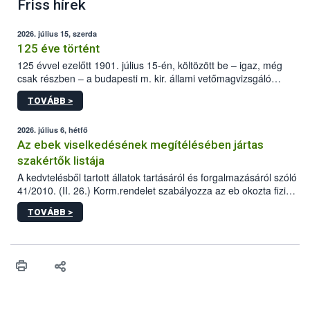
Friss hírek
2026. július 15, szerda
125 éve történt
125 évvel ezelőtt 1901. július 15-én, költözött be – igaz, még
csak részben – a budapesti m. kir. állami vetőmagvizsgáló
állomás a Kis Rókus utca 15. szám alatti, Czigler Győző által
TOVÁBB >
tervezett új épületébe.
2026. július 6, hétfő
Az ebek viselkedésének megítélésében jártas
szakértők listája
A kedvtelésből tartott állatok tartásáról és forgalmazásáról szóló
41/2010. (II. 26.) Korm.rendelet szabályozza az eb okozta fizikai
sérülés, illetve ennek veszélye keletkezésekor felmerülő
TOVÁBB >
hatósági feladatokat, valamint a veszélyes eb tartását és annak
engedélyezését. Ezen eljárások során szükség esetén be kell
vonni az ebek viselkedésének megítélésében jártas szakértőt.