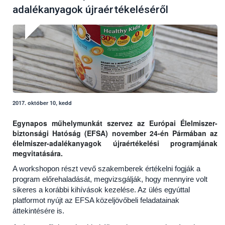
adalékanyagok újraértékeléséről
2017. október 10, kedd
Egynapos műhelymunkát szervez az Európai Élelmiszer-
biztonsági Hatóság (EFSA) november 24-én Pármában az
élelmiszer-adalékanyagok újraértékelési programjának
megvitatására.
A workshopon részt vevő szakemberek értékelni fogják a
program előrehaladását, megvizsgálják, hogy mennyire volt
sikeres a korábbi kihívások kezelése. Az ülés egyúttal
platformot nyújt az EFSA közeljövőbeli feladatainak
áttekintésére is.