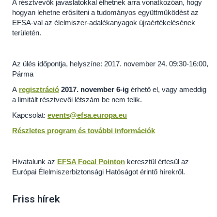
A résztvevők javaslatokkal élhetnek arra vonatkozóan, hogy
hogyan lehetne erősíteni a tudományos együttműködést az
EFSA-val az élelmiszer-adalékanyagok újraértékelésének
területén.
Az ülés időpontja, helyszíne: 2017. november 24. 09:30-16:00,
Párma
A
regisztráció
2017. november 6-ig
érhető el, vagy ameddig
a limitált résztvevői létszám be nem telik.
Kapcsolat:
events@efsa.europa.eu
Részletes program és további információk
Hivatalunk az
EFSA Focal Pointon
keresztül értesül az
Európai Élelmiszerbiztonsági Hatóságot érintő hírekről.
Friss hírek