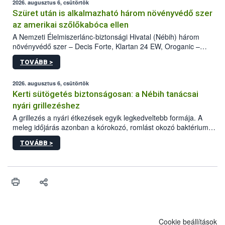
2026. augusztus 6, csütörtök
Szüret után is alkalmazható három növényvédő szer
az amerikai szőlőkabóca ellen
A Nemzeti Élelmiszerlánc-biztonsági Hivatal (Nébih) három
növényvédő szer – Decis Forte, Klartan 24 EW, Oroganic –
engedélyokiratát módosította, így azok a szüretet követően,
TOVÁBB >
egészen a vesszőérettség (BBCH 91) stádiumáig
felhasználhatóak a szőlőben. A kiterjesztések célja, hogy a korai
érésű szőlőkben is legyen lehetőség a károsító elleni további
2026. augusztus 6, csütörtök
védekezésre. Az Oroganic készítmény kis kiszerelésben kiskerti
Kerti sütögetés biztonságosan: a Nébih tanácsai
felhasználók számára is elérhető és ökológiai termesztésben is
nyári grillezéshez
engedélyezett.
A grillezés a nyári étkezések egyik legkedveltebb formája. A
meleg időjárás azonban a kórokozó, romlást okozó baktériumok
gyorsabb szaporodásának is kedvez. A szabadtéri sütögetés
TOVÁBB >
ezért nem csupán a megfelelő sütési technikáról szól: legalább
ilyen fontos az alapanyagok biztonságos kezelése, az alapvető
higiéniai szabályok betartása, a megfelelő hőkezelés, valamint a
maradékok szakszerű tárolása. A Nemzeti Élelmiszerlánc-
biztonsági Hivatal (Nébih) Oktatási Programja összegyűjtötte a
biztonságos grillezés legfontosabb tudnivalóit.
Cookie beállítások