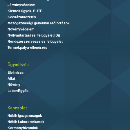
Járványvédelem
Kiemelt ügyek, EUTR
Kockázatkezelés
Mezőgazdasági genetikai erőforrások
Növényvédelem
Nyilvántartási és Felügyeleti Díj
Rendszerszervezés és felügyelet
Termékpálya-ellenőrzés
Ügyintézés
Élelmiszer
Állat
Növény
Labor/Egyéb
Kapcsolat
Nébih Igazgatóságok
Nébih Laboratóriumok
Kormányhivatalok