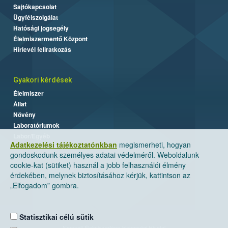
Sajtókapcsolat
Ügyfélszolgálat
Hatósági jogsegély
Élelmiszermentő Központ
Hírlevél feliratkozás
Gyakori kérdések
Élelmiszer
Állat
Növény
Laboratóriumok
Labor/Egyéb
Adatkezelési tájékoztatónkban
megismerheti, hogyan
gondoskodunk személyes adatai védelméről. Weboldalunk
cookie-kat (sütiket) használ a jobb felhasználói élmény
érdekében, melynek biztosításához kérjük, kattintson az
„Elfogadom” gombra.
Statisztikai célú sütik
Nemzeti Élelmiszerlánc-biztonsági Hivatal