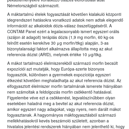
Németországból származott.
A máktartalmú ételek fogyasztását követően kialakuló központi
idegrendszeri hatásokra vonatkozó adatok nem adtak elegendő
információt az alkaloidok dózis-válasz összefüggéséről. A
CONTAM Panel ezért a legalacsonyabb ismert egyszeri orális
(szájon át adagolt) terápiás dózis (1,9 mg morfin, 60 kg-os
felnőtt esetén kerekítve 30 μg morfin/ttkg) alapján, 3-as
bizonytalansági faktort alkalmazva állapította meg az akut
referencia dózist (ARfD), melynek értéke 10 μg/ttkg.
A mákot tartalmazó élelmiszerekből származó morfin becsült
expozíciói azt mutatják, hogy Európa-szerte bizonyos
fogyasztók, különösen a gyermekek expozíciója egyszeri
étkezést követően meghaladhatja az akut referencia dózist. Az
elfogyasztott élelmiszer morfin tartalmának ismerete hiányában
nem számoltak a feldolgozás morfin csökkentő hatásával.
Figyelembe véve ezt a csökkenést, legvalószínűbben olyan
esetekben haladná meg a bevitel az akut referencia dózist,
amikor egyszeri nagy adagokat, vagy nyers, nem darált mákot
fogyasztanak. A hagyományos mákfogyasztásból származó
mellékhatásokról kevés beszámoló született, azonban a
hivatalos jelentési rendszerek hiányában nem jelenthető ki, hogy