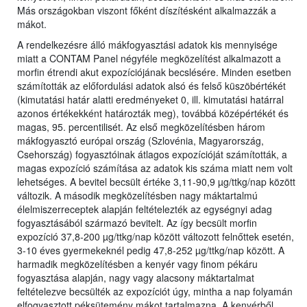
Más országokban viszont főként díszítésként alkalmazzák a
mákot.
A rendelkezésre álló mákfogyasztási adatok kis mennyisége
miatt a CONTAM Panel négyféle megközelítést alkalmazott a
morfin étrendi akut expozíciójának becslésére. Minden esetben
számították az előfordulási adatok alsó és felső küszöbértékét
(kimutatási határ alatti eredményeket 0, ill. kimutatási határral
azonos értékekként határozták meg), továbbá középértékét és
magas, 95. percentilisét. Az első megközelítésben három
mákfogyasztó európai ország (Szlovénia, Magyarország,
Csehország) fogyasztóinak átlagos expozícióját számították, a
magas expozíció számítása az adatok kis száma miatt nem volt
lehetséges. A bevitel becsült értéke 3,11-90,9 µg/ttkg/nap között
változik. A második megközelítésben nagy máktartalmú
élelmiszerreceptek alapján feltételezték az egységnyi adag
fogyasztásából származó bevitelt. Az így becsült morfin
expozíció 37,8-200 µg/ttkg/nap között változott felnőttek esetén,
3-10 éves gyermekeknél pedig 47,8-252 µg/ttkg/nap között. A
harmadik megközelítésben a kenyér vagy finom pékáru
fogyasztása alapján, nagy vagy alacsony máktartalmat
feltételezve becsülték az expozíciót úgy, mintha a nap folyamán
elfogyasztott péksütemény mákot tartalmazna. A kenyérből