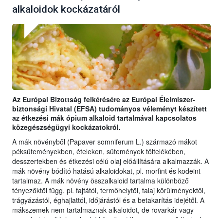
alkaloidok kockázatáról
Az Európai Bizottság felkérésére az Európai Élelmiszer-
biztonsági Hivatal (EFSA) tudományos véleményt készített
az étkezési mák ópium alkaloid tartalmával kapcsolatos
közegészségügyi kockázatokról.
A mák növényből (Papaver somniferum L.) származó mákot
péksüteményekben, ételeken, sütemények töltelékében,
desszertekben és étkezési célú olaj előállítására alkalmazzák. A
mák növény bódító hatású alkaloidokat, pl. morfint és kodeint
tartalmaz. A mák növény összalkaloid tartalma különböző
tényezőktől függ, pl. fajtától, termőhelytől, talaj körülményektől,
trágyázástól, éghajlattól, időjárástól és a betakarítás idejétől. A
mákszemek nem tartalmaznak alkaloidot, de rovarkár vagy