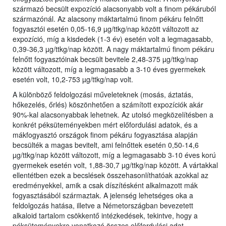
származó becsült expozíció alacsonyabb volt a finom pékáruból
származónál. Az alacsony máktartalmú finom pékáru felnőtt
fogyasztói esetén 0,05-16,9 µg/ttkg/nap között változott az
expozíció, míg a kisdedek (1-3 év) esetén volt a legmagasabb,
0,39-36,3 µg/ttkg/nap között. A nagy máktartalmú finom pékáru
felnőtt fogyasztóinak becsült bevitele 2,48-375 µg/ttkg/nap
között változott, míg a legmagasabb a 3-10 éves gyermekek
esetén volt, 10,2-753 µg/ttkg/nap volt.
A különböző feldolgozási műveleteknek (mosás, áztatás,
hőkezelés, őrlés) köszönhetően a számított expozíciók akár
90%-kal alacsonyabbak lehetnek. Az utolsó megközelítésben a
konkrét péksüteményekben mért előfordulási adatok, és a
mákfogyasztó országok finom pékáru fogyasztása alapján
becsülték a magas bevitelt, ami felnőttek esetén 0,50-14,6
µg/ttkg/nap között változott, míg a legmagasabb 3-10 éves korú
gyermekek esetén volt, 1,88-30,7 µg/ttkg/nap között. A vártakkal
ellentétben ezek a becslések összehasonlíthatóak azokkal az
eredményekkel, amik a csak díszítésként alkalmazott mák
fogyasztásából származtak. A jelenség lehetséges oka a
feldolgozás hatása, illetve a Németországban bevezetett
alkaloid tartalom csökkentő intézkedések, tekintve, hogy a
péksüteményekre vonatkozó összes előfordulási adat