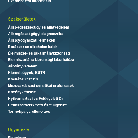
Üzemeltetési információ
Szakterületek
Állat-egészségügy és állatvédelem
Állategészségügyi diagnosztika
Állatgyógyászati termékek
Borászat és alkoholos italok
Élelmiszer- és takarmánybiztonság
Élelmiszerlánc-biztonsági laborhálózat
Járványvédelem
Kiemelt ügyek, EUTR
Kockázatkezelés
Mezőgazdasági genetikai erőforrások
Növényvédelem
Nyilvántartási és Felügyeleti Díj
Rendszerszervezés és felügyelet
Termékpálya-ellenőrzés
Ügyintézés
Élelmiszer