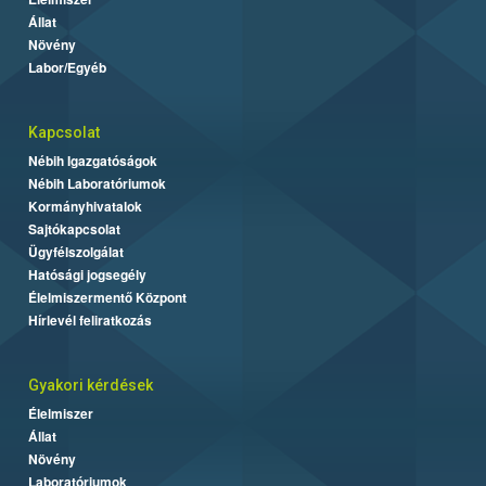
Állat
Növény
Labor/Egyéb
Kapcsolat
Nébih Igazgatóságok
Nébih Laboratóriumok
Kormányhivatalok
Sajtókapcsolat
Ügyfélszolgálat
Hatósági jogsegély
Élelmiszermentő Központ
Hírlevél feliratkozás
Gyakori kérdések
Élelmiszer
Állat
Növény
Laboratóriumok