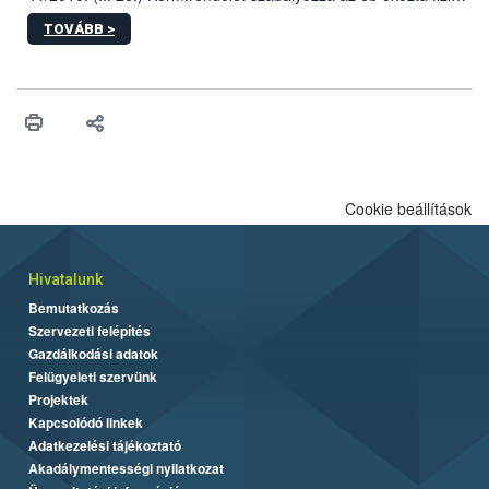
sérülés, illetve ennek veszélye keletkezésekor felmerülő
TOVÁBB >
hatósági feladatokat, valamint a veszélyes eb tartását és annak
engedélyezését. Ezen eljárások során szükség esetén be kell
vonni az ebek viselkedésének megítélésében jártas szakértőt.
Cookie beállítások
Hivatalunk
Bemutatkozás
Szervezeti felépítés
Gazdálkodási adatok
Felügyeleti szervünk
Projektek
Kapcsolódó linkek
Adatkezelési tájékoztató
Akadálymentességi nyilatkozat