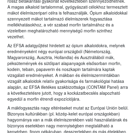
rossz betakarítási gyakorlat következtében szennyeződhetnek.
A magas alkaloid tartalommal, gyógyászati célokhoz termesztett
mákot élelmiszeripari célra is felhasználják. Ópium alkaloidokkal
szennyezett mákot tartalmazó élelmiszerek fogyasztása
mellékhatásokhoz, a vér szabad morfin tartalmához és a
vizeletben meghatározható mennyiségű morfin szinthez
vezethet.
Az EFSA adatgyűjtést hirdetett az ópium alkaloidokra, melynek
eredményeként négy európai országból (Németország,
Magyarország, Ausztria, Hollandia) és Ausztráliából mák,
péksütemények és sütőipari alapanyagok elsősorban morfin,
kodein, tebain, papaverin és noszkapin tartalmára kaptak
vizsgálati eredményeket. A mákban és élelmiszermintákban
vizsgált alkaloidok relatív gyakorisága és farmakológiai hatása
alapján, az EFSA illetékes szakbizottsága (CONTAM Panel) arra
a következtetésre jutott, hogy a kockázatbecslés alapozható
egyedül a morfin étrendi expozíciójára.
A mákfogyasztás nagy eltéréseket mutat az Európai Unión belül.
Bizonyos kultúrákban (pl. közép-kelet európai országokban)
hagyománya van a mák élelmiszerekben való használatának és
bizonyos esetekben nagy mennyiségben megtalálható a
kenyérben, finom pékáruban, desszertekben és más ételekben.