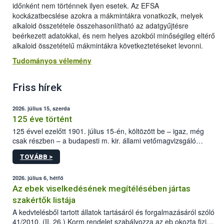
időnként nem történnek ilyen esetek. Az EFSA
kockázatbecslése azokra a mákmintákra vonatkozik, melyek
alkaloid összetétele összehasonlítható az adatgyűjtésre
beérkezett adatokkal, és nem helyes azokból minőségileg eltérő
alkaloid összetételű mákmintákra következtetéseket levonni.
Tudományos vélemény
Friss hírek
2026. július 15, szerda
125 éve történt
125 évvel ezelőtt 1901. július 15-én, költözött be – igaz, még
csak részben – a budapesti m. kir. állami vetőmagvizsgáló
állomás a Kis Rókus utca 15. szám alatti, Czigler Győző által
TOVÁBB >
tervezett új épületébe.
2026. július 6, hétfő
Az ebek viselkedésének megítélésében jártas
szakértők listája
A kedvtelésből tartott állatok tartásáról és forgalmazásáról szóló
41/2010. (II. 26.) Korm.rendelet szabályozza az eb okozta fizikai